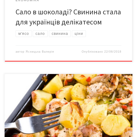
ЕКОНОМІКА
Сало в шоколаді? Свинина стала
для українців делікатесом
м'ясо
сало
свинина
ціни
автор
Ясницька Валерія
Опубліковано
22/06/2018
Є продукти, які ми охоче споживаємо, бо смачні. Та варто буди
обачними: не всі улюблені страви можна їсти щоденно. Від
деяких більше шкоди, ніж користі. Фахівці American Institute for
Cancer Research (Американського інституту дослідження раку)
склали список харчів, які не варто їсти щодня. М’ясо очолило
цей рейтинг. Котлети, гуляш, рагу, […]