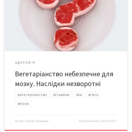
може бути не таким корисним, як припускали раніше.
Досліджено, що споживання лише рослинної їжі призводить до
втрати маси головного мозку, тож цілком виключати м’ясо й
рибу фахівці не радять. Оксфордські дослідники кажуть, що
відсутність у раціоні таких продуктів, як м’ясо (надто –
печінка), […]
ЗДОРОВ'Я
Вегетаріанство небезпечне для
мозку. Наслідки незворотні
вегетеріанство
вітаміни
їжа
м'ясо
мозок
автор
Сергій Паламар
Опубліковано
10/11/2017