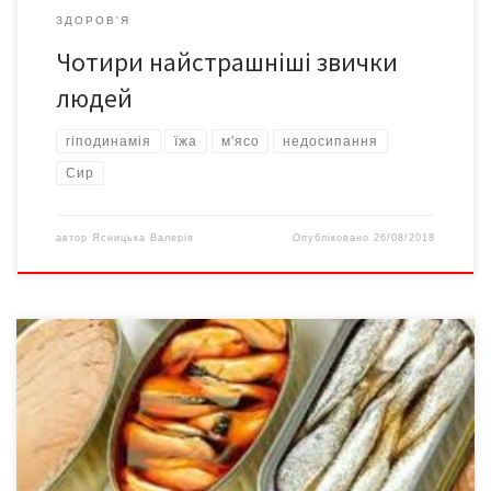
ЗДОРОВ'Я
Чотири найстрашніші звички
людей
гіподинамія
їжа
м'ясо
недосипання
Сир
автор
Ясницька Валерія
Опубліковано
26/08/2018
Два летальні випадки сталися у серпні. Загалом від початку
року в Україні зареєстровано 72 випадки ботулізму, внаслідок
яких постраждало 80 осіб, 7 із них померли, повідомляє прес-
служба МОЗ. Центр громадського здоров’я МОЗ України
закликав громадян не споживати в’ялену, солону та