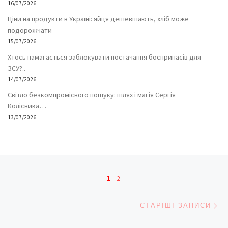
16/07/2026
Ціни на продукти в Україні: яйця дешевшають, хліб може
подорожчати
15/07/2026
Хтось намагається заблокувати постачання боєприпасів для
ЗСУ?..
14/07/2026
Світло безкомпромісного пошуку: шлях і магія Сергія
Колісника…
13/07/2026
Навігація записів
1
2
Ст
СТАРІШІ ЗАПИСИ