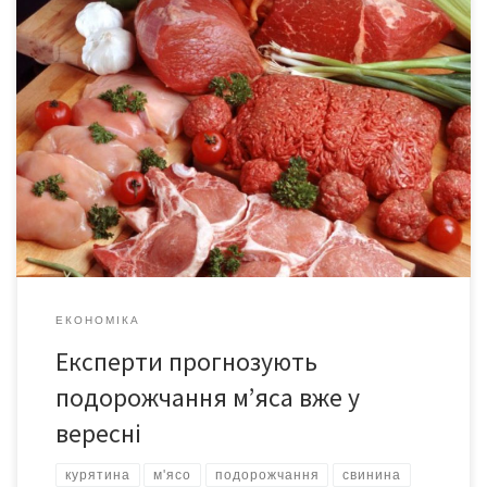
За останній місяць істотно додали в ціні свинина і яловичина, і
це ще не межа. Курятина поки стабільно тримається в ціні, але
всі інші види м’яса тільки ростуть. Так, наприклад, ціна на
свинину підвищилася на 10 відсотків, а на яловичину на всі 16
відсотків, повідомляє Сегодня. Директор асоціації
постачальників торговельних мереж Олексій […]
ЕКОНОМІКА
Експерти прогнозують
подорожчання м’яса вже у
вересні
курятина
м'ясо
подорожчання
свинина