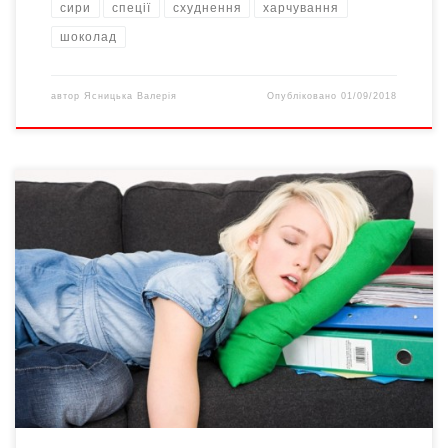
сири
спеції
схуднення
харчування
шоколад
автор
Ясницька Валерія
Опубліковано
01/09/2018
Гіподинамія. Сучасні люди тривалий час перебувають сидячи:
за комп’ютерами, на робочих місцях, у транспорті чи власній
автівці. Медики ж рекомендують сидіти не більше години
поспіль: в ідеалі потрібно підводитися й розминатися
щопівгодини. Та більшість такими рекомендаціями нехтує. А це
серйозний чинник розвитку онкозахворювань легень,
кишечнику, молочної та передміхурової залоз, повідомляють
[…]