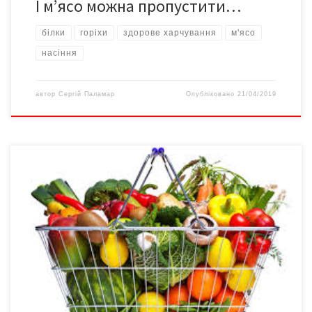
І м’ясо можна пропустити…
білки
горіхи
здорове харчування
м'ясо
насіння
автор
Сергій Паламар
Опубліковано
21/04/2019
У березні подорожчали 81% соціальних продуктів. Щоправда
порівняно з лютим дешевшими стали більшість овочів
борщового набору. “Цибуля подешевшала на 7,5%, буряк – на
6,1%, морква – на 2,2% і картопля – на 1,4%. На 2,1% впала ціна
за десяток курячих яєць і на 0,3% – кілограм цукру”, – написав
у Facebook директор […]