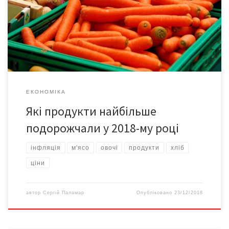
Південно-Африканської республіки. Бо ціни на вітчизняні овочі
борщового набору зашкалювали. Окремі подорожчали на 100
відсотків”, – розповів директор асоціації постачальників
торгівельних […]
ЕКОНОМІКА
Які продукти найбільше
подорожчали у 2018-му році
інфляція
м'ясо
овочі
продукти
хліб
ціни
автор
Сергій Паламар
Опубліковано
23/12/2018