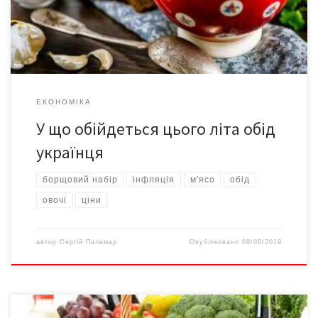
відомостями Держстату підрахували, скільки це вартує та як
змінилися […]
ЕКОНОМІКА
У що обійдеться цього літа обід
українця
борщовий набір
інфляція
м'ясо
обід
овочі
ціни
автор
Сергій Паламар
Опубліковано
08/06/2019