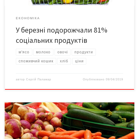
ЕКОНОМІКА
У березні подорожчали 81%
соціальних продуктів
м'ясо
молоко
овочі
продукти
споживчий кошик
хліб
ціни
автор
Сергій Паламар
Опубліковано
09/04/2019
Протягом року ціни найбільше зросли на овочі, хліб і м’ясо. “За
рік овочі побили всі цінові рекорди. У розпал сезону Україна
ввезла їх із Казахстану, Хорватії, Сербії, Білорусі, Єгипту,