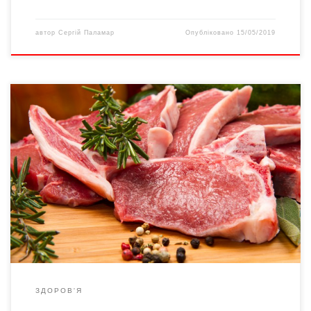
автор
Сергій Паламар
Опубліковано
15/05/2019
Експерти з дієтології склали список із 7 продуктів, що є
головними джерелами необхідного для нормального
функціонування організму людини білка. Лікарі рекомендують
звернути увагу на такі продукти, адже вони є чудовою
альтернативою м’ясу. У щоденному раціоні людини білка має
бути не менше за 10%. Однак є низка причин, через яку люди
[…]
ЗДОРОВ'Я