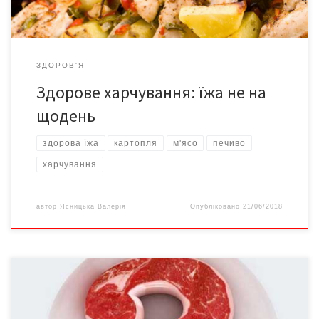
ЗДОРОВ'Я
Здорове харчування: їжа не на
щодень
здорова їжа
картопля
м'ясо
печиво
харчування
автор
Ясницька Валерія
Опубліковано
21/06/2018
Науковці з Оксфорда дійшли висновку, що вегетаріанство