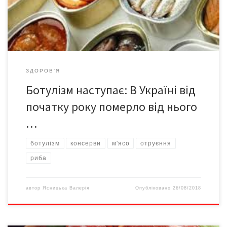
консервовану рибу, консерви або вироби з м’яса, якщо вони
не […]
ЗДОРОВ'Я
Ботулізм наступає: В Україні від
початку року померло від нього
…
ботулізм
консерви
м'ясо
отруєння
риба
автор
Ясницька Валерія
Опубліковано
26/08/2018