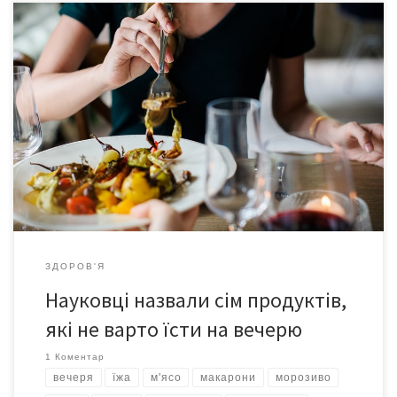
Вечеря – один з головних прийомів їжі. Саме тому значною
помилкою є пропускати її чи їсти на вечерю шкідливі продукти,
повідомляє ukrhealth. Звісно, вечеря має бути легшою, ніж
денні прийоми їжі. По-перше, слід пам’ятати про те, що
вечеря відіграє ключову роль у багатьох процессах, які
запускаються в нашому організмі під […]
ЗДОРОВ'Я
Науковці назвали сім продуктів,
які не варто їсти на вечерю
1 Коментар
вечеря
їжа
м'ясо
макарони
морозиво