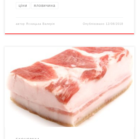
ціни
яловичина
автор
Ясницька Валерія
Опубліковано
12/08/2018
Cередньостатистичний українець споживає за рік 19-20 кг
свинини. Для порівняння, у розвинених країнах ЄС (Австрія,
Чехія, Франція, Данія) цей показник становить 40 кг. Про це в
інтерв’ю ГолосUA розповів Артур Лоза, голова Асоціації
свинарів України (АСУ). Причиною невисокого споживання
експерт називає низьку купівельну спроможність українців:
«Не всі можуть купити. Свинина […]