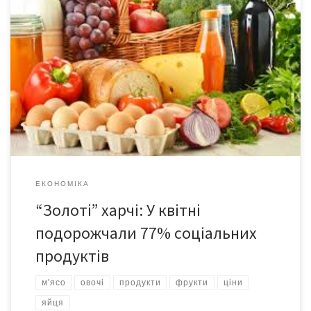
У квітні подорожчали 77% соціальних продуктів. Лідером
подорожчання стала капуста. Додала 43,3% до ціни. Цибуля
зросла на 29,7%, буряк – 16,7%, морква – 14,9%. Пшоно додало
14,8%, передає Держстат. “Коли ціна на овочі в Україні була
значно нижче за європейську, то коливання вартості було
пов’язано з декількома причинами, головною серед […]
ЕКОНОМІКА
“Золоті” харчі: У квітні
подорожчали 77% соціальних
продуктів
м'ясо
овочі
продукти
фрукти
ціни
яйця