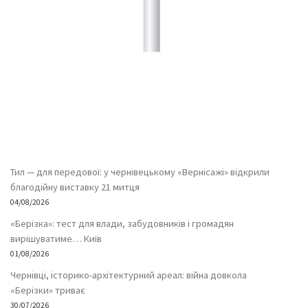
Тил — для передової: у чернівецькому «Вернісажі» відкрили
благодійну виставку 21 митця
04/08/2026
«Берізка»: тест для влади, забудовників і громадян
вирішуватиме… Київ
01/08/2026
Чернівці, історико-архітектурний ареал: війна довкола
«Берізки» триває
30/07/2026