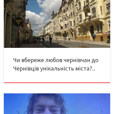
«Димова завіса над «Берізкою» Саме під цим загальним
заголовком про любов до рідного міста знайомитимемо
читачів Медіа-Версій із подіями, що стосуються захисту та
збереження історичного середовища нашого унікального
стародавнього міста над Прутом. Резиденція митрополитів під
посиленим захистом ЮНЕСКО А ще щоразу нагадуватимемо – і
[…]
Чи вбереже любов чернівчан до
Чернівців унікальність міста?..
Фото цього незламного Героя, мабуть, бачили всі. Військовий