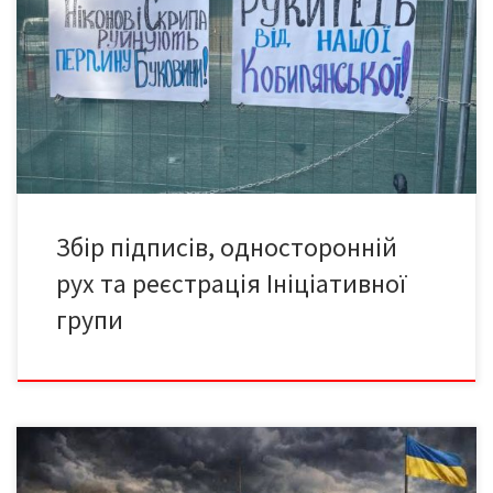
міста?.. Як і обіцяли, нагадуємо – і собі, і владі, – що Резиденція
митрополитів – у Списку об’єктів під посиленим захистом
ЮНЕСКО. Отже, подальша ситуація довкола «Берізки»
розвивалася таким чином. Раптом досить несподівано (чи…
сподівано?) з’явилося рішення міської ради про введення
одностороннього […]
Збір підписів, односторонній
рух та реєстрація Ініціативної
групи