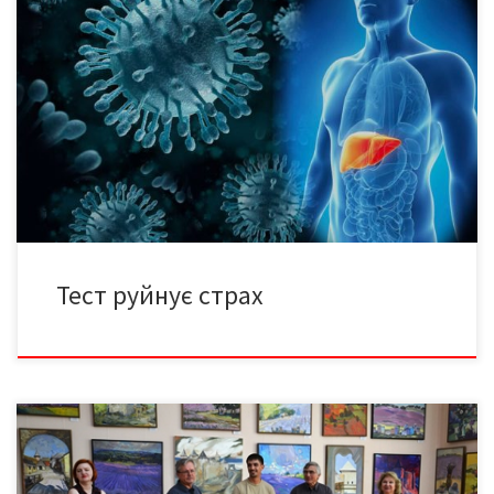
Тестування на вірусні гепатити жителі Буковини можуть
пройти безоплатно Для цього варто лише зввернутися до
свого сімейного лікаря або в будь-який заклад охорони
здоров’я, ящо надає послуги зі скринінгу на вірусні гепатити.
До Всесвітнього дня боротьби з вірусними гепатитами, який
щороку відзначають 28 липня, в Україні триває Всеукраїнський
тиждень тестування […]
Тест руйнує страх
Поєднання суворої оборонної архітектури Хотинської
фортеці та ніжних, безкраїх лавандових полів у Білівцях