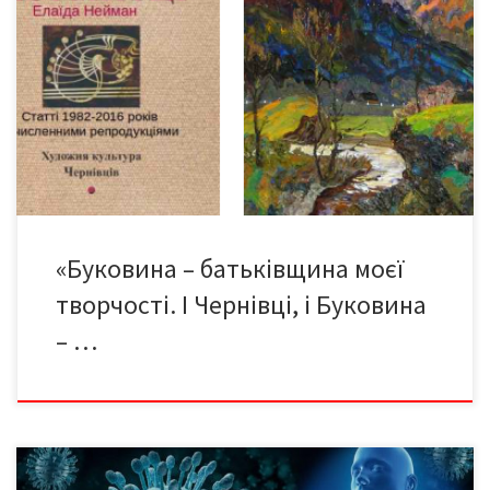
Нинішнього літа Елаїді Данилівні Нейман (24 червня 1926 – 26
липня 2003), відомій українській художниці виповнилося б 100
років від дня народження. Цій ювілейній даті
мистецтвознавиця Тетяна Дугаєва присвячує скорочену
електронну версію публікацій 1982–2016 років про творчість
мисткині. Численні репродукції творів художниці, чиї твори
зберігаються у багатьох музеях світу та […]
«Буковина – батьківщина моєї
творчості. І Чернівці, і Буковина
– …