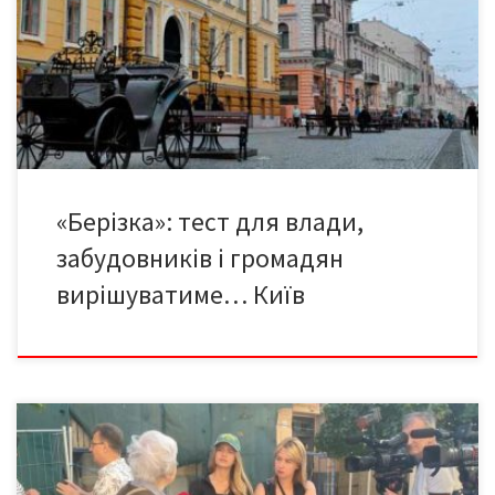
обіцяли, продовжуємо пролонгований репортаж Медіа-Версій
про конфлікт навколо будівництва на місці колишнього
гастроному «Берізка». Нагадаємо, чому виник конфлікт.
«Берізка» – в буферній зоні ЮНЕСКО, забудовник – без
дозволів, а містяни – без відповідей. Саме ця […]
«Берізка»: тест для влади,
забудовників і громадян
вирішуватиме… Київ
Місцеві канали телебчення записують інтерв’ю з однією із