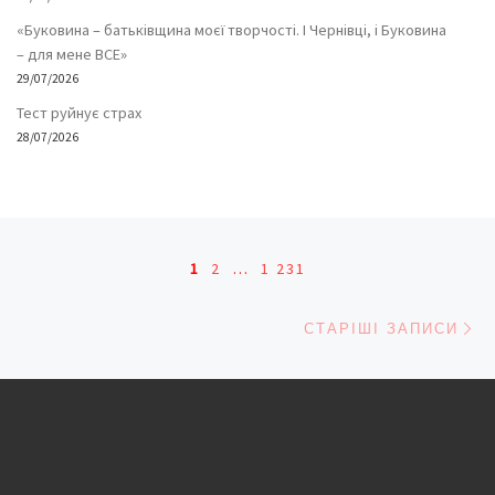
«Буковина – батьківщина моєї творчості. І Чернівці, і Буковина
– для мене ВСЕ»
29/07/2026
Тест руйнує страх
28/07/2026
Навігація записів
1
2
…
1 231
Ст
СТАРІШІ ЗАПИСИ