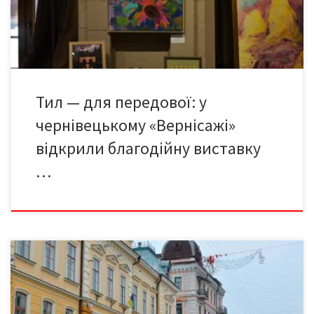
підтримка воїна-колеги Ігоря Талалая, який саме цього дня
відзначив свій 58-й […]
Тил — для передової: у
чернівецькому «Вернісажі»
відкрили благодійну виставку
…
або Колективне звернення до Президента 4.Чи вбереже
любов чернівчан до Чернівців унікальність міста?.. Як і