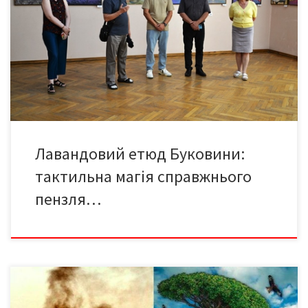
створило на виставці «Лавандова мрія –2026» унікальний
концептуальний контраст між вічною монументальною
історією та крихкою, мінливою красою живої природи. Під час
урочистого відкриття виставки скульптор і художник Іван
Салевич дуже влучно зауважив: якщо у XIX столітті живописців
[…]
Лавандовий етюд Буковини:
тактильна магія справжнього
пензля…