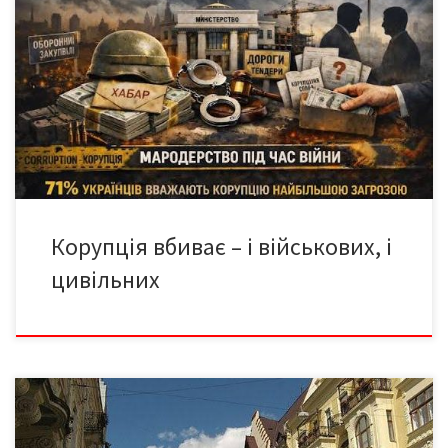
Президент Зеленський вкотре (!) обрав захист корупції Але чи
переконають його картонкові протести перейти на сторону
інтересів народу України, а не колективного “міндіча” в
оборонці? “Корупція вбиває”, – так скандували люди на площі
Франка в Києві, вимагаючи повернення Михайла Федорова на
посаду міністра оборони та звільнення Олександра Сирського
з посади […]
Корупція вбиває – і військових, і
цивільних
Ретрорепортаж із подальшимим продовженням. Початок –