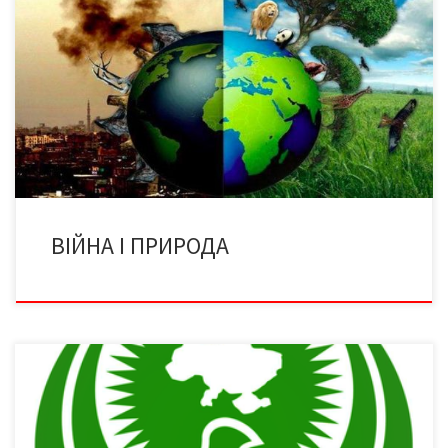
Василь ШЕВЧУК, доктор економічних наук, професор, голова
Українського товариства охорони природи розмірковує над
тим, що стосується кожного землянина. «І взяв Господь Бог
людину, і в едемському раї вмістив був її, щоб порала його та
його доглядала» (Книга Буття 2:15) Нинішня цивілізація
перебуває на роздоріжжі. Перед ним два шляхи: один веде […]
ВІЙНА І ПРИРОДА
Чернівецька обласна організація Українського товариства
охорони природи щиро вітає всіх небайдужих до охорони
довкілля буковинців із солідним ювілеєм – 80-річчям з дня