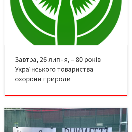
заснування Українського товариства охорони природи. І щоб
зайве не повторюватись, знайомимо зі зверненням із цього
приводу голови Всеукраїнського товариства, професора,
двічі ексміністра охорони природи України Василя Яковича
Шевчука. […]
Завтра, 26 липня, – 80 років
Українського товариства
охорони природи
2. Чи вбереже любов чернівчан до Чернівців унікальність