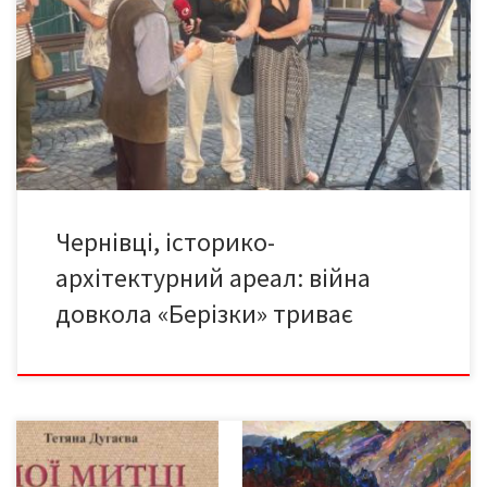
мешканок, яка проти цього будівництва 3. Чи вбереже любов
чернівчан до Чернівців унікальність міста?.. Нагадаємо фабулу
конфлікту: «Берізка» – у буферній зоні ЮНЕСКО; громадськість
заявляє про відсутність дозволів у забудовника; у Єдиній
державній електронній системі у сфері будівництва (ЄДЕССБ)
дозвільних документів на […]
Чернівці, історико-
архітектурний ареал: війна
довкола «Берізки» триває