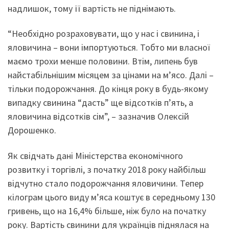
надлишок, тому її вартість не піднімають.
“Необхідно розраховувати, що у нас і свинина, і
яловичина – вони імпортуються. Тобто ми власної
маємо трохи менше половини. Втім, липень був
найстабільнішим місяцем за цінами на м’ясо. Далі –
тільки подорожчання. До кінця року в будь-якому
випадку свинина “дасть” ще відсотків п’ять, а
яловичина відсотків сім”, – зазначив Олексій
Дорошенко.
Як свідчать дані Міністерства економічного
розвитку і торгівлі, з початку 2018 року найбільш
відчутно стало подорожчання яловичини. Тепер
кілограм цього виду м’яса коштує в середньому 130
гривень, що на 16,4% більше, ніж було на початку
року. Вартість свинини для українців піднялася на