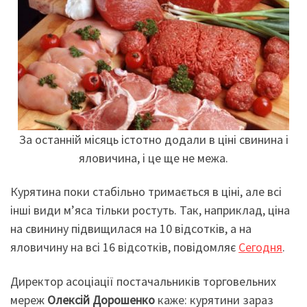
За останній місяць істотно додали в ціні свинина і
яловичина, і це ще не межа.
Курятина поки стабільно тримається в ціні, але всі
інші види м’яса тільки ростуть. Так, наприклад, ціна
на свинину підвищилася на 10 відсотків, а на
яловичину на всі 16 відсотків, повідомляє
Сегодня
.
Директор асоціації постачальників торговельних
мереж
Олексій Дорошенко
каже: курятини зараз