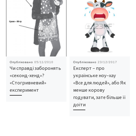
Опубліковано
05/11/2010
Опубліковано
23/12/2017
Чи справді заборонять
Експерт – про
«секонд-хенд»?
українське ноу–хау
«Стогривневий»
«Все для людей», або Як
експеримент
менше корову
годувати, зате більше її
доїти