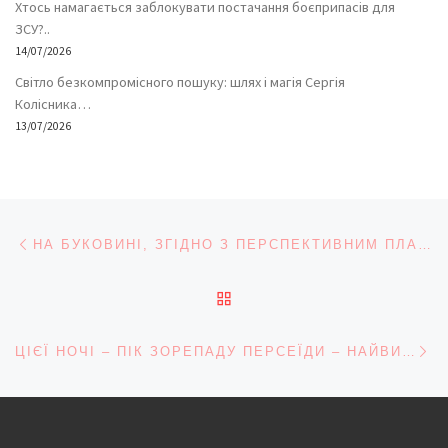
Хтось намагається заблокувати постачання боєприпасів для
ЗСУ?..
14/07/2026
Світло безкомпромісного пошуку: шлях і магія Сергія
Колісника…
13/07/2026
Навігація записів
Попередній запис
НА БУКОВИНІ, ЗГІДНО З ПЕРСПЕКТИВНИМ ПЛАНОМ, БУДЕ 47 ГРОМАД – ФИЩУК
ПОВЕРНУТИСЯ ДО СПИС
На
ЦІЄЇ НОЧІ – ПІК ЗОРЕПАДУ ПЕРСЕЇДИ – НАЙВИДОВИЩНІШОГО МЕТЕОРНОГО ПОТОКУ