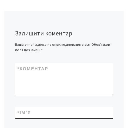
Залишити коментар
Ваша e-mail адреса не оприлюднюватиметься.
Обов’язкові
поля позначені
*
*
КОМЕНТАР
*
ІМ'Я