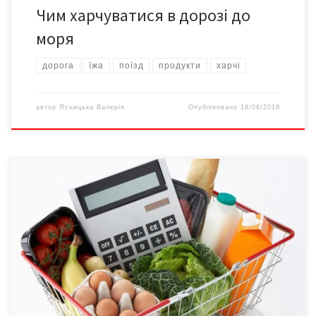
Чим харчуватися в дорозі до
моря
дорога
їжа
поїзд
продукти
харчі
автор
Ясницька Валерія
Опубліковано
18/06/2018
Про такі результати дослідження, проведеного у 92 країнах
світу Міністерством сільського господарства США, на своїй
сторінці у Facebook повідомив директор Української асоціації
постачальників торговельних мереж, депутат Київради
Олексій Дорошенко. Так, 2016-го українці витратили на їжу 38%
доходів, а 8,% заробленого – на алкоголь і сигарети. Якщо
скласти разом витрати на […]