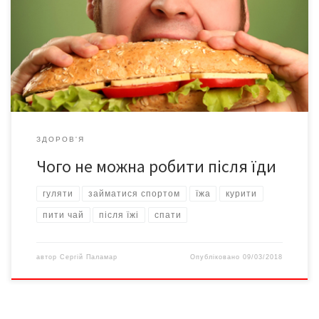
шкідливих снеків та газировки. Але важливо не лише те, що ми
їмо, але й як поводимося після їди. Виявляється, маємо не
просто шкідливі, але й небезпечні звички. То чого ж не можна
робити після їди? Їсти […]
ЗДОРОВ'Я
Чого не можна робити після їди
гуляти
займатися спортом
їжа
курити
пити чай
після їжі
спати
автор
Сергій Паламар
Опубліковано
09/03/2018