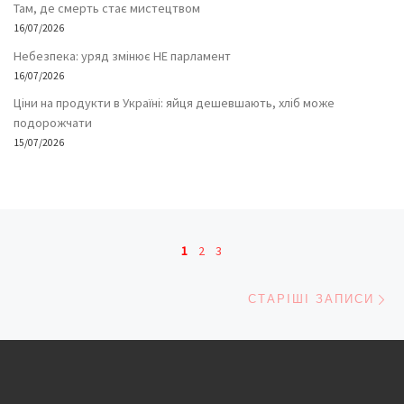
Там, де смерть стає мистецтвом
16/07/2026
Небезпека: уряд змінює НЕ парламент
16/07/2026
Ціни на продукти в Україні: яйця дешевшають, хліб може
подорожчати
15/07/2026
Навігація записів
1
2
3
Ст
СТАРІШІ ЗАПИСИ