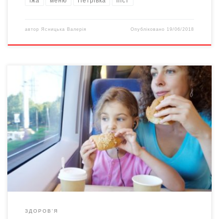
їжа
меню
Петрівка
піст
автор
Ясницька Валерія
Опубліковано
19/06/2018
Експерти радять брати з собою в дорогу не надто багато
продуктів, а більше налягати на воду. Однак існує невеликий
перелік харчів, які мають відносно довгий термін придатності і
не потребують зберігання в міні-холодильнику. Звісно, краще
коли у вас є спеціальна побутова техніка для охолодження
продуктів, але якщо ви перебуватимите у […]
ЗДОРОВ'Я