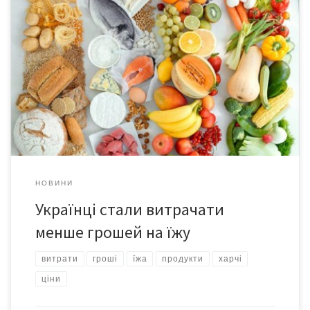
За 2018 рік люди залишили в магазинах 2,4 трлн грн. Більше
третини цих грошей пішло на їжу та безалкогольні напої –
40,9% сімейних бюджетів або 994 млрд грн у фактичних цінах,
повідомляє Державна служба статистики. Для порівняння,
продуктова частка 2017 році склала 41,3% (817 млрд грн),
пише ubr. Зазначається натомість збільшення […]
НОВИНИ
Українці стали витрачати
менше грошей на їжу
витрати
гроші
їжа
продукти
харчі
ціни