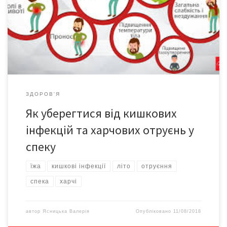
людини із зараженою їжею чи водою, через брудні руки і
предмети побуту й під час купання у забруднених водоймах.
Найбільша небезпека таїться в сирому м’ясі, яйцях,
непастеризованому молоці, морепродуктах, немитих фруктах
[…]
ЗДОРОВ'Я
Як уберегтися від кишкових
інфекцій та харчових отруєнь у
спеку
їжа
кишкові інфекції
літо
отруєння
спека
харчі
автор
Ясницька Валерія
Опубліковано
11/08/2018