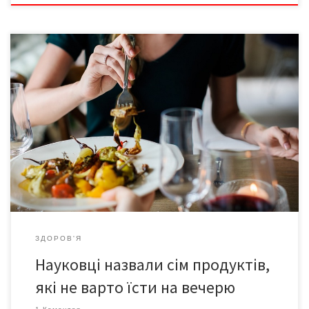
Вечеря – один з головних прийомів їжі. Саме тому значною
помилкою є пропускати її чи їсти на вечерю шкідливі продукти,
повідомляє ukrhealth. Звісно, вечеря має бути легшою, ніж
денні прийоми їжі. По-перше, слід пам’ятати про те, що
вечеря відіграє ключову роль у багатьох процессах, які
запускаються в нашому організмі під […]
ЗДОРОВ'Я
Науковці назвали сім продуктів,
які не варто їсти на вечерю