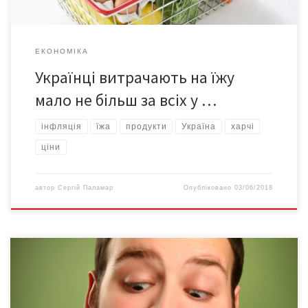
ЕКОНОМІКА
Українці витрачають на їжу
мало не більш за всіх у …
інфляція
їжа
продукти
Україна
харчі
ціни
автор
Сергій Паламар
Опубліковано
03/06/2018
Ми їмо маленькими порціями, обираємо корисні продукти й
«правильний» спосіб їх приготування, відмовляємося від