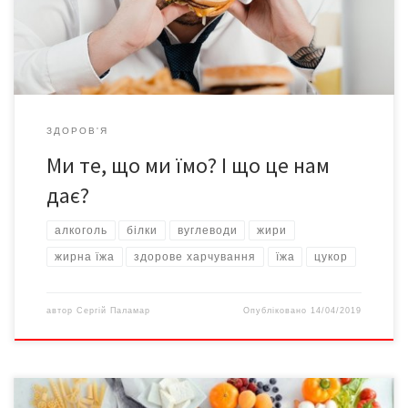
цих поліненасичених жирних кислот не виробляються
організмом людини, але потрібні для […]
ЗДОРОВ'Я
Ми те, що ми їмо? І що це нам
дає?
алкоголь
білки
вуглеводи
жири
жирна їжа
здорове харчування
їжа
цукор
автор
Сергій Паламар
Опубліковано
14/04/2019