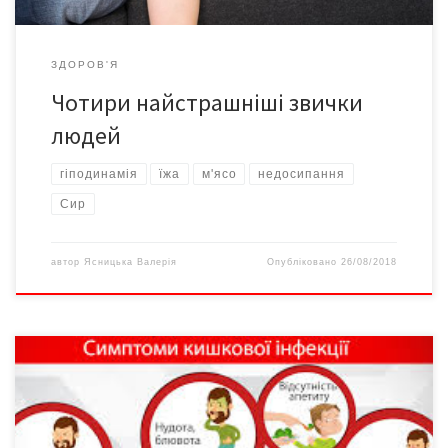
ЗДОРОВ'Я
Чотири найстрашніші звички
людей
гіподинамія
їжа
м'ясо
недосипання
Сир
автор
Ясницька Валерія
Опубліковано
26/08/2018
Гострі кишкові інфекції – серед найпоширеніших інфекційних
захворювань, що загрожують серйозними ускладненнями,
особливо в дітей. Збудники їх потрапляють до організму