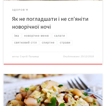
ЗДОРОВ'Я
Як не погладшати і не сп’яніти
новорічної ночі
їжа
новорічне меню
салати
святковий стіл
спиртне
страви
автор
Сергій Паламар
Опубліковано
25/12/2018
Різдвяний піст починається завтра, 28 листопада і триває 40
днів і є одним із строгих у році. Попри суворі обмеження в їжі
під час посту можна і потрібно харчуватись різноманітно. В