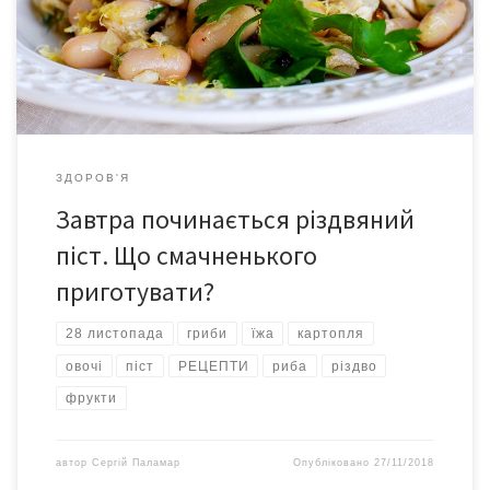
нашому матеріалі ви знайдете рецепти смачних пісних страв
на Різдвяний піст 2018, які ви зможете повторити на домашній
кухні. Відомий […]
ЗДОРОВ'Я
Завтра починається різдвяний
піст. Що смачненького
приготувати?
28 листопада
гриби
їжа
картопля
овочі
піст
РЕЦЕПТИ
риба
різдво
фрукти
автор
Сергій Паламар
Опубліковано
27/11/2018