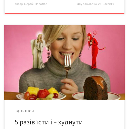
автор
Сергій Паламар
Опубліковано
28/03/2019
Обіцяні рекламою «мінус 5 кг за два дні» – погана ідея. Проста
дієта «П’ять ложок» означає «їсти по трошки, але часто», не
менше 5 разів за добу і , що важливо, через рівні проміжки
часу, помірними порціями. Якщо порція більша за вашу долоню
– кричіть «алярм» і швиденько робіть її […]
ЗДОРОВ'Я
5 разів їсти i – худнути