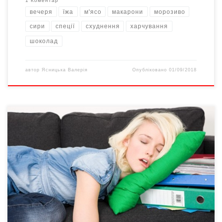
1 Коментар
вечеря
їжа
м'ясо
макарони
морозиво
сири
спеції
схуднення
харчування
шоколад
автор
Ясницька Валерія
Опубліковано
01/09/2018
Гіподинамія. Сучасні люди тривалий час перебувають сидячи:
за комп’ютерами, на робочих місцях, у транспорті чи власній
автівці. Медики ж рекомендують сидіти не більше години
поспіль: в ідеалі потрібно підводитися й розминатися
щопівгодини. Та більшість такими рекомендаціями нехтує. А це
серйозний чинник розвитку онкозахворювань легень,
кишечнику, молочної та передміхурової залоз, повідомляють
[…]