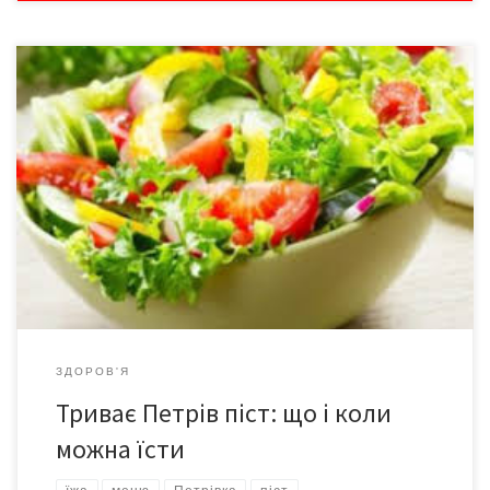
Петрів піст 2018 один із чотирьох багатоденних постів. Він
триватиме з 4 червня і до 11 липня включно. Ми зібрали
календар харчування по днях, що можна, а що не можна їсти у
Петрів піст. Петрів піст 2018: дата Петрів піст встановлений
на честь святих апостолів Петра і Павла. Петровський або […]
ЗДОРОВ'Я
Триває Петрів піст: що і коли
можна їсти