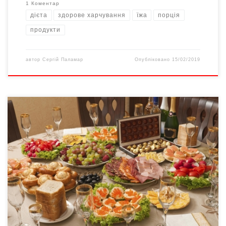
1 Коментар
дієта
здорове харчування
їжа
порція
продукти
автор
Сергій Паламар
Опубліковано
15/02/2019
До Нового року залишилось кілька днів, тому більшість людей
вже обдумують, які страви покласти на святковий стіл, що
приготувати, який алкоголь обрати. Дієтолог Анна Макарова
дала важливі поради, як скласти меню новорічного застілля,
аби після нього не залишилось дискомфорту. За її словами,
найголовніше для новорічного меню обрати не більше […]