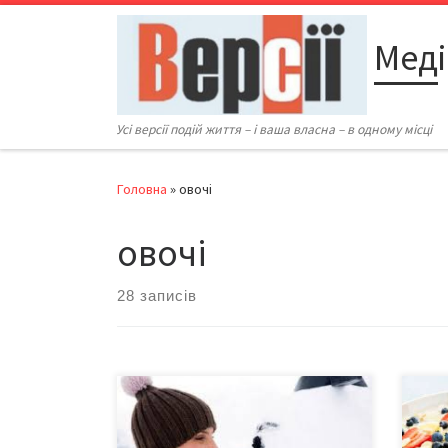
Перейти до вмісту
Меді
Усі версії подій життя – і ваша власна – в одному місці
Головна
»
овочі
овочі
28 записів
Дієтологи пропонують список
Кори
овочів, які варто включити в меню
здор
взимку Зима – і наш організм
Прот