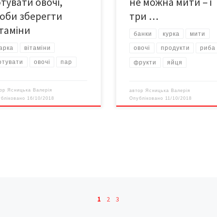
отувати овочі,
не можна мити – і
онентів. 2. Овочі, які
оби зберегти
три …
аєтесь […]
ітаміни
банки
курка
мити
арка
вітаміни
овочі
продукти
риба
отувати
овочі
пар
фрукти
яйця
тор
Ясницька Валерія
автор
Ясницька Валерія
убліковано
16/10/2018
Опубліковано
11/10/2018
1
2
3