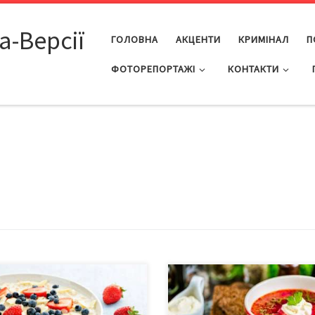
а-Версії
ГОЛОВНА
АКЦЕНТИ
КРИМІНАЛ
П
ФОТОРЕПОРТАЖІ
КОНТАКТИ
сні продукти – основа
У виданні «Сегодня» триває пр
ового життя і гарного вигляду.
з моніторингу цін на головні
е слід пам’ятати про
продукти – «Обід українця».