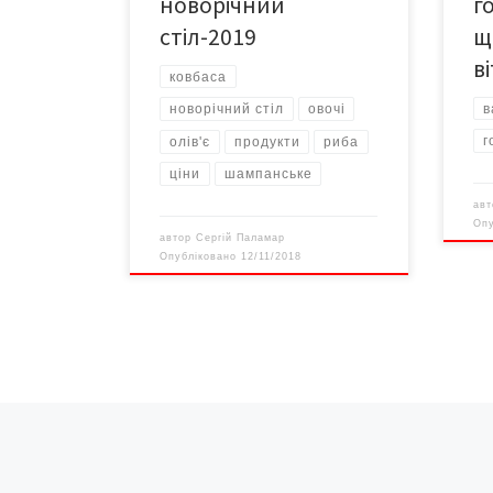
новорічний
г
комп
стіл-2019
щ
збир
в
ковбаса
в
новорічний стіл
овочі
г
олів'є
продукти
риба
ціни
шампанське
ав
Оп
автор
Сергій Паламар
Опубліковано
12/11/2018
Навігація записів