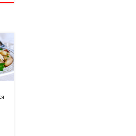
тра,
на
жете
ся