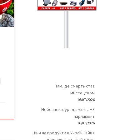
и
рщ,
ації
у
та як
Там, де смерть стає
мистецтвом
16/07/2026
Небезпека: уряд змінює НЕ
парламент
16/07/2026
Ціни на продукти в Україні: яйця
дешевшають, хліб може