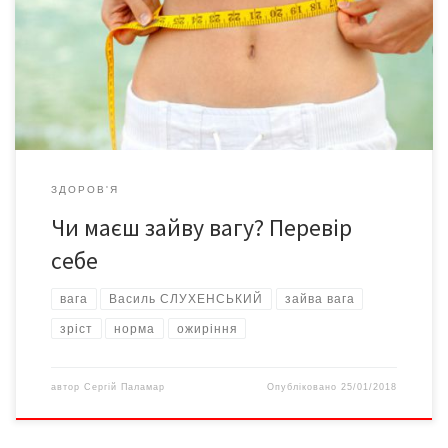
громадян Штатів, особливо молодь і діти. Бо в американських
школах діти швидше нагадують дорослих – за вагою та
зовнішнім виглядом. Скажу про себе: мені під 70, але я й досі
можу зробити те, […]
ЗДОРОВ'Я
Чи маєш зайву вагу? Перевір
себе
вага
Василь СЛУХЕНСЬКИЙ
зайва вага
зріст
норма
ожиріння
автор
Сергій Паламар
Опубліковано
25/01/2018