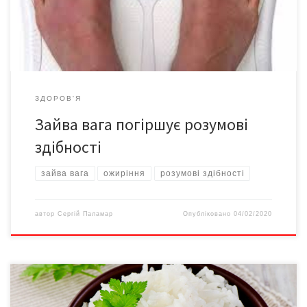
психічний стан людини, так і на розумові здібності. За деякими
даними, майже чверть громадян України страждають […]
ЗДОРОВ'Я
Зайва вага погіршує розумові
здібності
зайва вага
ожиріння
розумові здібності
автор
Сергій Паламар
Опубліковано
04/02/2020