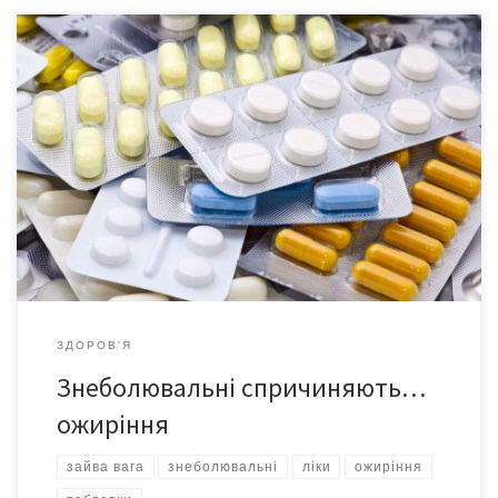
Науковці Ньюкаслського університету у Великій Британії
дійшли висновку, що частий прийом знеболювальних засобів
може призвести до ожиріння та безсоння. Про це
повідомляється на сайті MedicalXpress. Фахівці проаналізували
результати тривалого дослідження UK Biobank. Оцінювався
стан серцево-судиної системи і обміну речовин у 133 тис. осіб.
Науковці порівнювали такі показники, як індекс маси […]
ЗДОРОВ'Я
Знеболювальні спричиняють…
ожиріння
зайва вага
знеболювальні
ліки
ожиріння