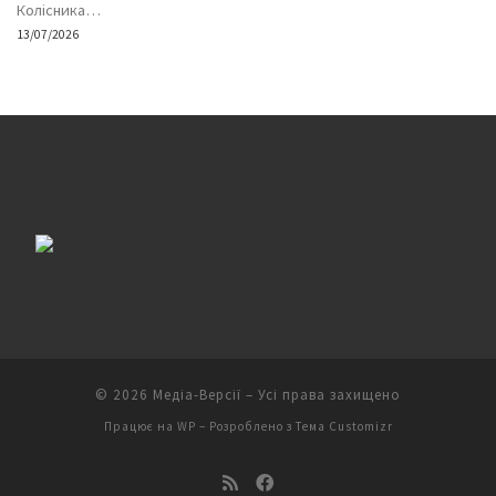
Колісника…
13/07/2026
© 2026
Медіа-Версії
– Усі права захищено
Працює на
WP
– Розроблено з
Тема Customizr