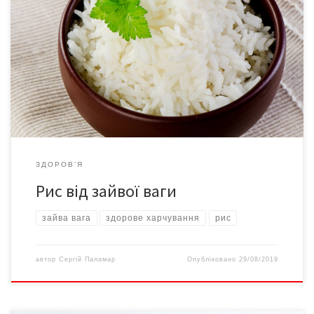
Японські науковці дійшли висновку, що вживання 150 г рису
щодня допоможе позбутися від зайвих кілограмів, повідомляє
harchi.info. Дослідники вивчили раціон харчування і спосіб
життя представників 136 країн. Громадяни тих держав, де
їдять у середньому 150 грамів рису на день, виявилися більш
стрункими. Натомість 10-кратне скорочення споживання цього
злаку впливає на […]
ЗДОРОВ'Я
Рис від зайвої ваги
зайва вага
здорове харчування
рис
автор
Сергій Паламар
Опубліковано
29/08/2019