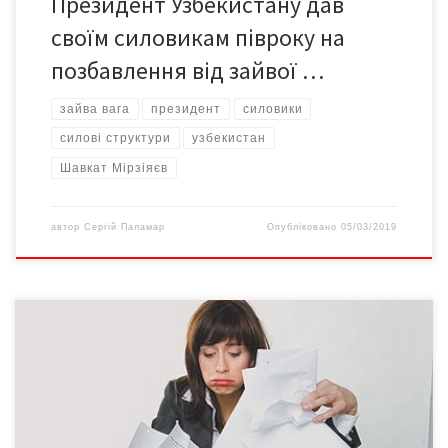
Президент Узбекистану дав
своїм силовикам півроку на
позбавлення від зайвої …
зайва вага
президент
силовики
силові структури
узбекистан
Шавкат Мірзіяєв
автор
Сергій Паламар
Опубліковано
05/03/2019
Зайва вага Малорухливий спосіб життя, перекуси нашвидкуруч
і шкідливими харчами – чіпсами, печивом, цукерками й
бутербродами – невдовзі даються взнаки. Як правило, вже
після півроку роботи в офісі жінки втрачають струнку талію, а