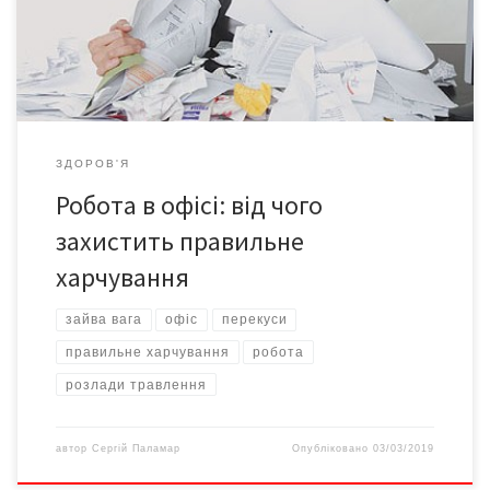
чоловіки «придбавають» малосимпатичне черевце. Між тим,
кабінетна робота – не привід цілодобово жувати за
комп’ютером. Утім, і […]
ЗДОРОВ'Я
Робота в офісі: від чого
захистить правильне
харчування
зайва вага
офіс
перекуси
правильне харчування
робота
розлади травлення
автор
Сергій Паламар
Опубліковано
03/03/2019