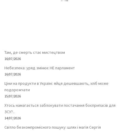
Там, де смерть стає мистецтвом
16/07/2026
Небезпека: уряд змінює НЕ парламент
16/07/2026
Ціни на продукти в Україні: яйця дешевшають, хліб може
подорожчати
15/07/2026
Хтось намагається заблокувати постачання боєприпасів для
ЗСУ?..
14/07/2026
Світло безкомпромісного пошуку: шлях і магія Сергія