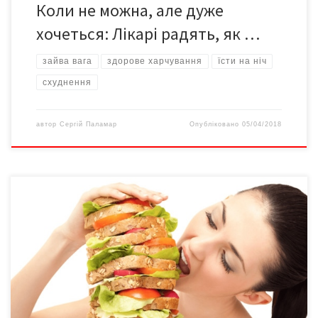
Коли не можна, але дуже
хочеться: Лікарі радять, як …
зайва вага
здорове харчування
їсти на ніч
схуднення
автор
Сергій Паламар
Опубліковано
05/04/2018
Група дієтологів розповіла про чинники, через які людина не
може відчувати себе ситою, навіть з’ївши нормальну порцію
їжі. Відтак закріплюється звичка переїдати й розвивається
ожиріння. Надто часте бажання щось з’їсти робить людей
справжніми ненажерами, не здатними контролювати апетит.
Зокрема, нападам надмірного апетиту сприяє їда перед
увімкнутим телевізором чи комп’ютером. Мозок […]