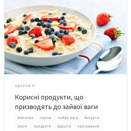
Корисні продукти – основа здорового життя і гарного вигляду.
Проте слід пам’ятати про допустиму порцію і правила
вживання їжі. Адже навіть овочі, фрукти, каші та молочні
продукти можуть призвести до набирання зайвої ваги. Вівсяна
каша Вівсянка у вигляді пластівців, яку запарюють окропом –
це порожні вуглеводи. Вони не дають тривалого відчуття
ситості, провокують […]
ЗДОРОВ'Я
Корисні продукти, що
призводять до зайвої ваги
вівсянка
горіхи
зайва вага
йогурти
овочі
продукти
фрукти
харчування