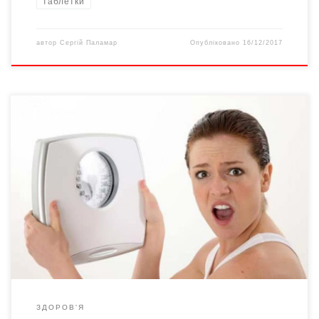
таблетки
автор
Сергій Паламар
Опубліковано
16/12/2017
Консультує майстер спорту Василь СЛУХЕНСЬКИЙ, керівник
оздоровчої групи ходьби за Шимком. *Якщо вам до 40 років,
візьміть свій зріст у сантиметрах, відмінусуйте 100 і ще 10 та
додайте 5, якщо ви маєте широкі кістки. Такою має бути ваша
вага в нормі. Приклад: ваш зріст 178. 178 – 100 – […]
ЗДОРОВ'Я