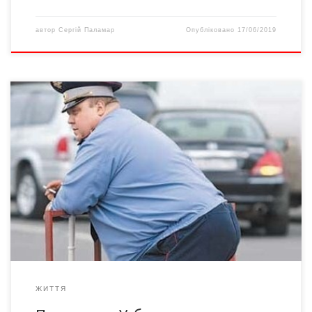
автор
Сергій Паламар
Опубліковано
17/06/2019
Про проблему надмірної ваги Мірзіяєв говорив і раніше
Президент Узбекистану Шавкат Мірзіяєв розкритикував
чиновників МВС та Міністерства оборони за надмірну вагу, і
дав їм 3-6 місяців на схуднення. Про це повідомляє “Озодлік” (
“Радіо Свобода”), посилаючись на узбецькі ЗМІ. Так, в ході
зустрічі з активістами Наманганської області, що відбулася 1
[…]
ЖИТТЯ