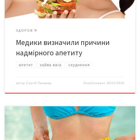
ЗДОРОВ'Я
Медики визначили причини
надмірного апетиту
апетит
зайва вага
схуднення
автор
Сергій Паламар
Опубліковано
26/01/2018
«Шановна редакціє! Попри те, що Україна не належить до
розвинутих країн, її мешканці останнім часом походять на