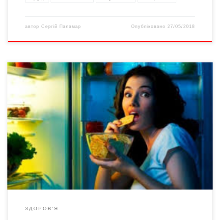
автор
Сергій Паламар
Опубліковано
27/05/2018
Багато людей мають звичку не лише переїдати увечері, але й
зловживати не найкориснішими й занадто калорійними
харчами. Як навчитися контролювати себе? За словами
дієтологів, ті хто стають ненажерами увечері, насправді не
харчуються повноцінно протягом дня, повідомляють на
«Медикфорум».. Фахівці переконані: якщо грамотно
налагодити своє харчування вдень, бажання набити шлунок
[…]
ЗДОРОВ'Я