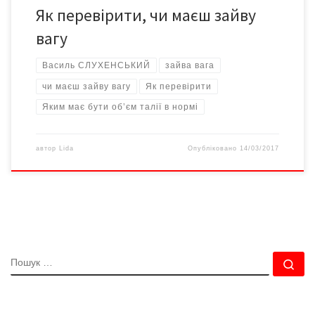
Як перевірити, чи маєш зайву
вагу
Василь СЛУХЕНСЬКИЙ
зайва вага
чи маєш зайву вагу
Як перевірити
Яким має бути об’єм талії в нормі
автор
Lida
Опубліковано
14/03/2017
ПОШУК
По