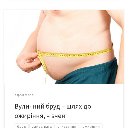
Вчені зробили висновок: чим менше в ваш будинок потрапляє
бруду з вулиці, тим менше ризик виникнення гормональних
порушень, що ведуть до набору ваги. Про це повідомляє
newsyou. Дослідницька група в складі двох португальських
університетів Авейро і Бейра Інтеріор на щорічній
конференції Європейського товариства ендокринології, що
проходить в Барселоні, оприлюднили результати свого […]
ЗДОРОВ'Я
Вуличний бруд – шлях до
ожиріння, – вчені
бруд
зайва вага
лікування
ожиріння