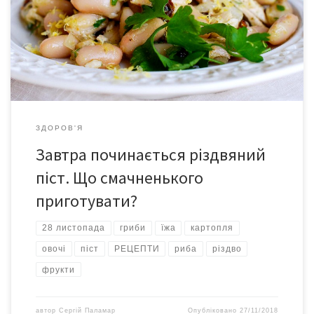
під час посту можна і потрібно харчуватись різноманітно. В
нашому матеріалі ви знайдете рецепти смачних пісних страв
на Різдвяний піст 2018, які ви зможете повторити на домашній
кухні. Відомий […]
ЗДОРОВ'Я
Завтра починається різдвяний
піст. Що смачненького
приготувати?
28 листопада
гриби
їжа
картопля
овочі
піст
РЕЦЕПТИ
риба
різдво
фрукти
автор
Сергій Паламар
Опубліковано
27/11/2018