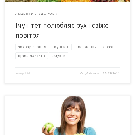
АКЦЕНТИ
ЗДОРОВ'Я
Імунітет полюбляє рух і свіже
повітря
захворювання
імунітет
населення
овочі
профілактика
фрукти
автор
Lida
Опубліковано
27/02/2014
Ці слова сказав іще великий Гіппократ, актуальність вони не
втратили й донині. Здорове харчування впливає позитивно не
лише на наше здоров’я, але й на наш зовнішній вигляд. А чи