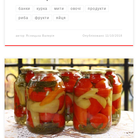
банки
курка
мити
овочі
продукти
риба
фрукти
яйця
автор
Ясницька Валерія
Опубліковано
11/10/2018
80% українців традиційно роблять запаси на зиму. Найбільше
таких на заході України – 90% населення. Найменше на сході –
69%. “Національної традиції консервування дотримується 77%
українців. Роблять соки та варення – 73%. У погребі овочі
зберігають 61% українців”, – написав у Facebook директор
асоціації постачальників торгівельних мереж Олексій
Дорошенко. 53% опитаних українців заморожують […]