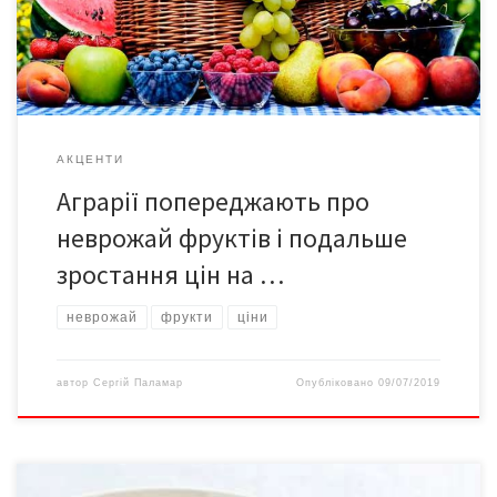
Української асоціації аграрного експорту Дмитро Крошка,
передає Уніан. За його словами, врожай втратимо через
дощову весну […]
АКЦЕНТИ
Аграрії попереджають про
неврожай фруктів і подальше
зростання цін на …
неврожай
фрукти
ціни
автор
Сергій Паламар
Опубліковано
09/07/2019