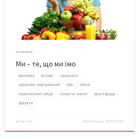
робимо ми щось для того? Придивіться уважніше до свого
раціону: можливо, ви вже стали заручником свого шлунка та
звикли до канцерогенів. […]
НОВИНИ
Ми – те, що ми їмо
випивка
вітамі
здоров'я
здорове харчування
їжа
овочі
перепелині яйця
спиртні напої
фастфуди
фрукти
автор
Lida
Опубліковано
09/01/2014