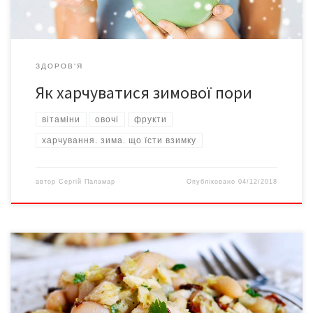
ЗДОРОВ'Я
Як харчуватися зимової пори
вітаміни
овочі
фрукти
харчування. зима. що їсти взимку
автор
Сергій Паламар
Опубліковано
04/12/2018
Різдвяний піст починається завтра, 28 листопада і триває 40
днів і є одним із строгих у році. Попри суворі обмеження в їжі