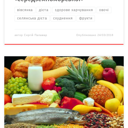
вівсянка
дієта
здорове харчування
овочі
селянська дієта
схуднення
фрукти
автор
Сергій Паламар
Опубліковано
24/03/2018
Щороку 1 березня медична громадськість відзначає Всесвітній
день імунітету. Рішення про цю дату прийняте за ініціативою
ВООЗ 2002 року з метою привернення суспільної уваги до
проблем, пов’язаних з поширенням різних імунних
захворювань, а також зі збереженням та зміцненням
імунітету. Про імунітет і шляхи його зміцнення говоримо з
Галиною КОВАЛЬ, обласним […]