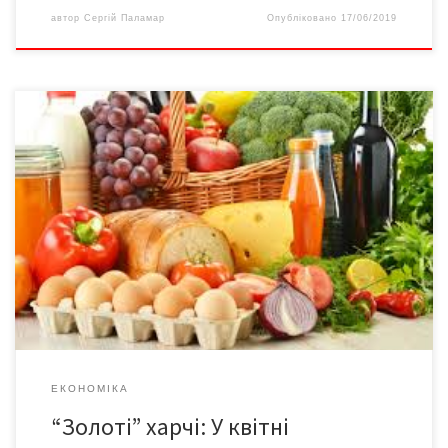
автор
Сергій Паламар
Опубліковано
17/06/2019
У квітні подорожчали 77% соціальних продуктів. Лідером
подорожчання стала капуста. Додала 43,3% до ціни. Цибуля
зросла на 29,7%, буряк – 16,7%, морква – 14,9%. Пшоно додало
14,8%, передає Держстат. “Коли ціна на овочі в Україні була
значно нижче за європейську, то коливання вартості було
пов’язано з декількома причинами, головною серед […]
ЕКОНОМІКА
“Золоті” харчі: У квітні