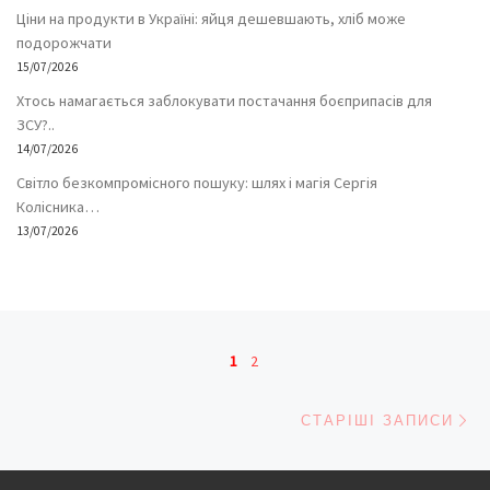
Ціни на продукти в Україні: яйця дешевшають, хліб може
подорожчати
15/07/2026
Хтось намагається заблокувати постачання боєприпасів для
ЗСУ?..
14/07/2026
Світло безкомпромісного пошуку: шлях і магія Сергія
Колісника…
13/07/2026
Навігація записів
1
2
Ст
СТАРІШІ ЗАПИСИ