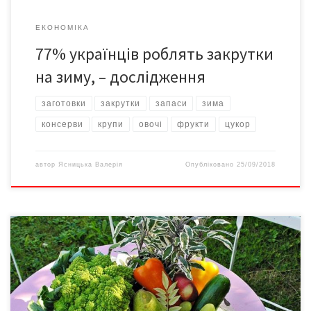
ЕКОНОМІКА
77% українців роблять закрутки
на зиму, – дослідження
заготовки
закрутки
запаси
зима
консерви
крупи
овочі
фрукти
цукор
автор
Ясницька Валерія
Опубліковано
25/09/2018
Серпень можна назвати найбагатшим літнім місяцем – у цей
період найкраще наситити організм вітамінами та мінералами,
а також зміцнити імунітет. У серпні лікарі радять ласувати
баштанними, пише Ukrhealth. Диня Вона добре впливає на