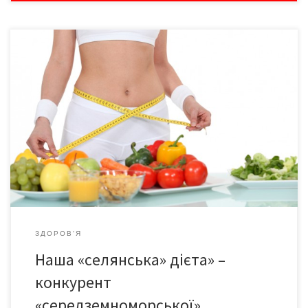
Дослідники з Університету Лестера назвали вікторіанську
дієту найефективнішим способом схуднення. Дієтологи та
експерти з оздоровлення дійшли висновку, що британська
«дієта для бідних» не лише допомагає худнути, але й
максимально швидко насичує організм потрібними вітамінами.
З’ясувалося, що від початку прийнятий як «дієта для бідних»
курс харчування, що містив картоплю, вівсяну кашу, […]
ЗДОРОВ'Я
Наша «селянська» дієта» –
конкурент
«середземноморської»