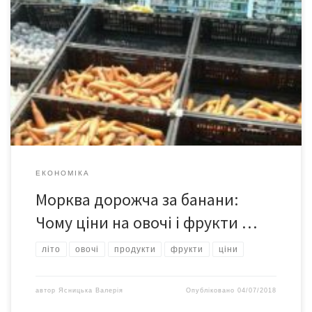
Незважаючи на сезон, далеко не всі овочі і фрукти по кишені
українцям – поки подешевшали лише огірки, цибуля, картопля і
вишні з черешнями. А ось ціни на моркву, помідори, персики,
абрикоси високі – часом в півтора рази дорожче, ніж в
минулому році. Експерти заспокоюють: сезонні продукти –
фрукти і особливо овочі – стануть […]
ЕКОНОМІКА
Морква дорожча за банани:
Чому ціни на овочі і фрукти …
літо
овочі
продукти
фрукти
ціни
автор
Ясницька Валерія
Опубліковано
04/07/2018