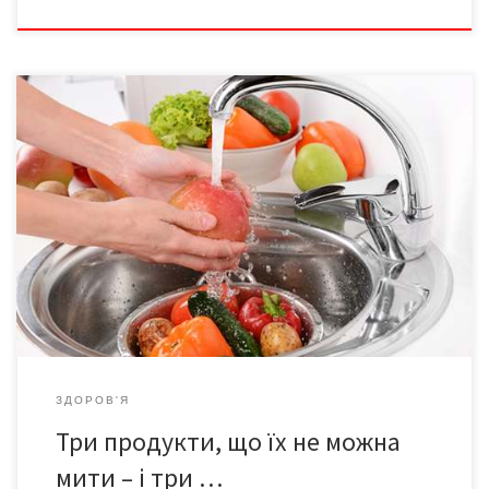
Більшість з нас впевнена, що робить правильно, коли миє
продукти перед приготуванням чи споживанням. Однак
з’ясовано, що навіть з найкращих міркувань ми можемо
суттєво нашкодити здоров’ю, бо деякі продукти мити не
рекомендується! Ніколи не мийте: Курку. Багато хто вважає,
що перед приготуванням м’ясо слід помити у проточній воді.
[…]
ЗДОРОВ'Я
Три продукти, що їх не можна
мити – і три …