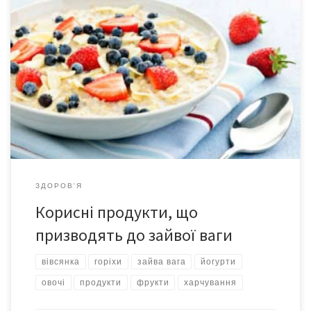
Корисні продукти – основа здорового життя і гарного вигляду.
Проте слід пам’ятати про допустиму порцію і правила
вживання їжі. Адже навіть овочі, фрукти, каші та молочні
продукти можуть призвести до набирання зайвої ваги. Вівсяна
каша Вівсянка у вигляді пластівців, яку запарюють окропом –
це порожні вуглеводи. Вони не дають тривалого відчуття
ситості, провокують […]
ЗДОРОВ'Я
Корисні продукти, що
призводять до зайвої ваги
вівсянка
горіхи
зайва вага
йогурти
овочі
продукти
фрукти
харчування