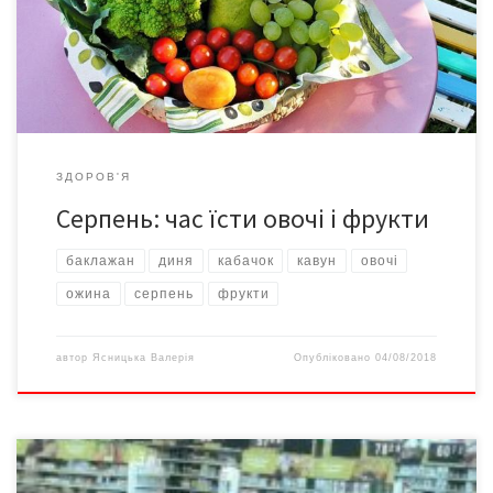
людей із серцево-судинними захворюваннями та хворобами
шлунку. Цей овоч здатний покращити процеси
кровотворення, диня буде особливо корисною для […]
ЗДОРОВ'Я
Серпень: час їсти овочі і фрукти
баклажан
диня
кабачок
кавун
овочі
ожина
серпень
фрукти
автор
Ясницька Валерія
Опубліковано
04/08/2018