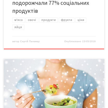
подорожчали 77% соціальних
продуктів
м'ясо
овочі
продукти
фрукти
ціни
яйця
автор
Сергій Паламар
Опубліковано
15/05/2019
Холодна пора року висуває нам свої вимоги. Людина стає
вразливішою, її все активніше атакують вірусні інфекції.
Скорочення світлового дня й нестача сонячних променів на
більшість людей впливають депресивно: не хочеться активно
рухатися, все частіше виникає бажання «забратися у барліг»
до весни. Як організмові впоратися із таким навантаженням?
Тут допоможуть заняття […]