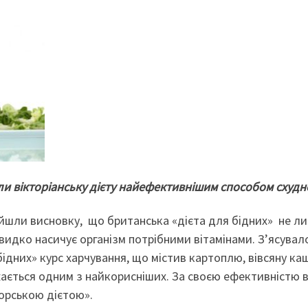
ли вікторіанську дієту найефективнішим способом схудн
ійшли висновку, що британська «дієта для бідних» не л
идко насичує організм потрібними вітамінами. З’ясувал
ідних» курс харчування, що містив картоплю, вівсяну каш
ається одним з найкорисніших. За своєю ефективністю в
орською дієтою».