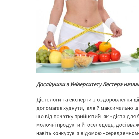
Дослідники з Університету Лестера назва
Дієтологи та експерти з оздоровлення д
допомагає худнути, але й максимально шв
що від початку прийнятий як «дієта для б
молочні продукти й оселедець, досі вваж
навіть конкурує із відомою «середземном