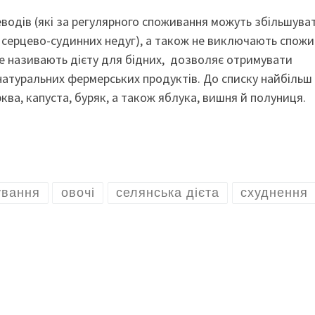
еводів (які за регулярного споживання можуть збільшува
 серцево-судинних недуг), а також не виключають спож
 ще називають дієту для бідних, дозволяє отримувати
натуральних фермерських продуктів. До списку найбільш
ва, капуста, буряк, а також яблука, вишня й полуниця.
ування
овочі
селянська дієта
схуднення