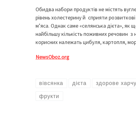
Обидва набори продуктів не містять вугл
рівень холестерину й сприяти розвиткові
м’яса. Однак саме «селянська дієта», як
найбільшу кількість поживних речовин з 
корисних належать цибуля, картопля, морк
NewsOboz.org
вівсянка
дієта
здорове харч
фрукти