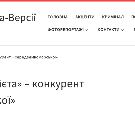
а-Версії
ГОЛОВНА
АКЦЕНТИ
КРИМІНАЛ
П
ФОТОРЕПОРТАЖІ
КОНТАКТИ
нкурент «середземноморської»
ієта» – конкурент
ої»
8