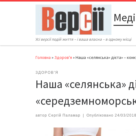
Перейти до вмісту
Меді
Усі версії подій життя – і ваша власна – в одному місці
Головна
»
Здоров'я
»
Наша «селянська» дієта» – ко
ЗДОРОВ'Я
Наша «селянська» д
«середземноморськ
автор
Сергій Паламар
|
Опубліковано
24/03/201