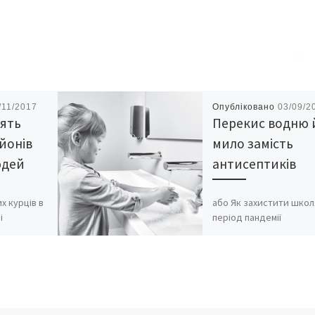
/11/2017
Опубліковано
03/09/2
лять
Перекис водню 
ьйонів
мило замість
юдей
антисептиків
х курців в
або Як захистити школ
і
період пандемії
 осіб. Про
Антисептики можуть б
шкідливими для учнів
веденого
молодших класів: вони
руйнують імунний бар’
ть «Україн
дитячої шкіри. До […]
орівнянні