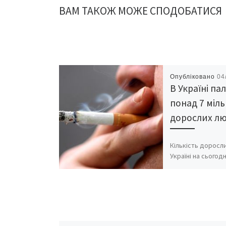
ВАМ ТАКОЖ МОЖЕ СПОДОБАТИСЯ
Опубліковано
04
В Україні па
понад 7 міл
дорослих л
Кількість доросли
Україні на сьогодн
становить 7,2 млн
це свідчать дані
моніторингу, про
Світовим
банком, інформую
ські новини». «У п