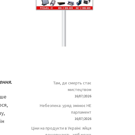
ення.
Там, де смерть стає
мистецтвом
ише
16/07/2026
ося,
Небезпека: уряд змінює НЕ
у,
парламент
16/07/2026
ін
Ціни на продукти в Україні: яйця
дешевшають, хліб може