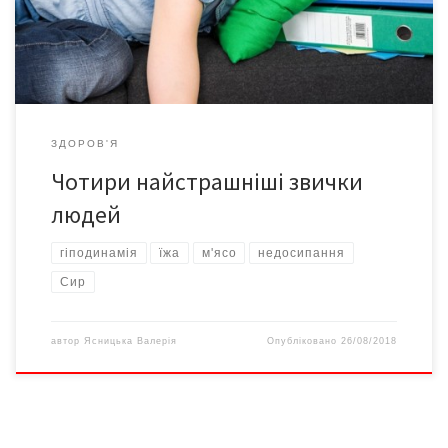
серйозний чинник розвитку онкозахворювань легень,
кишечнику, молочної та передміхурової залоз, повідомляють
[…]
ЗДОРОВ'Я
Чотири найстрашніші звички
людей
гіподинамія
їжа
м'ясо
недосипання
Сир
автор
Ясницька Валерія
Опубліковано
26/08/2018