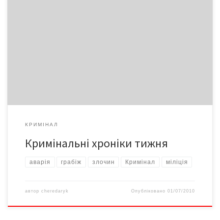
Велосипед назустріч 40-річний тернопільчанин, власник
«Мерседеса», на одній із вулиць Неполоківців на Кіцманщині не
впорався з керуванням. На зустрічній смузі трапився
велосипедист, 67-річний житель П’ядиківців. Пенсіонер від
отриманих травм помер на місці. Убити за 300 гривень? У
Кулішівці затримали 20-річного місцевого жителя, який у стані
алкогольного сп’яніння вдерся до помешкання […]
КРИМІНАЛ
Кримінальні хроніки тижня
аварія
грабіж
злочин
Кримінал
міліція
автор
cheredaryk
Опубліковано
01/07/2010