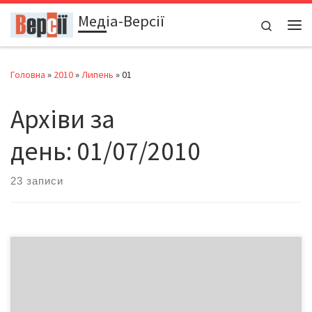
Медіа-Версії
Перейти до вмісту
Search
Ме
Головна
»
2010
»
Липень
»
01
Архіви за
день:
01/07/2010
23 записи
Крім зруйнованих мостів, затоплених хат та городів, повінь
принесла на Буковину стреси та погіршення здоров’я.
Зокрема, у пологовому будинку №1 у відділенні патології