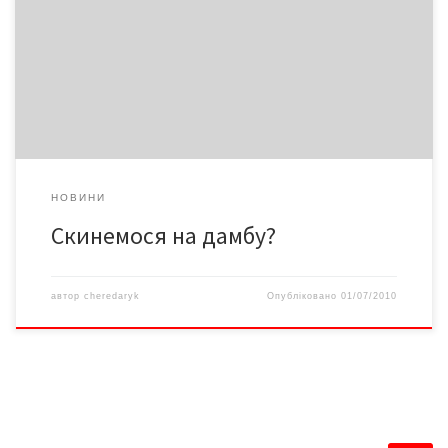
переглядаючи зведення про стихію і коментарі до них, не раз
натикаєшся на проблему дамби поряд з Калинівським ринком.
Обурений народ вимагає негайного будівництва споруди, бо
«за що […]
НОВИНИ
Скинемося на дамбу?
автор
cheredaryk
Опубліковано
01/07/2010