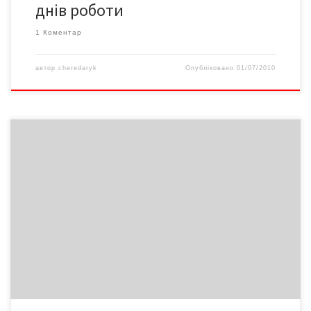
днів роботи
1 Коментар
автор
cheredaryk
Опубліковано
01/07/2010
Влада обіцяє грошей Уряд виділить необхідні кошти на всі
відновлювальні роботи в районах Чернівецької області, які
постраждали від стихійного лиха. Про це повідомив міністр
Шуфрич. За його словами, Буковина отримає гроші
оперативно і в потрібних розмірах. Учора в область надійшли
перші 30 млн. грн, обіцяних урядом. До кінця року буде […]