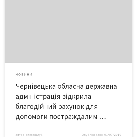
від повені на Буковині, повідомляє Головне фінансове
управління облдержадміністрації. Рахунок відкрито у
Державному казначействі з такими реквізитами: Одержувач:
Головне фінансове управління Чернівецької
облдержадміністрації № рахунку: 37123034000015 Код ЄДРПОУ:
02317304 Назва банку одержувача: ГУДКУ в Чернівецькій
області МФО: 856135 Обов’язкова примітка: «Для допомоги
потерпілим […]
НОВИНИ
Чернівецька обласна державна
адміністрація відкрила
благодійний рахунок для
допомоги постраждалим …
автор
cheredaryk
Опубліковано
01/07/2010