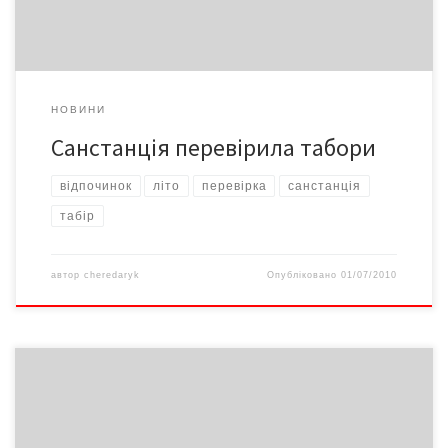
стаціонарних.
НОВИНИ
Санстанція перевірила табори
відпочинок
літо
перевірка
санстанція
табір
автор
cheredaryk
Опубліковано
01/07/2010
Рятування потопельників – самі знаєте, чия справа… Я не про
МНС і не про владу. Я все про те ж, про менталітет. Щодня