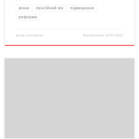
жінки
пенсійний вік
підвищення
реформа
автор
cheredaryk
Опубліковано
01/07/2010
Фінанси Фінансовий стан більшості знаків буде стабільним,
але передбачаються труднощі у поверненні боргів. Усім
знакам рекомендується зберігати конфіденційність у
фінансових справах. Овнів і Стрільців застерігаємо від
азартних ігор, краще витрачати гроші на подарунки дорогим
людям. Левам та Скорпіонам варто бути обережними із
капіталовкладеннями, особливо іноземними. Несподівані
гроші Тельців надовго не […]