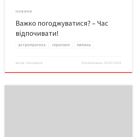
НОВИНИ
Важко погоджуватися? – Час
відпочивати!
астропрогноз
гороскоп
липень
автор
cheredaryk
Опубліковано
01/07/2010
ОВЕН Дослухайтеся до внутрішнього відчуття 2-3-го, щоби 4-го
не розчаруватися у зробленому. 5-7-го активно працюйте на
розвиток справи. 8-9-го, навпаки, зменшіть активність у
спілкуванні і не користуйтеся побутовою технікою. ТЕЛЕЦЬ 2-
го завершуйте проекти, а 3-го не починайте важливих справ.
4-5-го зможете викрити у своєму оточенні недоброзичливця.