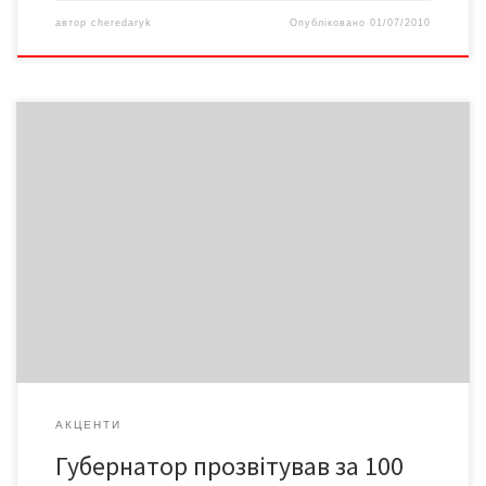
автор
cheredaryk
Опубліковано
01/07/2010
29 червня мала відбутися прес-конференція Михайла Папієва
за підсумками 100 днів його діяльності на посаді голови ОДА.
Проте, через повінь брифінг так і не відбувся. Звіт
губернатора опубліковано на сайті Чернівецької ОДА.
Пропонуємо найбільш цікаві його моменти.
АКЦЕНТИ
Губернатор прозвітував за 100