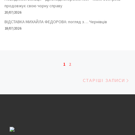
продовжує свою чорну справу
20/07/2026
ВІДСТАВКА МИХАЙЛА ФЕДОРОВА: погляд з… Чернівців
18/07/2026
Навігація записів
1
2
Ст
СТАРІШІ ЗАПИСИ