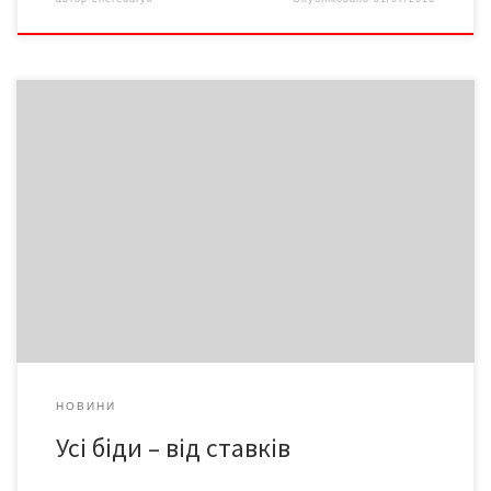
Більше двохсот мешканців Боянів Новоселицького району
вийшли на автотрасу, щоби заблокувати рух по ній: таким
чином вони намагаються домогтися від районного та
обласного керівництва наведення порідку зі ставками в
Топорівцях і Магалі.
НОВИНИ
Усі біди – від ставків