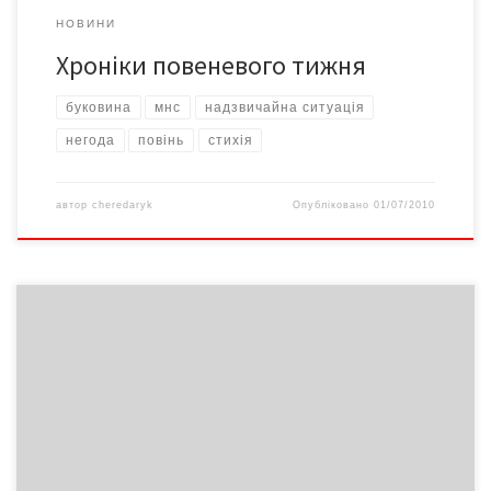
НОВИНИ
Хроніки повеневого тижня
буковина
мнс
надзвичайна ситуація
негода
повінь
стихія
автор
cheredaryk
Опубліковано
01/07/2010
Фахівці облСЕС щодекадно проводять обстеження
оздоровчих закладів краю за дотриманням вимог санітарного
законодавства та контролю за організацією харчування дітей.
Від початку оздоровчої кампанії проведено 1 тис. 75
обстежень дитячих закладів оздоровлення та відпочинку, з
яких 986 обстежень в пришкільних таборах та 89 в