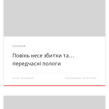
лежать вагітні жінки з Глибоцького, Герцаївського,
Сторожинецького та Новоселицького районів, які зазнали
найбільшого нападу стихії. За словами Олени АЛБОТИ,
заввідділенням патології, жінки поступили після сильних
стресів із […]
НОВИНИ
Повінь несе збитки та…
передчасні пологи
автор
cheredaryk
Опубліковано
01/07/2010
Усі небайдужі люди можуть переказати кошти постраждалим