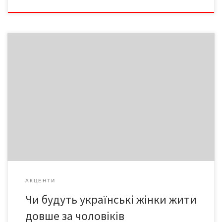
Усім відомо: коли владі доводиться йти на непопулярні кроки,
спершу така «новація» виникає у вигляді чуток або обмовок
чиновників. Високі урядовці дружно заперечують ймовірність
такого розгортання подій, поки народ поступово звикає до
думки. А згодом вже й урядовці ніби погоджуються, що не
погано було б…
АКЦЕНТИ
Чи будуть українські жінки жити
довше за чоловіків