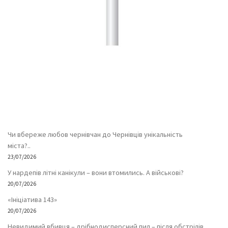
Чи вбереже любов чернівчан до Чернівців унікальність
міста?..
23/07/2026
У нардепів літні канікули – вони втомились. А військові?
20/07/2026
«Ініціатива 143»
20/07/2026
Невидимий вбивця – дрібнодисперсний пил – після обстрілів