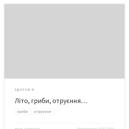
На жаль, цей небезпечний ланцюжок дуже характерний для
Буковини, адже споживання дикорослих грибів є традиційним
елементом харчування. Отруєння грибами в різні роки
реєструвалися в різних районах області і в самих Чернівцях.
Траплялися й летальні випадки. Збираючись поласувати
щедрими дарунками літа, спершу вирішіть, чи готові ви до
зустрічі з ними.
ЗДОРОВ'Я
Літо, гриби, отруєння…
гриби
отруєння
автор
cheredaryk
Опубліковано
01/07/2010