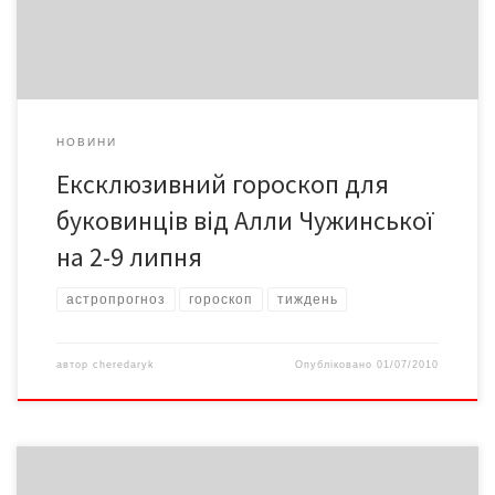
6-7-го можна непогано заробити […]
НОВИНИ
Ексклюзивний гороскоп для
буковинців від Алли Чужинської
на 2-9 липня
астропрогноз
гороскоп
тиждень
автор
cheredaryk
Опубліковано
01/07/2010