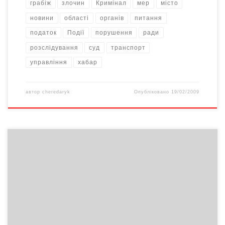
грабіж
злочин
Кримінал
мер
місто
новини
області
органів
питання
податок
Події
порушення
ради
розслідування
суд
транспорт
управління
хабар
автор
cheredaryk
Опубліковано
19/02/2009
Сьогодні о 14 годині 28 хвилин на пульт Відділу державної
охорони при УМВС надійшов сигнал «Тривога» з відділення № 1
банку «Фортуна» розташованого в центральній частині міста
на Театральній площі, 6