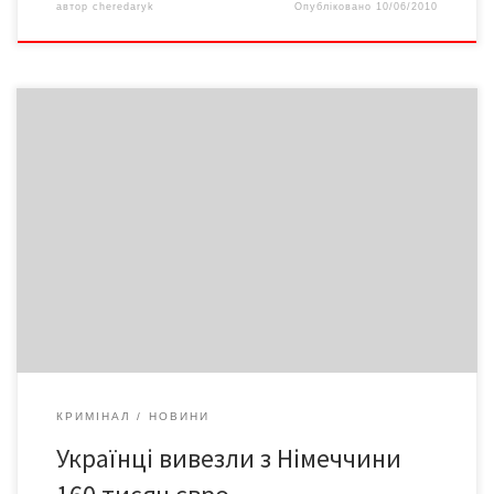
автор
cheredaryk
Опубліковано
10/06/2010
Українців, які переправили з Німеччини 160 тис євро на
батьківщину, засудили до 6-ти років ув'язнення. Глава банди,
радіомеханик, збирав і встановлював зчитувачі даних у
банкоматах. Завдяки фальшивій клавіатурі одержували пін-код
клієнта і знімали готівку. Система була настільки досконалою,
що викликала захоплення німецьких суддів і техніків.
КРИМІНАЛ
НОВИНИ
Українці вивезли з Німеччини