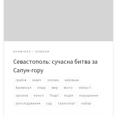
вимагали 450 тисяч доларів США хабара за прийняття 50 осіб
до й надання їм у постійне користування земельних ділянок
загальною площею п’ять гектарів
КРИМІНАЛ
НОВИНИ
Севастополь: сучасна битва за
Сапун-гору
грабіж
землі
злочин
керівник
Кримінал
лікар
мер
місто
області
органів
пенсії
Події
подія
порушення
розслідування
суд
транспорт
хабар