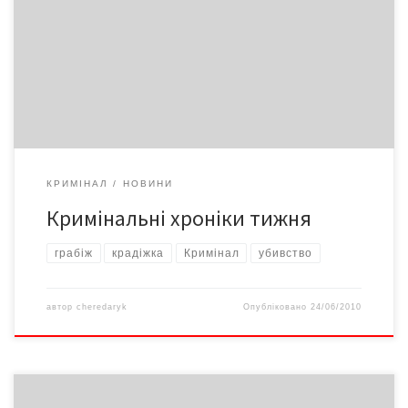
будинків установити його особу не допомогло. Труп
відправлений на судово-медичну експертизу. Поїзд йшов на
Ларгу Прийняте «на груди» зайве спиртне вартувало 19-
річному мешканцю Подвір’ївки на Кельменеччині… ноги.
Будучи напідпитку, хлопець приліг «відпочити» просто на […]
КРИМІНАЛ
НОВИНИ
Кримінальні хроніки тижня
грабіж
крадіжка
Кримінал
убивство
автор
cheredaryk
Опубліковано
24/06/2010