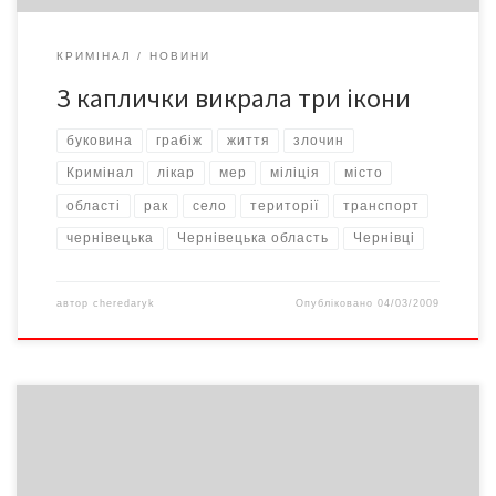
КРИМІНАЛ
НОВИНИ
З каплички викрала три ікони
буковина
грабіж
життя
злочин
Кримінал
лікар
мер
міліція
місто
області
рак
селo
території
транспорт
чернівецька
Чернівецька область
Чернівці
автор
cheredaryk
Опубліковано
04/03/2009
Голова та член правління житлово-будівельного кооперативу