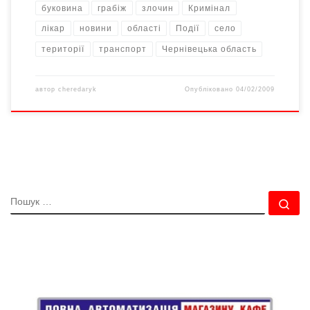
буковина
грабіж
злочин
Кримінал
лікар
новини
області
Події
селo
території
транспорт
Чернівецька область
автор
cheredaryk
Опубліковано
04/02/2009
ПОШУК
По