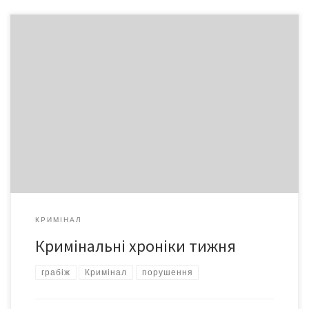
Дитина на велосипеді 11-річний хлопчик з Красноїльська став
жертвою наїзду 35-річного власника «Хонди», що не впорався
з кермуванням. Дитина померла на місці. Сам водій
госпіталізований з травмами, щодо нього ведеться слідство.
Політ «з гнізда» В одній з квартир на п’ятому поверсі будинку
№7 на вул. Ентузіастів обласного центру гуляла галаслива […]
КРИМІНАЛ
Кримінальні хроніки тижня
грабіж
Кримінал
порушення