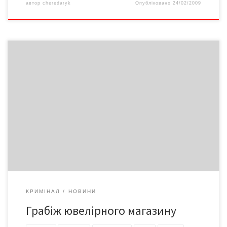
автор
cheredaryk
Опубліковано
24/02/2009
18 лютого до приватного ювелірного магазину зайшли двоє
невідомих. Побили продавця та викрали з прилавка ювелірні
вироби на загальну суму близько 400 тисяч гривень
КРИМІНАЛ
НОВИНИ
Грабіж ювелірного магазину