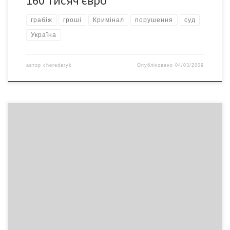
160 тисяч євро
грабіж
гроші
Кримінал
порушення
суд
Україна
автор
cheredaryk
Опубліковано
04/03/2009
З каплички, що по вулиці Хотинській міста Чернівці викрала
три ікони загальною вартістю 900 гривень. Вжитими заходами
по «гарячих слідах» співробітники ВДАІ УМВС за скоєне
затримали