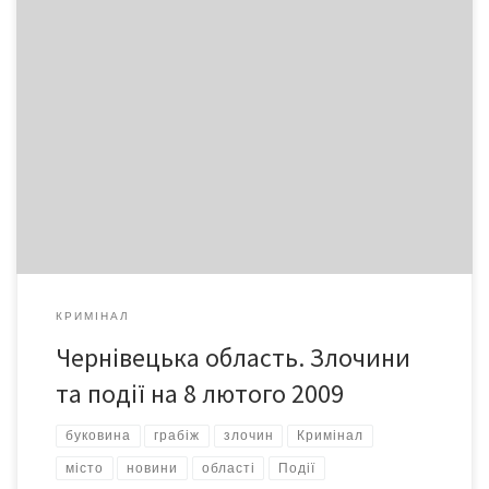
Впродовж минулої доби на території Чернівецької області
зареєстровано 13 злочинів. Зокрема, 1 розбійний напад, 1
грабіж, 5 крадіжок, 4 злочини пов’язані з незаконним обігом
наркотиків, 1 випадок підробки грошей. 10 злочинів
правоохоронці Буковини розкрили.
КРИМІНАЛ
Чернівецька область. Злочини
та події на 8 лютого 2009
буковина
грабіж
злочин
Кримінал
місто
новини
області
Події