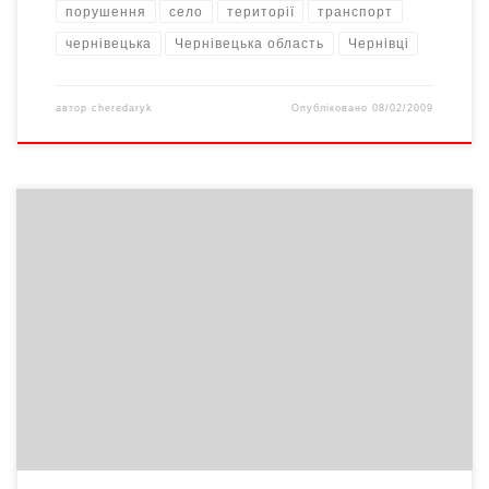
порушення
селo
території
транспорт
чернівецька
Чернівецька область
Чернівці
автор
cheredaryk
Опубліковано
08/02/2009
У 2008 році у кредитно-фінансовій системі викрито 6,5 тис.
злочинів, кожен другий з яких – у банківській сфері. Сума
збитків тут сягає 915 млн. грн.