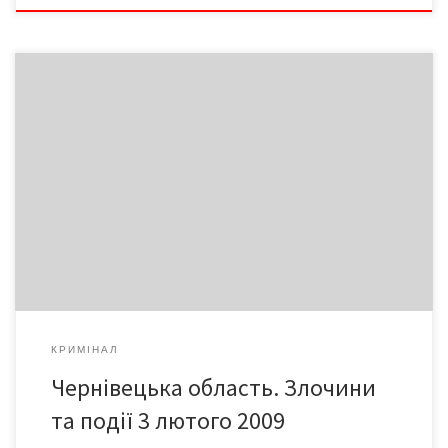
71-річний водій автомобіля «Москвич-412», виїжджаючи з
другорядної дороги на головну не надав перевагу у русі та
зіткнувся з «Мазда-626»
КРИМІНАЛ
Чернівецька область. Злочини
та події 3 лютого 2009