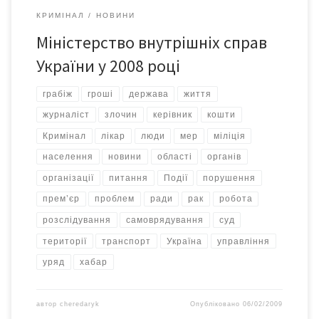
КРИМІНАЛ
НОВИНИ
Міністерство внутрішніх справ
України у 2008 році
грабіж
гроші
держава
життя
журналіст
злочин
керівник
кошти
Кримінал
лікар
люди
мер
міліція
населення
новини
області
органів
організації
питання
Події
порушення
прем’єр
проблем
ради
рак
робота
розслідування
самоврядування
суд
території
транспорт
Україна
управління
уряд
хабар
автор
cheredaryk
Опубліковано
06/02/2009