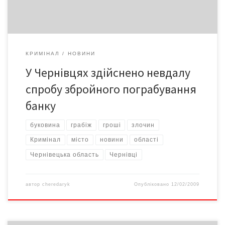
КРИМІНАЛ
НОВИНИ
У Чернівцях здійснено невдалу
спробу збройного пограбування
банку
буковина
грабіж
гроші
злочин
Кримінал
місто
новини
області
Чернівецька область
Чернівці
автор
cheredaryk
Опубліковано
12/02/2009