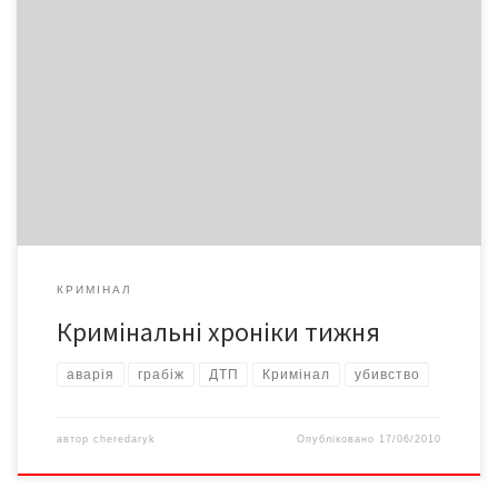
Залізні коні бунтуються 27-річний мотоцикліст з Приворок
загинув у Коровії на Глибоччині внаслідок зіткнення з
автомобілем «КамАЗ» 59-річного мешканця Тереблечого того
ж району. 38-річний мешканець Киселева Кіцманського району,
не впорався зі своїм мотоциклом і з’їхав у кювет. Без
свідомості, із закритою черепно-мозковою травмою чоловіка
госпіталізували в лікарні швидкої допомоги міста […]
КРИМІНАЛ
Кримінальні хроніки тижня
аварія
грабіж
ДТП
Кримінал
убивство
автор
cheredaryk
Опубліковано
17/06/2010