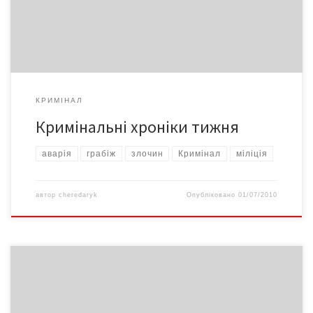
Кулішівці затримали 20-річного місцевого жителя, який у стані
алкогольного сп’яніння вдерся до помешкання […]
КРИМІНАЛ
Кримінальні хроніки тижня
аварія
грабіж
злочин
Кримінал
міліція
автор
cheredaryk
Опубліковано
01/07/2010
Мертве тіло в Садгорі З річки Мошків у районі вул.Красіна
підняте тіло невідомого. Опитування мешканців прилеглих