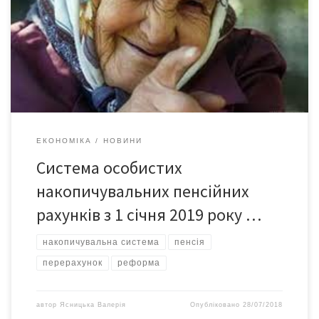
ухвалений закон про накопичувальні пенсії. Причина – Рада так
і не ухвалила до канікул два закони, що визначають, хто,
скільки і куди буде відраховувати грошей на ці рахунки, хто
буде ними розпоряджатися і контролювати. Думка […]
ЕКОНОМІКА
НОВИНИ
Система особистих
накопичувальних пенсійних
рахунків з 1 січня 2019 року …
накопичувальна система
пенсія
перерахунок
реформа
автор
Ясницька Валерія
Опубліковано
28/07/2018