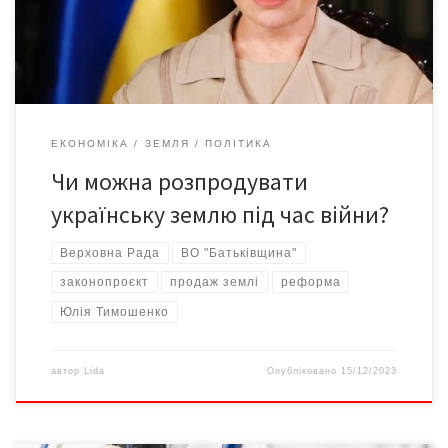
впровадження другого етапу закону про розпродаж землі,
яким дозволяється продавати сільськогосподарську землю
юридичним особам, […]
ЕКОНОМІКА
ЗЕМЛЯ
ПОЛІТИКА
Чи можна розпродувати
українську землю під час війни?
Верховна Рада
ВО "Батьківщина"
законопроєкт
продаж землі
реформа
Юлія Тимошенко
автор
Lida
Опубліковано
15/12/2023