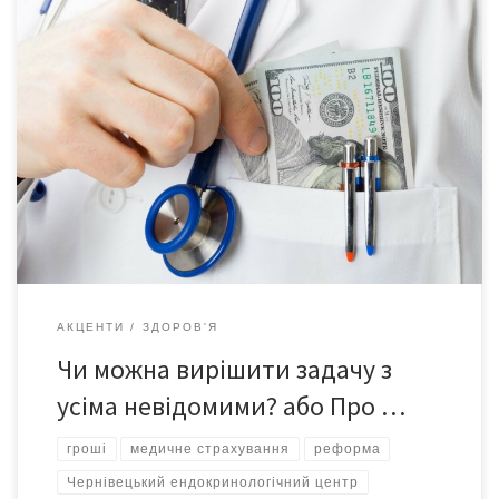
У цьому вкотре переконалася під час зборів трудового
колективу обласної комунальної установи «Чернівецький
обласний ендокринологічний центр» – колективу, який завжди
відзначався згуртованістю, тому вже кілька разів відбив атаки-
зазіхання на свої приміщення. Нині йшлося про реорганізацію
закладу шляхом перетворення на обласне комунальне
некомерційне підприємство «Чернівецький обласний
ендокринологічний центр». Принаймні так […]
АКЦЕНТИ
ЗДОРОВ'Я
Чи можна вирішити задачу з
усіма невідомими? або Про …
гроші
медичне страхування
реформа
Чернівецький ендокринологічний центр