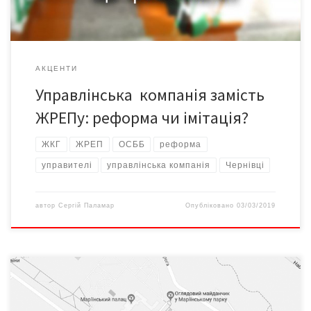
АКЦЕНТИ
Управлінська компанія замість
ЖРЕПу: реформа чи імітація?
ЖКГ
ЖРЕП
ОСББ
реформа
управителі
управлінська компанія
Чернівці
автор
Сергій Паламар
Опубліковано
03/03/2019