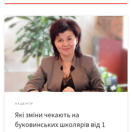
На всі запитання читачів, як і про все, що стосується нової
української школи, – з перших вуст від Оксани ПАЛІЙЧУК,
директорки департаменту освіти ОДА: – Головним
нововведенням освітньої реформи є перехід до 12-річної
школи. Ключові зміни для учнів стосуються підходів до
навчання та змісту освіти. Замість запам’ятовування фактів та
визначень […]
АКЦЕНТИ
Які зміни чекають на
буковинських школярів від 1