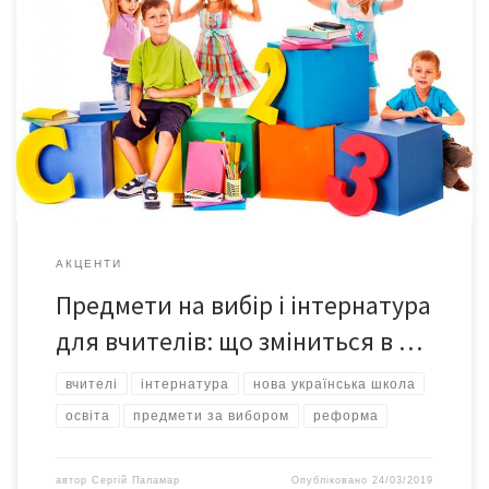
Уряд схвалив законопроект про “Загальну середню освіту”
Індивідуальне навчання, предмети на вибір три варіанти
навчання для нацменшин. Кабінет міністрів нещодавно схвалив
і передав до Верховної Ради законопроект Міністерства
освіти і науки. Предмети на вибір і оцінки за знання, отримані
поза школою Діти зможуть пропускати уроки і отримувати по
предмету […]
АКЦЕНТИ
Предмети на вибір і інтернатура
для вчителів: що зміниться в …
вчителі
інтернатура
нова українська школа
освіта
предмети за вибором
реформа
автор
Сергій Паламар
Опубліковано
24/03/2019