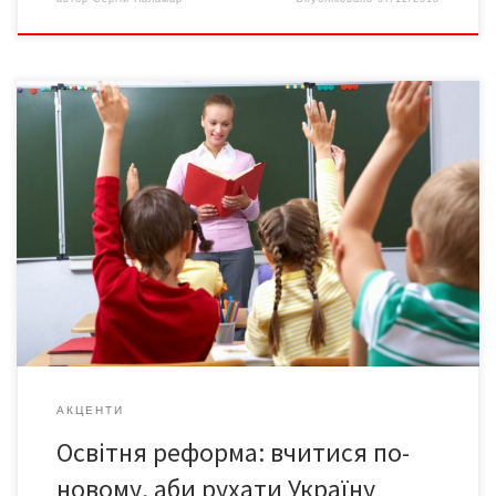
Якість освіти в державі безпосередньо впливає на
успішність її економіки. Судячи з сьогоднішніх українських
реалій, можна відзначити великі проблеми у цій сфері. Це
добре знають батьки школярів, спостерігаючи за даремним
зубрінням дітьми інформації, яку за секунду можна знайти в
Інтернеті. Це добре знають випускники вітчизняних вишів, які
зі […]
АКЦЕНТИ
Освітня реформа: вчитися по-
новому, аби рухати Україну