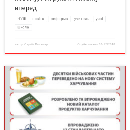
вперед
НУШ
освіта
реформа
учитель
учні
школа
автор
Сергій Паламар
Опубліковано
04/12/2018
Реформування ЗСУ не тільки стало одним з найбільших
здобутків нинішньої влади, а й фактично врятувало Україну як
державу Багатьом відома ситуація: автомобіль, який роками
стояв у гаражі без діла, різко знадобився родині. Та
виявилося, що акумулятор розряджений, колеса спущені,
кузов прогнив, гальма не працюють. Тобто про те, що
транспортний […]