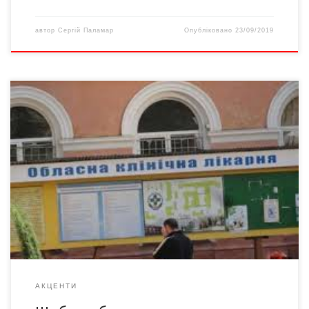
автор
Сергій Паламар
Опубліковано
23/09/2019
Про перехід до приватних рук соляних шахт обласної лікарні
повідомив редакції їхній фундатор Валерій ІВАНОВ, який 34
роки тому створив цей лікувальний комплекс власним коштом,
врятувавши цим життя власної дружини, а ще життя багатьох
інших буковинців – дорослих і дітей. Утім, з державного у
приватне за останні 28 років […]
АКЦЕНТИ