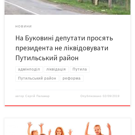
НОВИНИ
На Буковині депутати просять
президента не ліквідовувати
Путильський район
адмінподіл
ліквідація
Путила
Путильський район
реформа
автор
Сергій Паламар
Опубліковано
02/09/2019