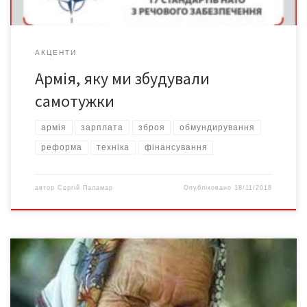
АКЦЕНТИ
Армія, яку ми збудували
самотужки
армія
зарплата
зброя
обмундирування
реформа
техніка
фінансування
автор
Сергій Паламар
Опубліковано
18/11/2018
Система особистих накопичувальних пенсійних рахунків з 1
січня 2019 року може не стартувати – незважаючи на