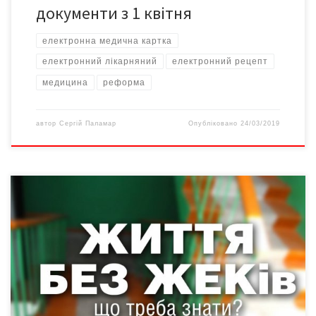
документи з 1 квітня
електронна медична картка
електронний лікарняний
електронний рецепт
медицина
реформа
автор
Сергій Паламар
Опубліковано
24/03/2019
Історія створення нових форм управління багатоквартирними
будинками замість ЖРЕПів радянської пори цілком вкладається
у відомий, практично класичний, вислів «Хотіли як краще, а
вийшло як завжди». Це засвідчують і численні звернення до
редакції жителів різних будинків і вулиць: одні телефонують,
інші приносять власні розрахунки… Тому, забігаючи наперед,
можна озвучити висновок: у […]