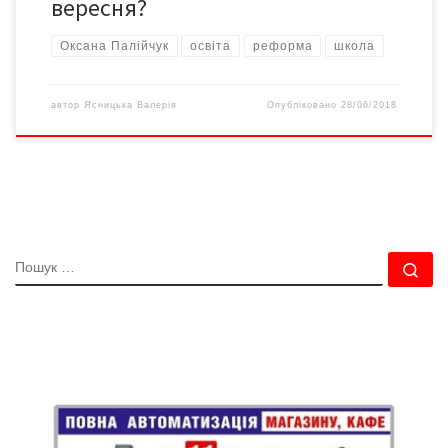
вересня?
Оксана Палійчук
освіта
реформа
школа
автор
Ясницька Валерія
Опубліковано
28/06/2018
ПОШУК
По