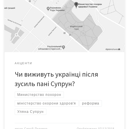
Дурний знак? З карти Google Maps зникло Міністерство
охорони здоров’я. Натомість за адресою вул. Грушевського, 7
у Києві з’явилося «Министерство похорон здоровья Украины»
(додаємо скніншот з Google Maps). До вечора понеділка, 3
грудня, цю назву так і не прибрали, тож на карті Києва можна
знайти «Министерство похорон», більше того, Google […]
АКЦЕНТИ
Чи виживуть українці після
зусиль пані Супрун?
Министерство похорон
міністерство охорони здоров'я
реформа
Уляна Супрун
автор
Сергій Паламар
Опубліковано
07/12/2018