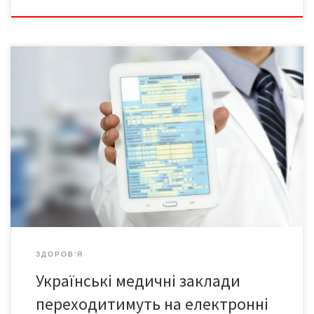
Українські медичні заклади переходитимуть на електронні
документи з 1 квітня. Про це розказала виконувачка
обов’язків міністра охорони здоров’я Уляна Супрун в інтерв’ю
Радіо Свобода. За її словами, вже з 1 квітня ліки за програмою
«Доступні ліки» можна буде отримати лише за електронним
рецептом. «Із 1 квітня рецепти будуть електронні, коли йдете
[…]
ЗДОРОВ'Я
Українські медичні заклади
переходитимуть на електронні