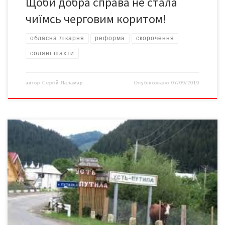
Щоби добра справа не стала
чиїмсь черговим коритом!
обласна лікарня
реформа
скорочення
соляні шахти
автор
Сергій Паламар
Опубліковано
07/09/2019
Депутати Путильської районної ради Чернівецької області
звернулися до президента Володимира Зеленського із
проханням про збереження Путильського району як окремої
адміністративної одиниці. Про це на своїй Facebook-сторінці
повідомив депутат райради Андрій Дутчак. «Виходячи з
маршрутної карти, закладеної в Концепції розвитку гірських
територій українських Карпат, затвердженої
розпорядженням Кабінету Міністрів України 03.04.2019 №232-
р, […]