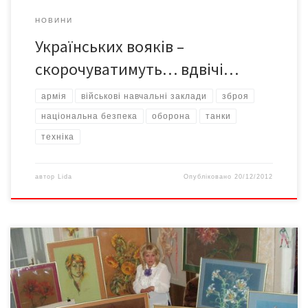
НОВИНИ
Українських вояків –
скорочуватимуть… вдвічі…
армія
військові навчальні заклади
зброя
національна безпека
оборона
танки
техніка
автор
Lida
Опубліковано
20/12/2012
У художника-графіка Світлани Шевченко справжній дар: вона
вміє розмовляти щиро, глибоко, промовисто. А коли слова
виявляються безсилими, щоби передати стан душі, береться