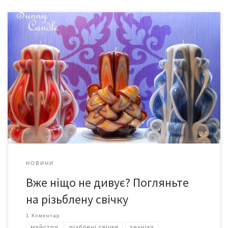
Спектр використання декоративних свічок значно
розширюється: якщо ще років 10-15 тому свічка була
атрибутом оселі, в якій енергетики вимкнули світло, то нині на
кожному розі продають великий вибір свічок різної форми,
аромату, кольору, з прикрасами від блискучих камінців до
різнобарвних стрічок, на різноманітних свічниках і підставках.
Чудернацька форма та яскраві […]
НОВИНИ
Вже ніщо не дивує? Погляньте
на різьблену свічку
1 Коментар
майстри
різблені свічки
техніка