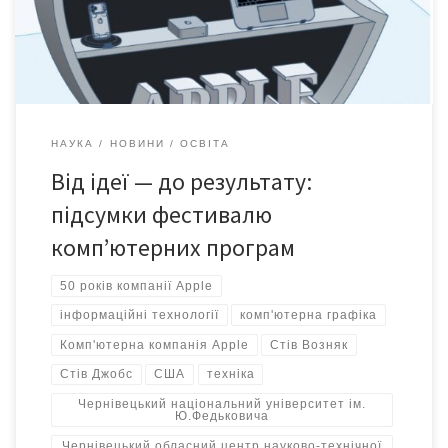
розробників… Сьогодні ж — час підбити підсумки і побачити, у
що перетворилися ідеї […]
НАУКА
НОВИНИ
ОСВІТА
Від ідеї — до результату:
підсумки фестивалю
комп’ютерних програм
50 років компанії Apple
інформаційні технології
комп'ютерна графіка
Комп'ютерна компанія Apple
Стів Возняк
Стів Джобс
США
техніка
Чернівецький національний університет ім.
Ю.Федьковича
Чернівецький обласний центр науково-технічної