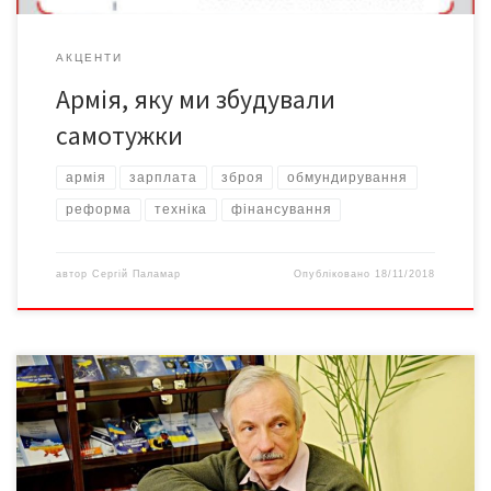
АКЦЕНТИ
Армія, яку ми збудували
самотужки
армія
зарплата
зброя
обмундирування
реформа
техніка
фінансування
автор
Сергій Паламар
Опубліковано
18/11/2018
Ігор ДЕМЕНЧУК вважає себе найперше людиною гір. А це
означає, що він ніколи й нікого не кине напризволяще. Друзі
стверджують, що Ігор намагається усіх підтримати і