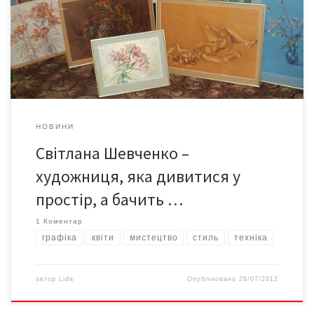
за пастель і… втілює нові смисли та значення. Її графіка
вичерпна, довершена, досконала. Виставка Світлани
Шевченко нині експонується у центрі культури «Вернісаж». 45
презентованих графічних робіт сповнених енергією […]
НОВИНИ
Світлана Шевченко –
художниця, яка дивитися у
простір, а бачить …
1 Коментар
графіка
квіти
мистецтво
стиль
техніка
автор
Lida
Опубліковано
26/07/2012