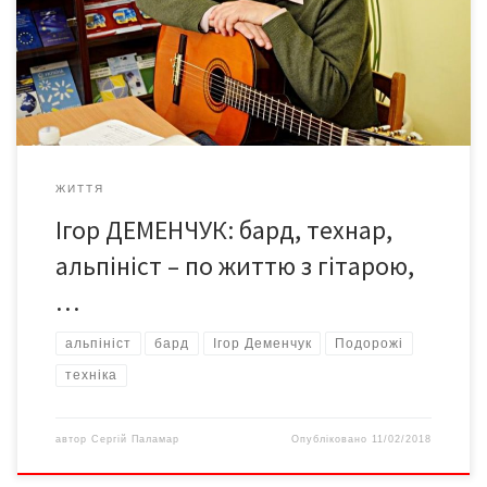
допомогти, зазвичай суттєво ускладнюючи цим собі життя. І
люди якось одразу відчувають це в ньому: такий не залишить у
біді, не […]
ЖИТТЯ
Ігор ДЕМЕНЧУК: бард, технар,
альпініст – по життю з гітарою,
…
альпініст
бард
Ігор Деменчук
Подорожі
техніка
автор
Сергій Паламар
Опубліковано
11/02/2018