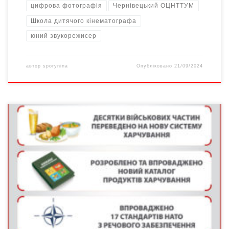
цифрова фотографія
Чернівецький ОЦНТТУМ
Школа дитячого кінематографа
юний звукорежисер
автор
sporynina
Опубліковано
21/09/2024
Реформування ЗСУ не тільки стало одним з найбільших
здобутків нинішньої влади, а й фактично врятувало Україну як
державу Багатьом відома ситуація: автомобіль, який роками
стояв у гаражі без діла, різко знадобився родині. Та
виявилося, що акумулятор розряджений, колеса спущені,
кузов прогнив, гальма не працюють. Тобто про те, що
транспортний […]