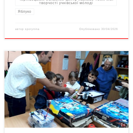
творчості учнівської молоді
Яблуко
автор
sporynina
Опубліковано
30/04/2026
16 вересня 2024-го у Чернівецькому обласному центрі
науково-технічної творчості учнівської молоді відбувся
урочистий захід: відкриття навчального року. “Сьогодні ми не
просто відкриваємо двері нашого центру, ми відчиняємо цілий
світ можливостей, де кожен з вас може стати винахідником,
конструктором, програмістом, інженером, дизайнером,
режисером, оператором, журналістом. Рік обіцяє бути
цікавим і наповненим відкриттями”, – до […]