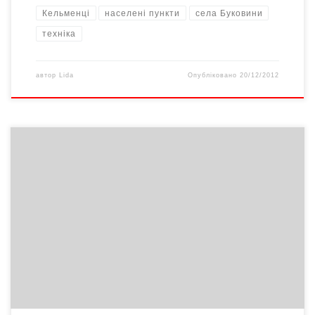
Кельменці
населені пункти
села Буковини
техніка
автор
Lida
Опубліковано
20/12/2012
До 2017 року українська армія скоротиться вдвічі, –
посилається УНІАН на заяву заступника начальника Головного
управління особового складу Генерального штабу Ігор
Ніколаєнко. – Зараз чисельність збройних сил становить 193
тисяч осіб. До 2017 року планується зменшити її до 100 тис., –
пояснив Ніколаєнко. Як відзначає видання «Комерсант-
Україна», скорочення чисельності армії […]