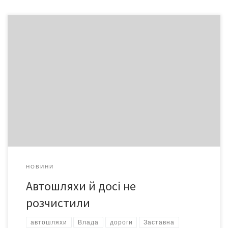
На Буковині все ще триває боротьба з наслідками негоди.
Новий удар стихії 15-16 грудня відрізав від сполучення 87
населених пунктів у Заставнівському, Хотинському,
Глибоцькому, Герцаївському, Новоселицькому, Сокирянському
та Кельменецькому районах. Рух на цих автошляхах частково
відновлений та повністю впоратися зі стихією й досі не
вдалося. Зокрема, рятувальники з доріг відбуксирували […]
НОВИНИ
Автошляхи й досі не
розчистили
автошляхи
Влада
дороги
Заставна