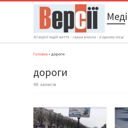
Перейти до вмісту
Меді
Усі версії подій життя – і ваша власна – в одному місці
Головна
»
дороги
дороги
46 записів
Наприкінці осені 2019-го автор цих
Депа
рядків приїхав до Чернівців після
дого
тривалої відсутності й навідався до
прої