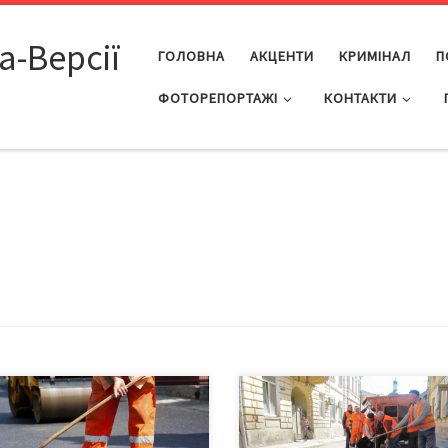
а-Версії
ГОЛОВНА
АКЦЕНТИ
КРИМІНАЛ
П
ФОТОРЕПОРТАЖІ
КОНТАКТИ
ртамент ЖКГ міськради уклав
Кращого слова за костоломню
вори на поточний ремонт
щоби описати наші чернівецькі
жджих частин п’яти
тротуари та дороги, не знайде