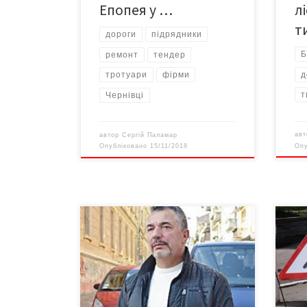
Епопея у …
л
т
дороги
підрядники
Б
ремонт
тендер
д
тротуари
фірми
т
Чернівці
ав
автор
Сергій Паламар
Оп
Опубліковано
15/11/2018
Сьогодні новини нагадують
Черв
повідомлення з театру воєнних дій:
вули
цифри втрат у ДТП навіть більші,
розп
ніж у повідомленнях з колишньої
дорі
АТО – нинішньої ООС. Зіткнення
валя
подвійні, потрійні, масові, наїзди на
укла