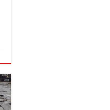
кості
37-
bal
8,