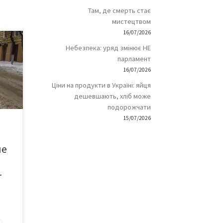
Там, де смерть стає
мистецтвом
16/07/2026
во-
Небезпека: уряд змінює НЕ
парламент
ого
16/07/2026
н не
Ціни на продукти в Україні: яйця
осто
дешевшають, хліб може
подорожчати
ицію
15/07/2026
ання
ня
не
Г