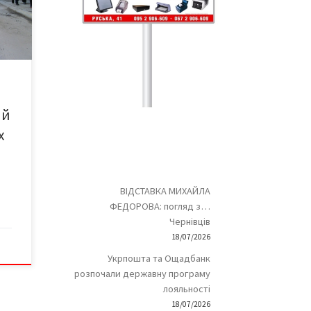
а
на
ах.
т,
ом
ий
х
ВІДСТАВКА МИХАЙЛА
ФЕДОРОВА: погляд з…
Чернівців
18/07/2026
Укрпошта та Ощадбанк
розпочали державну програму
лояльності
18/07/2026