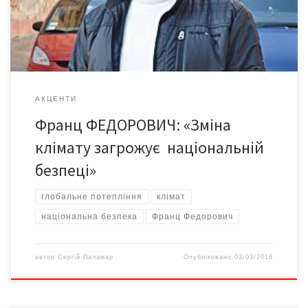
клімату. «А днями зателефонували друзі з Риму, – розповів
наш експерт з політичних […]
АКЦЕНТИ
Франц ФЕДОРОВИЧ: «Зміна
клімату загрожує національній
безпеці»
глобальне потепління
клімат
національна безпека
Франц Федорович
автор
Сергій Паламар
Опубліковано
03/03/2018