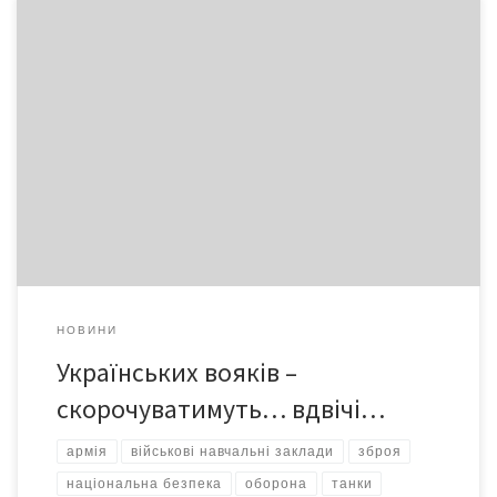
До 2017 року українська армія скоротиться вдвічі, –
посилається УНІАН на заяву заступника начальника Головного
управління особового складу Генерального штабу Ігор
Ніколаєнко. – Зараз чисельність збройних сил становить 193
тисяч осіб. До 2017 року планується зменшити її до 100 тис., –
пояснив Ніколаєнко. Як відзначає видання «Комерсант-
Україна», скорочення чисельності армії […]
НОВИНИ
Українських вояків –
скорочуватимуть… вдвічі…
армія
військові навчальні заклади
зброя
національна безпека
оборона
танки