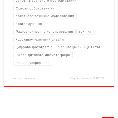
основи візуального програмування
Основи робототехніки
початкове технічне моделювання
програмування
Радіоелектронне конструювання
техніка
художньо-технічний дизайн
цифрова фотографія
Чернівецький ОЦНТТУМ
Школа дитячого кінематографа
юний звукорежисер
автор
sporynina
Опубліковано
21/09/2024