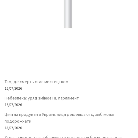
Там, де смерть стає мистецтвом
16/07/2026
Небезпека: уряд змінює НЕ парламент
16/07/2026
Ціни на продукти в Україні: яйця дешевшають, хліб може
подорожчати
15/07/2026
Хтось намагається заблокувати постачання боєприпасів для