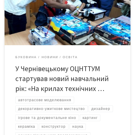
просто відкриваємо двері нашого центру, ми відчиняємо цілий
світ можливостей, де кожен з вас може стати винахідником,
конструктором, програмістом, інженером, дизайнером,
режисером, оператором, журналістом. Рік обіцяє бути
цікавим і наповненим відкриттями”, – до […]
БУКОВИНА
НОВИНИ
ОСВІТА
У Чернівецькому ОЦНТТУМ
стартував новий навчальний
рік: «На крилах технічних …
автотрасове моделювання
декоративно-ужиткове мистецтво
дизайнер
ігрове та документальне кіно
картинг
кераміка
конструктор
наука