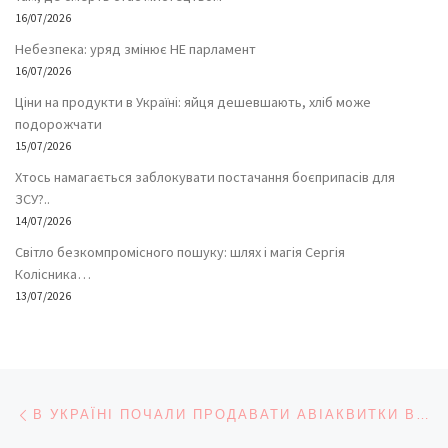
16/07/2026
Небезпека: уряд змінює НЕ парламент
16/07/2026
Ціни на продукти в Україні: яйця дешевшають, хліб може
подорожчати
15/07/2026
Хтось намагається заблокувати постачання боєприпасів для
ЗСУ?..
14/07/2026
Світло безкомпромісного пошуку: шлях і магія Сергія
Колісника…
13/07/2026
Навігація записів
Попередній запис
В УКРАЇНІ ПОЧАЛИ ПРОДАВАТИ АВІАКВИТКИ В ЄВРОПУ ПО 400 ГРИВЕНЬ