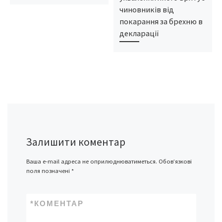
чиновників від
покарання за брехню в
декларації
Залишити коментар
Ваша e-mail адреса не оприлюднюватиметься.
Обов’язкові
поля позначені
*
*
КОМЕНТАР