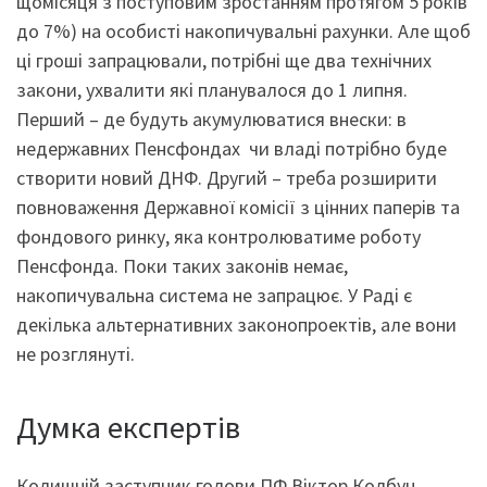
щомісяця з поступовим зростанням протягом 5 років
до 7%) на особисті накопичувальні рахунки. Але щоб
ці гроші запрацювали, потрібні ще два технічних
закони, ухвалити які планувалося до 1 липня.
Перший – де будуть акумулюватися внески: в
недержавних Пенсфондах чи владі потрібно буде
створити новий ДНФ. Другий – треба розширити
повноваження Державної комісії з цінних паперів та
фондового ринку, яка контролюватиме роботу
Пенсфонда. Поки таких законів немає,
накопичувальна система не запрацює. У Раді є
декілька альтернативних законопроектів, але вони
не розглянуті.
Думка експертів
Колишній заступник голови ПФ Віктор Колбун