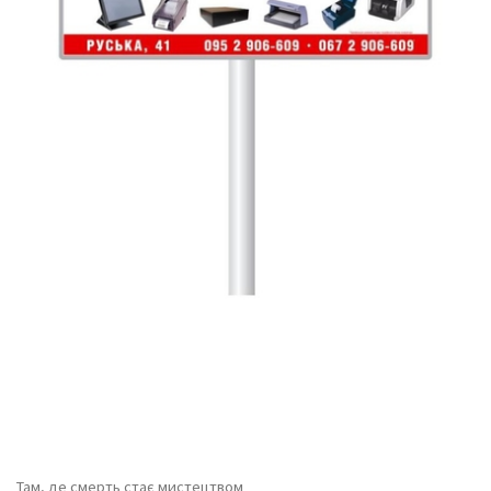
Там, де смерть стає мистецтвом