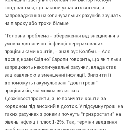
сподівається, що закони ухвалять восени, а
запровадження накопичувальних рахунків зрушать
на півроку або трохи більше.
“Головна проблема – збереження від знецінення в
умовах двозначної інфляції перерахованих
працівниками коштів, – аналізує Колбун. – Але
досвід країн Східної Європи говорить, що як тільки
запрацюють накопичувальні рахунки, влада стає
зацікавленою в зменшенні інфляції. Знизити її
допоможуть і акумульовані “довгі гроші”
працівників, які можна вкласти в
Держінвестпроекти, а не позичати кошти за
кордоном під високий відсоток. У підсумку гроші на
таких рахунках з роками почнуть “призростати” на
рівень інфляції плюс 1-2%. Так, терміни введення
особистих накопичувальних рахунків можуть