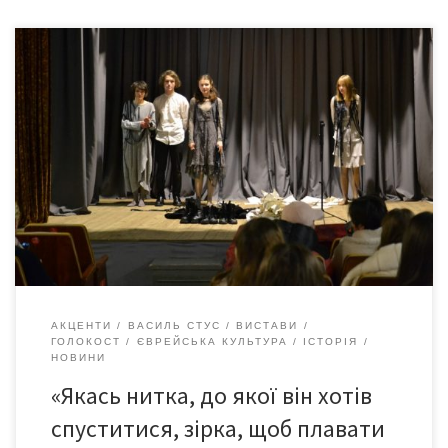
Від порогу до порогу Пауль Целан Кажи й ти, кажи останнім,
висловлюйся. Кажи — проте ні не різниться від так. Надай
мовленому ще й смислу, дай йому тінь. Дай йому вдосталь тіні,
дай йому стільки, щоб вистачило на тебе, розподіленого,
білого між ніччю і днем і ніччю. Поглянь навколо: бачиш, […]
АКЦЕНТИ
ВАСИЛЬ СТУС
ВИСТАВИ
ГОЛОКОСТ
ЄВРЕЙСЬКА КУЛЬТУРА
ІСТОРІЯ
НОВИНИ
«Якась нитка, до якої він хотів
спуститися, зірка, щоб плавати