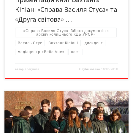
Кіпіані «Справа Василя Стуса» та
«Друга світова» …
«Справа Василя Стуса. Збірка документів з
архіву колишнього КДБ УРСР»
Василь Стус
Вахтанг Кіпіані
дисидент
медіацентр «Belle Vue»
поет
автор
sporynina
Опубліковано
18/06/2019
Чернівчани продовжують на Євромайдані виборювати своє
право на гідність, свободу та жити у вільній, незалежній та