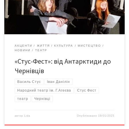
української нації, ідентифікують та об’єднують «усі Стусо-
суголосні проєкти в Україні і за кордоном». Організатори
стверджують, що […]
АКЦЕНТИ
ЖИТТЯ
КУЛЬТУРА
МИСТЕЦТВО
НОВИНИ
ТЕАТР
«Стус-Фест»: від Антарктиди до
Чернівців
Василь Стус
Іван Данілін
Народний театр ім. Г.Агеєва
Стус Фест
театр
Чернівці
автор
Lida
Опубліковано
19/01/2025