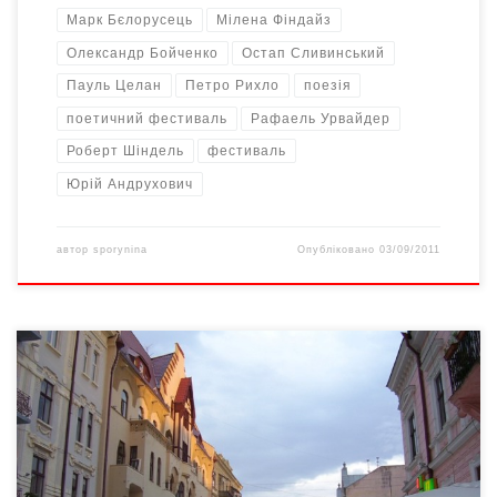
Марк Бєлорусець
Мілена Фіндайз
Олександр Бойченко
Остап Сливинський
Пауль Целан
Петро Рихло
поезія
поетичний фестиваль
Рафаель Урвайдер
Роберт Шіндель
фестиваль
Юрій Андрухович
автор
sporynina
Опубліковано
03/09/2011
Досить помітно пройшов у Чернівцях перший міжнародний
поетичний фестиваль "MERIDIAN CZERNOWITZ". Численні
культурно-мистецькі заходи різноманітного плану, характеру,
естетики три дні відбувалися на відкритих майданчиків просто
неба, в академічних залах університету, музеїв, нічних клубах,