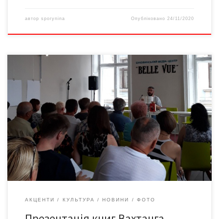
автор
sporynina
Опубліковано
24/11/2020
17 червня у Чернівцях у медіацентрі Belle Vue редактор
видання «Історична правда», ведучий програми «Історична
правда» на телеканалі ZIK /від червня 2019 не працює у ZIK/,
викладач магістерської програми з журналістики Українського
католицького університету у Львові та кафедри «PR» у
Національному університеті «Києво-Могилянська академія»,
засновник Музею-архіву преси Вахтанг Кіпіані презентував
[…]
АКЦЕНТИ
КУЛЬТУРА
НОВИНИ
ФОТО
Презентація книг Вахтанга