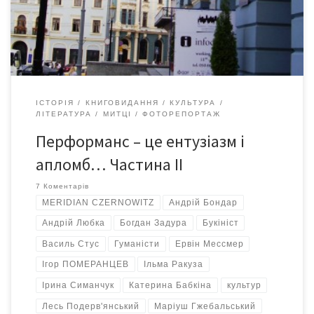
проекти на будь-який смак...
ІСТОРІЯ
КНИГОВИДАННЯ
КУЛЬТУРА
ЛІТЕРАТУРА
МИТЦІ
ФОТОРЕПОРТАЖ
Перформанс – це ентузіазм і
апломб… Частина ІІ
7 Коментарів
MERIDIAN CZERNOWITZ
Андрій Бондар
Андрій Любка
Богдан Задура
Букініст
Василь Стус
Гуманісти
Ервін Мессмер
Ігор ПОМЕРАНЦЕВ
Ільма Ракуза
Ірина Симанчук
Катерина Бабкіна
культур
Лесь Подерв'янський
Маріуш Гжебальський