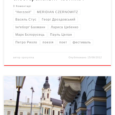
3 Коментарі
“Herzzeit”
MERIDIAN CZERNOWITZ
Василь Стус
Георг Дроздовський
Інґеборґ Бахманн
Лариса Цибенко
Марк Бєлорусець
Пауль Целан
Петро Рихло
поезія
поет
фестиваль
автор
sporynina
Опубліковано
15/09/2012
Меридіан поетичного фестивалю "MERIDIAN CZERNOWITZ"
перетинають передбачувані і несподівані тенденції,
традиційні і авантюристичні символи, формати, фактури,