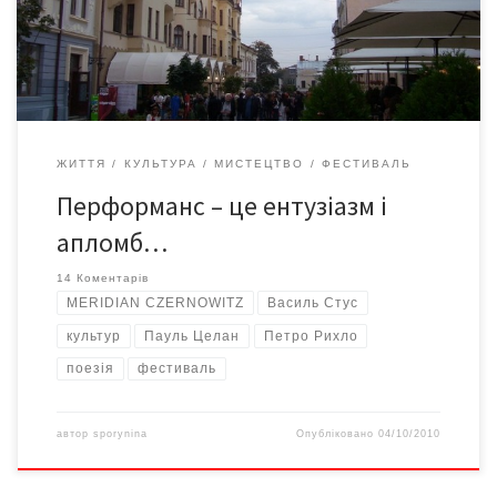
вулицях міста. У будь-якому випадку перформанс – це
ентузіазм і апломб. Це стосується перформансів і поетичного
фестивалю "MERIDIAN CZERNOWITZ".
ЖИТТЯ
КУЛЬТУРА
МИСТЕЦТВО
ФЕСТИВАЛЬ
Перформанс – це ентузіазм і
апломб…
14 Коментарів
MERIDIAN CZERNOWITZ
Василь Стус
культур
Пауль Целан
Петро Рихло
поезія
фестиваль
автор
sporynina
Опубліковано
04/10/2010