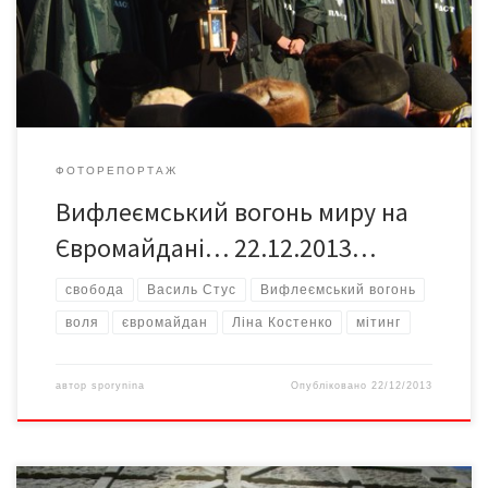
демократичній державі.
ФОТОРЕПОРТАЖ
Вифлеємський вогонь миру на
Євромайдані… 22.12.2013…
cвобода
Василь Стус
Вифлеємський вогонь
воля
євромайдан
Ліна Костенко
мітинг
автор
sporynina
Опубліковано
22/12/2013