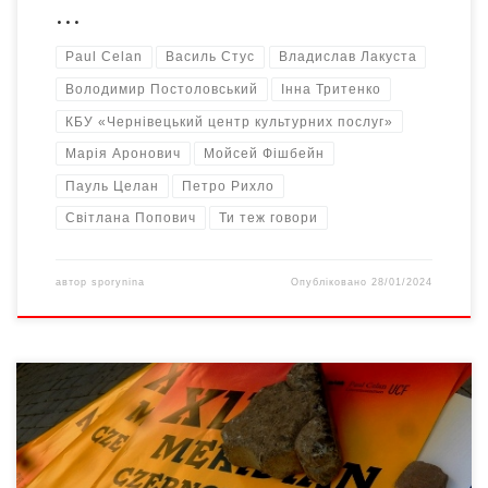
…
Paul Celan
Василь Стус
Владислав Лакуста
Володимир Постоловський
Інна Тритенко
КБУ «Чернівецький центр культурних послуг»
Марія Аронович
Мойсей Фішбейн
Пауль Целан
Петро Рихло
Світлана Попович
Ти теж говори
автор
sporynina
Опубліковано
28/01/2024
ХІІ міжнародний поетичний фестиваль Meridian Czernowitz від
3 до 5 вересня 2021-го у Чернівцях проводив поетичні
читання, публічні дискусії, презентації книжок, автограф-сесії,