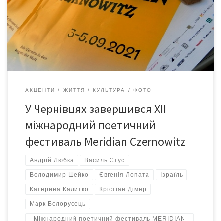
музичні та театральні заходи, показ фільмів, перформанси.
«Україна очима світу» – фокусна тема цьогорічного
фестивалю. Фестиваль відбувається за підтримки
Українського культурного фонду та інших партнерів. Більше
про перший […]
АКЦЕНТИ
ЖИТТЯ
КУЛЬТУРА
ФОТО
У Чернівцях завершився ХІІ
міжнародний поетичний
фестиваль Meridian Czernowitz
Андрій Любка
Василь Стус
Володимир Шейко
Євгенія Лопата
Ізраїль
Катерина Калитко
Крістіан Дімер
Марк Бєлорусець
Міжнародний поетичний фестиваль MERIDIAN