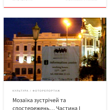
ІІІ Міжнародний поетичний фестиваль «MERIDIAN CZERNOWITZ»
завершився. І вже почалася підготовка до наступного
фестивалю …І він теж буде мати прихильників, критиків,
перспективу і продовження…
КУЛЬТУРА
ФОТОРЕПОРТАЖ
Мозаїка зустрічей та
спостережень… Частина І