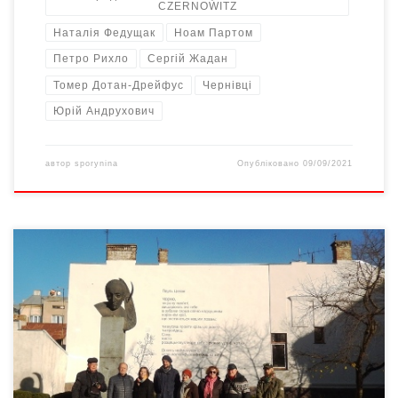
CZERNOWITZ
Наталія Федущак
Ноам Партом
Петро Рихло
Сергій Жадан
Томер Дотан-Дрейфус
Чернівці
Юрій Андрухович
автор
sporynina
Опубліковано
09/09/2021
100 років тому у Чернівцях народився Пауль
Целан, найвизначніший поет XX століття. Науковець, доктор
філології, перекладач Петро Рихло до ювелею поета
представив 10 томів перекладів Пауля Целана. Десятитомне
двомовне (німецькою та українською) видання творів Пауля
Целана виходило у «Видавництві 21» в серії «Меридіан серця»
від 2013 року. І як написала Лілія Шутяк у […]