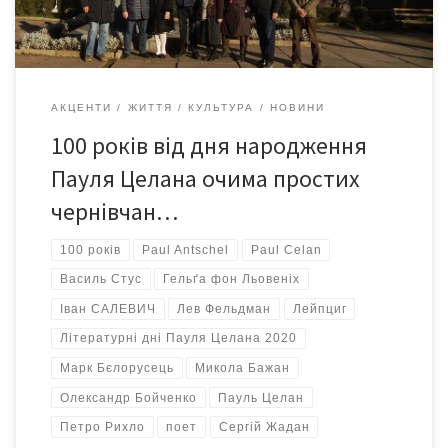
АКЦЕНТИ
ЖИТТЯ
КУЛЬТУРА
НОВИНИ
100 років від дня народження
Пауля Целана очима простих
чернівчан…
100 років
Paul Antschel
Paul Celan
Василь Стус
Гельґа фон Льовеніх
Іван САЛЕВИЧ
Лев Фельдман
Лейпциг
Літературні дні Пауля Целана 2020
Марк Бєлорусець
Микола Бажан
Олександр Бойченко
Пауль Целан
Петро Рихло
поет
Сергій Жадан