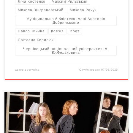
Ліна Костенко
Максим Рильський
Микола Вінграновський
Микола Рачук
Муніципальна бібліотека імені Анатолія
Добрянського
Павло Тичина
поезія
поет
Світлана Кирилюк
Чернівецький національний університет ім.
Ю.Федьковича
автор
sporynina
Опубліковано
07/03/2025
Цьогорічного січня уже вдруге по всій Україні та за кордоном
відбувається фестиваль STUS FEST. Це серія подій, які у різний
спосіб, експериментуючи з форматами, висвітлюють постать
Василя Стуса як одну з ключових фігур усвідомлення