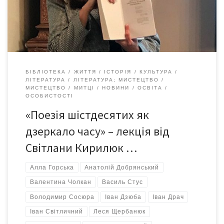
Миколайовича Добрянського (26.08.1935 – 04. 03. 2003). Леся
Щербанюк, директор Муніципальної бібліотеки імені Анатолія
[…]
БІБЛІОТЕКА
ЖИТТЯ
ІСТОРІЯ
КУЛЬТУРА
ЛІТЕРАТУРА
ЛІТЕРАТУРА; МИСТЕЦТВО
МИСТЕЦТВО
МИТЦІ
НОВИНИ
ОСВІТА
ОСОБИСТОСТІ
«Поезія шістдесятих як
дзеркало часу» – лекція від
Світлани Кирилюк …
Алла Горська
Анатолій Добрянський
Валентина Чолкан
Василь Стус
Володимир Сосюра
Іван Дзюба
Іван Драч
Іван Світличний
Леся Щербанюк