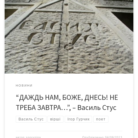
В ніч з 3 на 4 вересня 1985 року в карцері табору ВС-389/36
біля селища Кучино Чусовського району Пермської області
загинув Василь Стус, український поет, перекладач, прозаїк,
літературознавець, правозахисник.
НОВИНИ
“ДАЖДЬ НАМ, БОЖЕ, ДНЕСЬ! НЕ
ТРЕБА ЗАВТРА…”, – Василь Стус
Василь Стус
вірші
Ігор Гурчик
поет
автор
sporynina
Опубліковано
04/09/2013