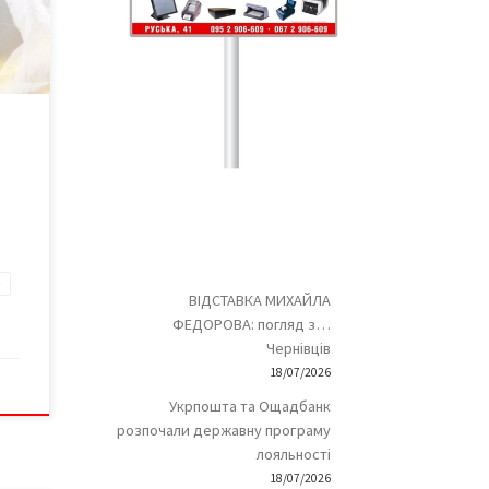
е за
а
ці з
іж
ли
е
ВІДСТАВКА МИХАЙЛА
ФЕДОРОВА: погляд з…
Чернівців
18/07/2026
Укрпошта та Ощадбанк
розпочали державну програму
лояльності
18/07/2026