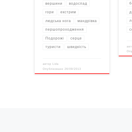
б
вершини
водоспад
д
гори
екстрим
л
людська нога
мандрівка
с
першопроходження
Подорожі
серце
туристи
швидкість
ав
Оп
автор
Lida
Опубліковано
26/09/2013
Навігація записів