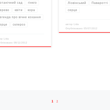
отанічний сад
гінкго
Лізвінський
Паваротті
ерево
квіти
кора
серце
егенда про вічне кохання
ерце
склероз
автор
Lida
Опубліковано
05/07/2012
тор
Lida
убліковано
08/11/2012
1
2