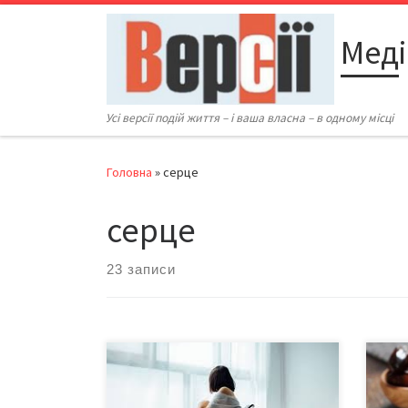
Перейти до вмісту
Меді
Усі версії подій життя – і ваша власна – в одному місці
Головна
»
серце
серце
23 записи
Кожному іноді потрібно побути
Завд
наодинці із собою, однак психологи
речо
усього світу сходяться на думці, що
пере