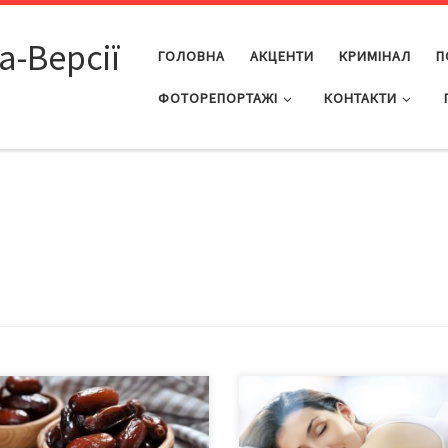
а-Версії
ГОЛОВНА
АКЦЕНТИ
КРИМІНАЛ
П
ФОТОРЕПОРТАЖІ
КОНТАКТИ
яки високому вмісту поживних
Науковці з’ясували, якої трива
вин, фініки мають численні
сон є найбажанішим для серця.
ваги для здоров’я: Уберігають
Вони визначили, що люди, які