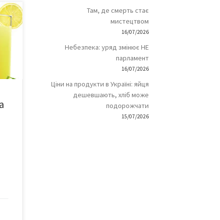
Там, де смерть стає
 і
мистецтвом
16/07/2026
Небезпека: уряд змінює НЕ
парламент
сть
16/07/2026
или
Ціни на продукти в Україні: яйця
ик
дешевшають, хліб може
а
на
подорожчати
 для
15/07/2026