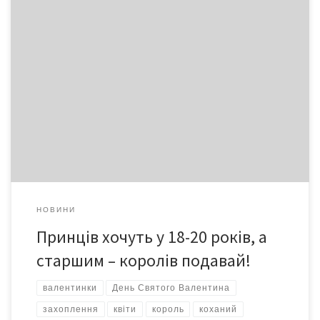
День святого Валентина – чи не найпопулярніше романтичне
свято закоханих в усьому світі, і українці тут – не виняток.
Проте чи кожній дівчині щастить зустріти його в парі?
Журналісти газети «Версії» запропонували своїм читачкам,
обтяженим не тільки самотністю, а й літературними
талантами також, відволіктися в цей радісний день від власних
[…]
НОВИНИ
Принців хочуть у 18-20 років, а
старшим – королів подавай!
валентинки
День Святого Валентина
захоплення
квіти
король
коханий