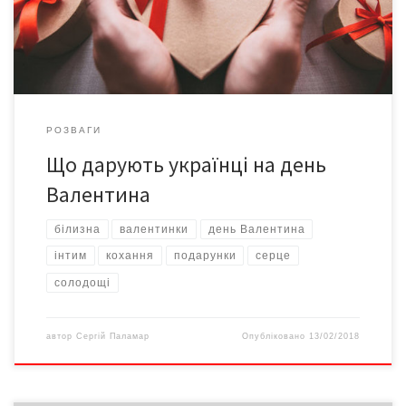
жіноча, чоловіча парфумерія та солодкі подарунки. Аналітики
відзначають, що після […]
РОЗВАГИ
Що дарують українці на день
Валентина
білизна
валентинки
день Валентина
інтим
кохання
подарунки
серце
солодощі
автор
Сергій Паламар
Опубліковано
13/02/2018