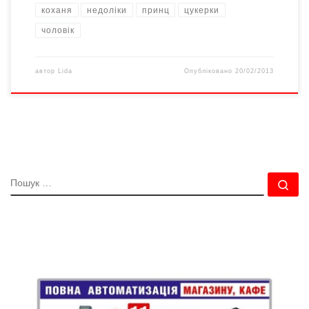
коханя
недоліки
принц
цукерки
чоловік
автор
Lida
Опубліковано
20/02/2013
ПОШУК
По