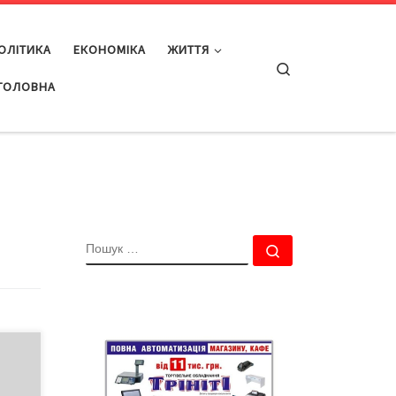
ОЛІТИКА
ЕКОНОМІКА
ЖИТТЯ
Search
ГОЛОВНА
ПОШУК
Пошук …
е
вято
нці