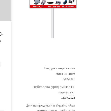
ній
ї»
ю, а
кож,
8-
ь від
м
!
Там, де смерть стає
мистецтвом
16/07/2026
Небезпека: уряд змінює НЕ
парламент
16/07/2026
Ціни на продукти в Україні: яйця
дешевшають, хліб може