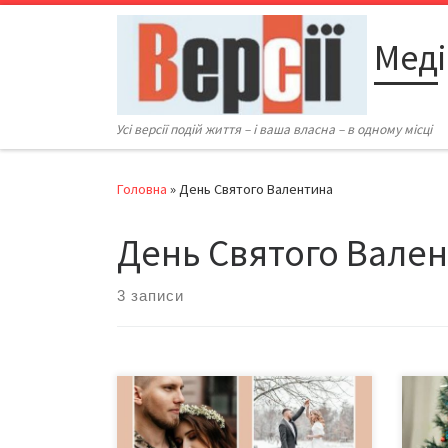
Перейти до вмісту
Меді
Усі версії подій життя – і ваша власна – в одному місці
Головна
»
День Святого Валентина
День Святого Вале
3 записи
Завтра, 14 лютого 2023 року,
«Сьо
окремі відділи ДРАЦС
певн
працюватимуть з 08:00 до 20:00,
Віка