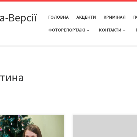
а-Версії
ГОЛОВНА
АКЦЕНТИ
КРИМІНАЛ
П
ФОТОРЕПОРТАЖІ
КОНТАКТИ
нтина
годні дуже часто пропонується
День святого Валентина – чи н
а карикатура на це свято»
найпопулярніше романтичне с
рій чернівецького костелу
закоханих в усьому світі, і украї