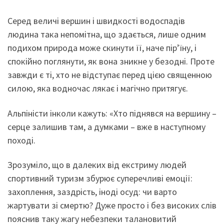
Серед величі вершин і швидкості водоспадів
людина така непомітна, що здається, лише одним
подихом природа може скинути її, наче пір’їну, і
спокійно поглянути, як вона зникне у безодні. Проте
завжди є ті, хто не відступає перед цією священною
силою, яка водночас лякає і магічно притягує.
Альпіністи інколи кажуть: «Хто піднявся на вершину –
серце залишив там, а думками – вже в наступному
поході.
Зрозуміло, що в далеких від екстриму людей
спортивний туризм збурює суперечливі емоції:
захоплення, заздрість, іноді осуд: чи варто
жартувати зі смертю? Дуже просто і без високих слів
пояснив таку жагу небезпеки талановитий