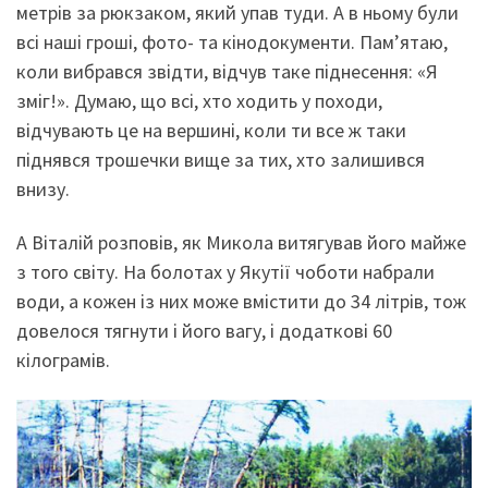
метрів за рюкзаком, який упав туди. А в ньому були
всі наші гроші, фото- та кінодокументи. Пам’ятаю,
коли вибрався звідти, відчув таке піднесення: «Я
зміг!». Думаю, що всі, хто ходить у походи,
відчувають це на вершині, коли ти все ж таки
піднявся трошечки вище за тих, хто залишився
внизу.
А Віталій розповів, як Микола витягував його майже
з того світу. На болотах у Якутії чоботи набрали
води, а кожен із них може вмістити до 34 літрів, тож
довелося тягнути і його вагу, і додаткові 60
кілограмів.