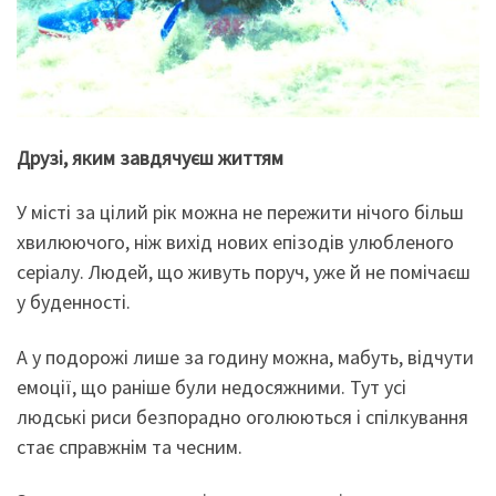
Друзі, яким завдячуєш життям
У місті за цілий рік можна не пережити нічого більш
хвилюючого, ніж вихід нових епізодів улюбленого
серіалу. Людей, що живуть поруч, уже й не помічаєш
у буденності.
А у подорожі лише за годину можна, мабуть, відчути
емоції, що раніше були недосяжними. Тут усі
людські риси безпорадно оголюються і спілкування
стає справжнім та чесним.