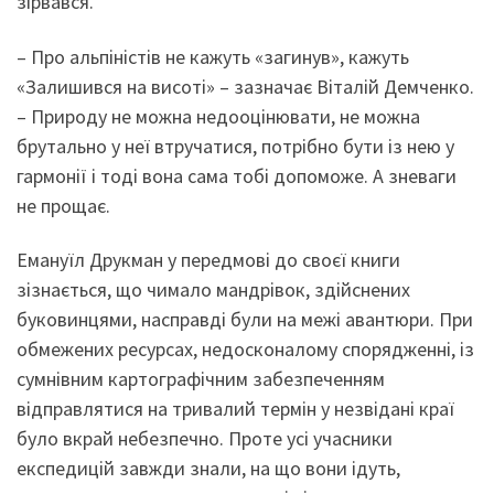
зірвався.
– Про альпіністів не кажуть «загинув», кажуть
«Залишився на висоті» – зазначає Віталій Демченко.
– Природу не можна недооцінювати, не можна
брутально у неї втручатися, потрібно бути із нею у
гармонії і тоді вона сама тобі допоможе. А зневаги
не прощає.
Емануїл Друкман у передмові до своєї книги
зізнається, що чимало мандрівок, здійснених
буковинцями, насправді були на межі авантюри. При
обмежених ресурсах, недосконалому спорядженні, із
сумнівним картографічним забезпеченням
відправлятися на тривалий термін у незвідані краї
було вкрай небезпечно. Проте усі учасники
експедицій завжди знали, на що вони ідуть,