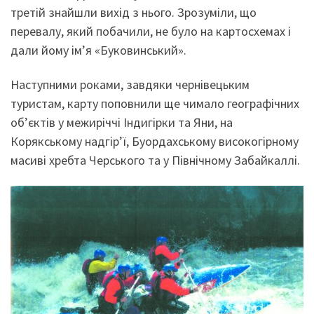
третій знайшли вихід з нього. Зрозуміли, що
перевалу, який побачили, не було на картосхемах і
дали йому ім’я «Буковинський».
Наступними роками, завдяки чернівецьким
туристам, карту поповнили ще чимало географічних
об’єктів у межиріччі Індигірки та Яни, на
Корякському надгір’ї, Буордахському високогірному
масиві хребта Черського та у Північному Забайкаллі.