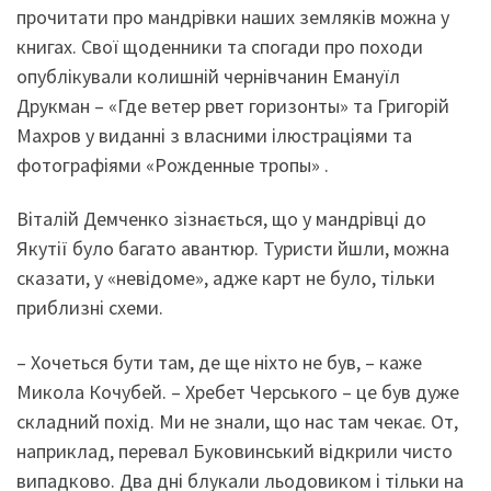
прочитати про мандрівки наших земляків можна у
книгах. Свої щоденники та спогади про походи
опублікували колишній чернівчанин Емануїл
Друкман – «Где ветер рвет горизонты» та Григорій
Махров у виданні з власними ілюстраціями та
фотографіями «Рожденные тропы» .
Віталій Демченко зізнається, що у мандрівці до
Якутії було багато авантюр. Туристи йшли, можна
сказати, у «невідоме», адже карт не було, тільки
приблизні схеми.
– Хочеться бути там, де ще ніхто не був, – каже
Микола Кочубей. – Хребет Черського – це був дуже
складний похід. Ми не знали, що нас там чекає. От,
наприклад, перевал Буковинський відкрили чисто
випадково. Два дні блукали льодовиком і тільки на