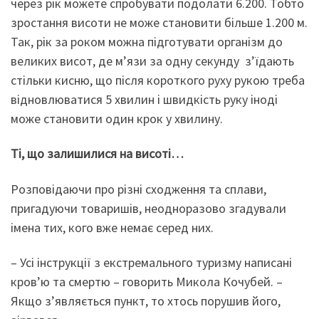
через рік можете спробувати подолати 6.200. Тобто
зростання висоти не може становити більше 1.200 м.
Так, рік за роком можна підготувати організм до
великих висот, де м’язи за одну секунду з’їдають
стільки кисню, що після короткого руху рукою треба
відновлюватися 5 хвилин і швидкість руку іноді
може становити один крок у хвилину.
Ті, що залишилися на висоті…
Розповідаючи про різні сходження та сплави,
пригадуючи товаришів, неодноразово згадували
імена тих, кого вже немає серед них.
– Усі інструкції з екстремального туризму написані
кров’ю та смертю – говорить Микола Кочубей. –
Якщо з’являється пункт, то хтось порушив його,