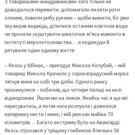
З товаришами-мандрівниками чого тільки не
доводилося пережити: допомагали пиляти роги
оленям, ловили рибу руками – щоби вижити, бо увю
їжу вкрав ведмідь, ділилися останнім ковтком води
чи просили скуштувати шматочок м’яса мамонта в
інституті мерзлотознавства… а подекуди й
рятували один одному життя.
– Якось у Хібінах, – пригадує Микола Кочубей, – мій
товариш Микола Крачило у сорокаградусний мороз
тягнув мене на собі три доби. Одного ранку
прокинулися – побачив, що чотири пальці на нозі
відморожені. Йшли ми на лижах. Якийсь час я ще міг
пересуватись, а потім нога розпухла і довелося
напарнику нести і мене, і мій рюкзак майже 70
кілометрів… Багато екстриму було на Авангарді.
Якось спускався у тріщину глибиною близько 50