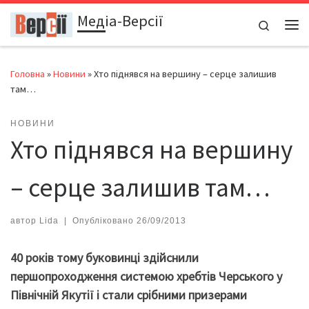
Медіа-Версії
Перейти до вмісту
Search
Ме
Головна
»
Новини
»
Хто піднявся на вершину – серце залишив
там…
НОВИНИ
Хто піднявся на вершину
– серце залишив там…
автор
Lida
|
Опубліковано
26/09/2013
40 років тому буковинці здійснили
першопроходження системою хребтів Черського у
Північній Якутії і стали
срібними призер
ами