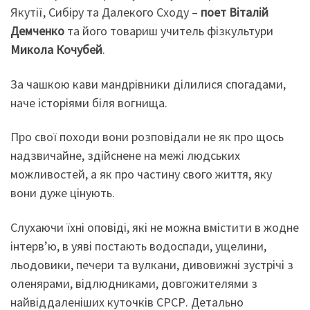
Якутії, Сибіру та Далекого Сходу –
поет Віталій
Демченко
та його товариш учитель фізкультури
Микола Кочубей
.
За чашкою кави мандрівники ділилися спогадами,
наче історіями біля вогнища.
Про свої походи вони розповідали не як про щось
надзвичайне, здійснене на межі людських
можливостей, а як про частину свого життя, яку
вони дуже цінують.
Слухаючи їхні оповіді, які не можна вмістити в жодне
інтерв’ю, в уяві постають водоспади, ущелини,
льодовики, печери та вулкани, дивовижні зустрічі з
оленярами, відлюдниками, довгожителями з
найвіддаленіших куточків СРСР. Детально