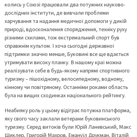
колись у Союзі працювали два потужних науково-
дослідних інститути, де вивчали проблеми
харчування та надання медичної допомоги у дикій
природі, вдосконалення спорядження, техніку руху
різними схилами, тож екстремальний спорт був
справжнім культом. І хоча сьогодні державної
підтримки значно менше, Буковині все ще вдається
утримувати високу планку. В нашому краї можна
реалізувати себе в будь-якому напрямі спортивного
туризму – пішохідному, велосипедному, водному,
кінному чи повітряному. Останніми роками область
була на вищих сходинках національного рейтингу.
Неабияку роль у цьому відіграє потужна платформа,
яку свого часу заклали ветерани буковинського
туризму. Серед витоків були Юрій Ланевський, Макс
Шиклер, Григорій Махров, Емануїл Друкман, Віталій