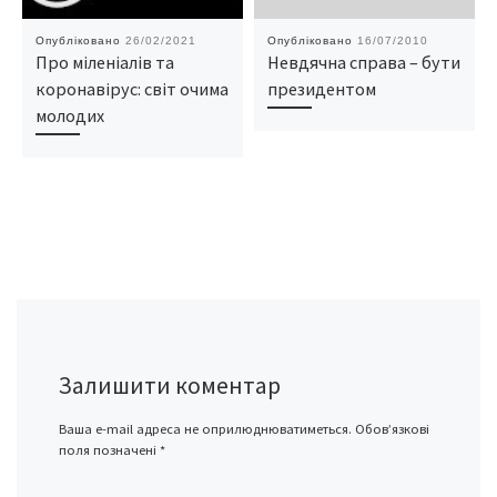
Опубліковано
26/02/2021
Опубліковано
16/07/2010
Про міленіалів та
Невдячна справа – бути
коронавірус: світ очима
президентом
молодих
Залишити коментар
Ваша e-mail адреса не оприлюднюватиметься.
Обов’язкові
поля позначені
*