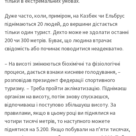
тільки в екстремальних умовах.
Дуже часто, коли, приміром, на Казбек чи Ельбрус
піднімаються 20 людей, до вершини дістається
тільки один турист. Дехто може не здолати останні
200 чи 300 метрів. Буває, що людина втрачає
свідомість або починає поводитися неадекватно.
– На висоті змінюються біохімічні та фізіологічні
процеси, дається взнаки кисневе голодування, –
розповідав президент федерації спортивного
туризму. – Треба пройти акліматизацію. Піднімаєш
організм на висоту, потім знову спускаєшся,
відпочиваєш і поступово збільшуєш висоту. За
правилами, якщо в цьому році ви піднялися на
чотири тисячі метрів, то наступного можете
піднятися на 5.200. Якщо побували на п’яти тисячах,