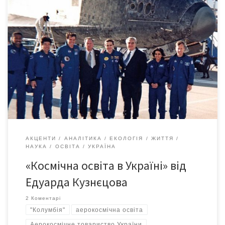
Постскриптум після засідання Експертної ради Асоціації
«КОСМОС» «Питання космічної освіти, формування космічного
світогляду у молоді – це надзвичайно важливе завдання,
особливо в умовах, коли суспільству нав’язуються ідеї, що
наша країна повинна бути аграрною, що основу її економіки
повинні складати дрібний, середній та шоу-бізнес, а серед
професій найбільш важливими є юристи, […]
АКЦЕНТИ
АНАЛІТИКА
ЕКОЛОГІЯ
ЖИТТЯ
НАУКА
ОСВІТА
УКРАЇНА
«Космічна освіта в Україні» від
Едуарда Кузнєцова
2 Коментарі
"Колумбія"
аерокосмічна освіта
Аерокосмічне товариство України