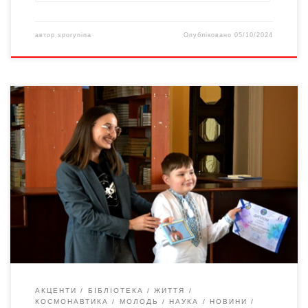
автор
sporynina
Опубліковано
05/10/2024
21 лютого 2024-го підведені підсумки І Міжнародної освітньо-
наукової конференції учнівської молоді «ВСЕСВІТ 2024», яка
відбулася у Чернівцях від 12 до 16 лютого 2024 року. . . .
Конференція «Всесвіт» проводиться з метою популяризації та
поширення астрономічних знань, розвитку інтересу до
астрономії та досліджень космосу, науки, техніки, технологій.
Організатори: Управління освіти […]
АКЦЕНТИ
БІБЛІОТЕКА
ЖИТТЯ
КОСМОНАВТИКА
МОЛОДЬ
НАУКА
НОВИНИ