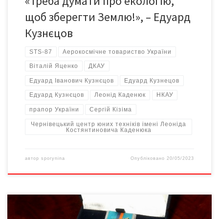
«Треба думати про екологію,
щоб зберегти Землю!», – Едуард
Кузнєцов
STS-87
Аерокосмічне товариство України
Віталій Яценко
ДКАУ
Едуард Іванович Кузнєцов
Едуард Кузнецов
Едуард Кузнєцов
Леонід Каденюк
НКАУ
прапор України
Сергій Кізіма
Чернівецький центр юних техніків імені Леоніда
Костянтиновича Каденюка
автор
sporynina
Опубліковано
20/05/2023