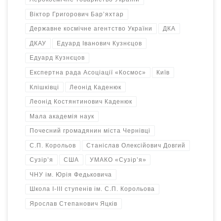
Віктор Григорович Бар’яхтар
Державне космічне агентство України
ДКА
ДКАУ
Едуард Іванович Кузнєцов
Едуард Кузнєцов
Експертна рада Асоціації «Космос»
Київ
Клішківці
Леонід Каденюк
Леонід Костянтинович Каденюк
Мала академія наук
Почесний громадянин міста Чернівці
С.П. Корольов
Станіслав Олексійович Довгий
Сузір’я
США
УМАКО «Сузір’я»
ЧНУ ім. Юрія Федьковича
Школа І-ІІІ ступенів ім. С.П. Корольова
Ярослав Степанович Яцків