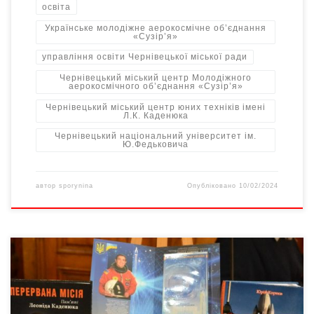
освіта
Українське молодіжне аерокосмічне об’єднання
«Сузір’я»
управління освіти Чернівецької міської ради
Чернівецький міський центр Молодіжного
аерокосмічного об’єднання «Сузір’я»
Чернівецький міський центр юних техніків імені
Л.К. Каденюка
Чернівецький національний університет ім.
Ю.Федьковича
автор
sporynina
Опубліковано
10/02/2024
31 січня 2024-го у Червоній залі Чернівецького Національного
університету ім. Ю.Федьковича відбувся творчий вечір,
присвячений пам’яті першого космонавта незалежної України