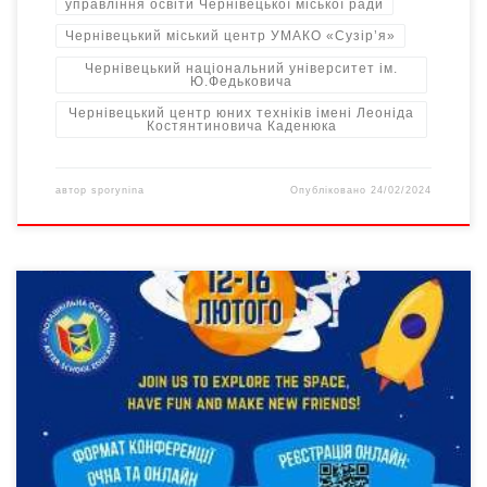
управління освіти Чернівецької міської ради
Чернівецький міський центр УМАКО «Сузір’я»
Чернівецький національний університет ім.
Ю.Федьковича
Чернівецький центр юних техніків імені Леоніда
Костянтиновича Каденюка
автор
sporynina
Опубліковано
24/02/2024
Від 12 до 16 лютого 2024-го у Чернівцях відбудеться
Міжнародна освітньо-наукова конференція «Всесвіт 2024».
Конференція «Всесвіт» проводиться з метою популяризації та
поширення астрономічних знань, розвитку інтересу до
астрономії та досліджень космосу, науки, техніки,
технологій. Конференцію організовують і проводять
Управління освіти Чернівецької міської ради, Міський центр
юних техніків імені Леоніда Костянтиновича […]