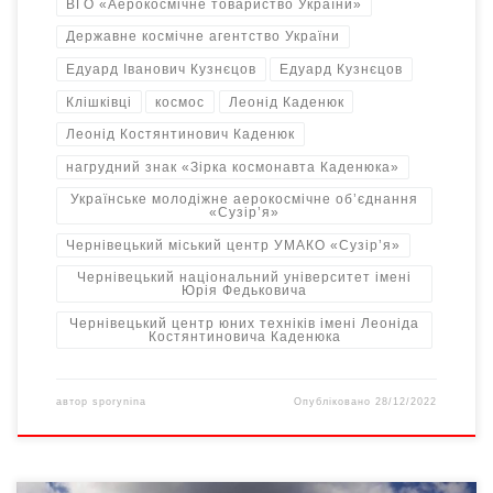
ВГО «Аерокосмічне товариство України»
Державне космічне агентство України
Едуард Іванович Кузнєцов
Едуард Кузнєцов
Клішківці
космос
Леонід Каденюк
Леонід Костянтинович Каденюк
нагрудний знак «Зірка космонавта Каденюка»
Українське молодіжне аерокосмічне об’єднання
«Сузір’я»
Чернівецький міський центр УМАКО «Сузір’я»
Чернівецький національний університет імені
Юрія Федьковича
Чернівецький центр юних техніків імені Леоніда
Костянтиновича Каденюка
автор
sporynina
Опубліковано
28/12/2022