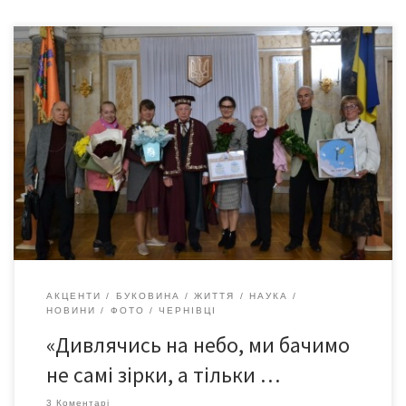
4 жовтня стартує Всесвітній тижень космосу (World Space
Week) для відзначення внеску космічної науки і технологій у
поліпшення умов життя людини на Землі. 4 жовтня – 147-а
річниця від дня заснування Чернівецького національного
університету ім. Юрія Федьковича. Alma Mater – 147! 4 жовтня
2022 року у Мармуровій залі ЧНУ ім. […]
АКЦЕНТИ
БУКОВИНА
ЖИТТЯ
НАУКА
НОВИНИ
ФОТО
ЧЕРНІВЦІ
«Дивлячись на небо, ми бачимо
не самі зірки, а тільки …
3 Коментарі