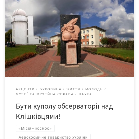
Перша шкільна обсерваторія на Буковині планується у
Клішківцях, на батьківщині першого астронавта незалежної
України Леоніда Костянтиновича Каденюка. Зовсім скоро,
адже мріяти можна всім, уроки астрономії та фізики школярі
Клішковецької школи імені Леоніда Каденюка зможуть
проводити на даху просто неба, на відкритій терасі, де
знаходяться телескопи, а юні дослідники космосу зможуть […]
АКЦЕНТИ
БУКОВИНА
ЖИТТЯ
МОЛОДЬ
МУЗЕЇ ТА МУЗЕЙНА СПРАВА
НАУКА
Бути куполу обсерваторії над
Клішківцями!
«Місія– космос»
Аерокосмічне товариство України