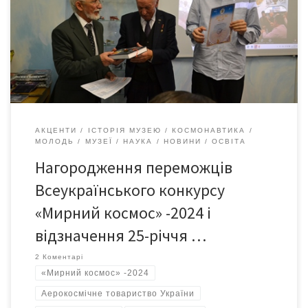
молодіжної творчості «Мирний космос». Урочисте
нагородження співпало з відначенням 25-річчя створення
Музею авіації та космонавтики. Захід розпочався з хвилини
мовчання в пам’ять про воїнів, які загинули за незалежність
України. Упродовж п’яти днів, […]
АКЦЕНТИ
ІСТОРІЯ МУЗЕЮ
КОСМОНАВТИКА
МОЛОДЬ
МУЗЕЇ
НАУКА
НОВИНИ
ОСВІТА
Нагородження переможців
Всеукраїнського конкурсу
«Мирний космос» -2024 і
відзначення 25-річчя …
2 Коментарі
«Мирний космос» -2024
Аерокосмічне товариство України