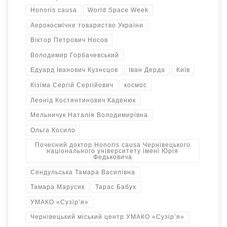
Honoris causa
World Space Week
Аерокосмічне товариство України
Віктор Петрович Носов
Володимир Горбачевський
Едуард Іванович Кузнєцов
Іван Дерда
Київ
Кізіма Сергій Сергійович
космос
Леонід Костянтинович Каденюк
Мельничук Наталія Володимирівна
Ольга Косило
Почесний доктор Honoris causa Чернівецького
національного університету імені Юрія
Федьковича
Сендульська Тамара Василівна
Тамара Марусик
Тарас Бабух
УМАКО «Сузір’я»
Чернівецький міський центр УМАКО «Сузір’я»