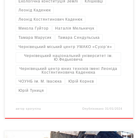
Екологічна конституція Землі
Клішківці
Леонід Каденюк
Леонід Костянтинович Каденюк
Микола Гуйтор
Наталія Мельничук
Тамара Марусик
Тамара Сендульська
Чернівецький міський центр УМАКО «Сузір’я»
Чернівецький національний університет ім.
Ю.Федьковича
Чернівецький центр юних техніків імені Леоніда
Костянтиновича Каденюка
ЧОУНБ ім. М. Івасюка
Юрій Корнєв
Юрій Туниця
автор
sporynina
Опубліковано
31/01/2024