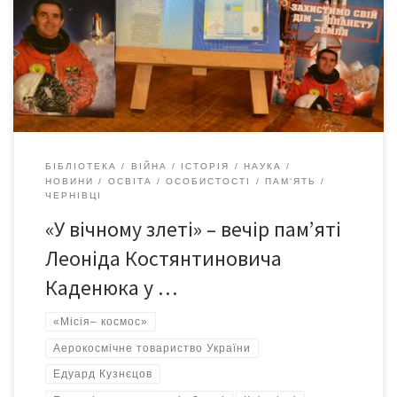
Леоніда Каденюка. Свій політ Л.К. Каденюк здійснив у складі
екіпажу американського космічного корабля «Колумбія» у
1997-му. Леонід Костянтинович залишив після себе
надзвичайно світлі спогади і пам’ять як про людину
майбутнього, […]
БІБЛІОТЕКА
ВІЙНА
ІСТОРІЯ
НАУКА
НОВИНИ
ОСВІТА
ОСОБИСТОСТІ
ПАМ’ЯТЬ
ЧЕРНІВЦІ
«У вічному злеті» – вечір пам’яті
Леоніда Костянтиновича
Каденюка у …
«Місія– космос»
Аерокосмічне товариство України
Едуард Кузнєцов