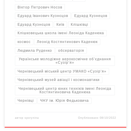
Віктор Петрович Носов
Едуард Іванович Кузнєцов
Едуард Кузнецов
Едуард Кузнєцов
Київ
Клішківці
Клішковецька школа імені Леоніда Каденюка
космос
Леонід Костянтинович Каденюк
Людмила Руденко
обсерваторія
Українське молодіжне аерокосмічне об’єднання
«Сузір’я»
Чернівецький міський центр УМАКО «Сузір’я»
Чернівецький музей авіації і космонавтики
Чернівецький центр юних техніків імені Леоніда
Костянтиновича Каденюка
Чернівці
ЧНУ ім. Юрія Федьковича
автор
sporynina
Опубліковано
08/10/2022