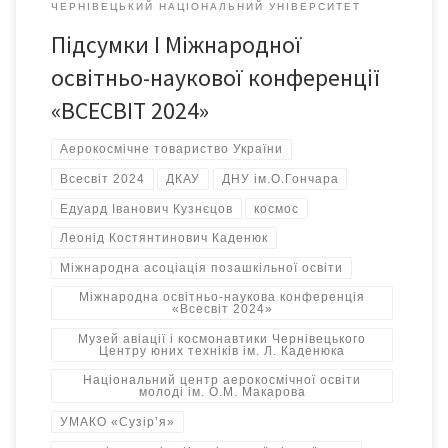
ЧЕРНІВЕЦЬКИЙ НАЦІОНАЛЬНИЙ УНІВЕРСИТЕТ
Підсумки І Міжнародної
освітньо-наукової конференції
«ВСЕСВІТ 2024»
Аерокосмічне товариство України
Всесвіт 2024
ДКАУ
ДНУ ім.О.Гончара
Едуард Іванович Кузнєцов
космос
Леонід Костянтинович Каденюк
Міжнародна асоціація позашкільної освіти
Міжнародна освітньо-наукова конференція
«Всесвіт 2024»
Музей авіації і космонавтики Чернівецького
Центру юних техніків ім. Л. Каденюка
Національний центр аерокосмічної освіти
молоді ім. О.М. Макарова
УМАКО «Сузір’я»