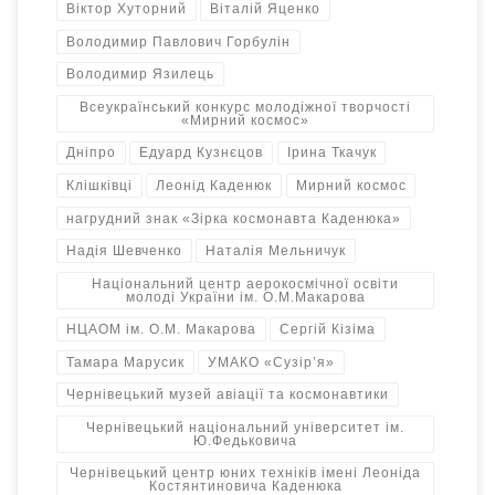
Віктор Хуторний
Віталій Яценко
Володимир Павлович Горбулін
Володимир Язилець
Всеукраїнський конкурс молодіжної творчості
«Мирний космос»
Дніпро
Едуард Кузнєцов
Ірина Ткачук
Клішківці
Леонід Каденюк
Мирний космос
нагрудний знак «Зірка космонавта Каденюка»
Надія Шевченко
Наталія Мельничук
Національний центр аерокосмічної освіти
молоді України ім. О.М.Макарова
НЦАОМ ім. О.М. Макарова
Сергій Кізіма
Тамара Марусик
УМАКО «Сузір’я»
Чернівецький музей авіації та космонавтики
Чернівецький національний університет ім.
Ю.Федьковича
Чернівецький центр юних техніків імені Леоніда
Костянтиновича Каденюка