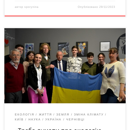
автор
sporynina
Опубліковано
29/11/2023
19 травня 2023-го у Чернівецькому ліцеї №14 відбулася зустріч
з Едуардом Івановичем Кузнєцовим – ветераном ракетно-
космічної галузі, який стояв біля витоків створення ДКАУ,
беззмінним заступником чотирьох Генеральних директорів
НКАУ, радником п’ятьох голів ДКАУ, головою Громадської ради
при ДКАУ, першим віце-президентом Аерокосмічного
товариства України. Е.І.Кузнєцов є безпосереднім автором і
організатором цілої […]
ЕКОЛОГІЯ
ЖИТТЯ
ЗЕМЛЯ
ЗМІНА КЛІМАТУ
КИЇВ
НАУКА
УКРАЇНА
ЧЕРНІВЦІ