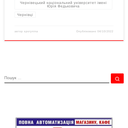
Чернівецький національний університет імені
Юрія Федьковича
Чернівці
автор
sporynina
Опубліковано
04/10/2022
ПОШУК
По