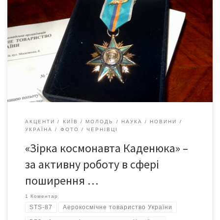
28 грудня 2022-го у Червоній залі Чернівецького національного
університету ім. Юрія Федьковича відбулося урочисте
нагородження в зв’язку з 25-ою річницею польоту першого
космонавта України Леоніда Каденюка нагрудним знаком
«Зірка космонавта Каденюка» від Аерокосмічного товариства
України. Аерокосмічне товариство України імені космонавта
Л.Каденюка — всеукраїнська громадська організація, яка
об’єднує понад 75 підприємств […]
АКЦЕНТИ
КИЇВ
МОЛОДЬ
НАУКА
НОВИНИ
УКРАЇНА
ФОТО
ЧЕРНІВЦІ
«Зірка космонавта Каденюка» –
за активну роботу в сфері
поширення …
1 Коментар
STS-87
Аерокосмічне товариство України