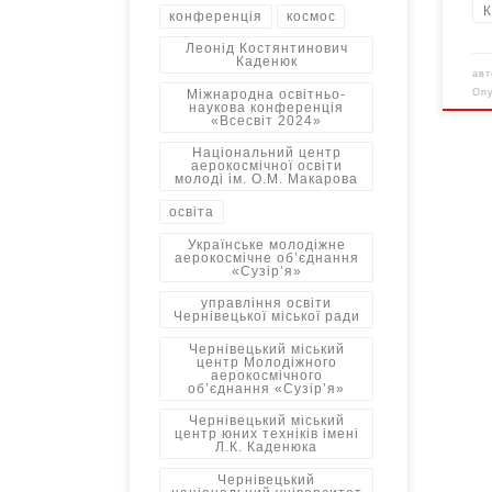
К
конференція
космос
Леонід Костянтинович
Каденюк
ав
Міжнародна освітньо-
Оп
наукова конференція
«Всесвіт 2024»
Національний центр
аерокосмічної освіти
молоді ім. О.М. Макарова
освіта
Українське молодіжне
аерокосмічне об’єднання
«Сузір’я»
управління освіти
Чернівецької міської ради
Чернівецький міський
центр Молодіжного
аерокосмічного
об’єднання «Сузір’я»
Чернівецький міський
центр юних техніків імені
Л.К. Каденюка
Чернівецький