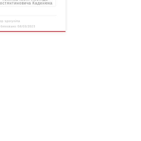
остянтиновича Каденюка
тор
sporynina
убліковано
04/03/2023