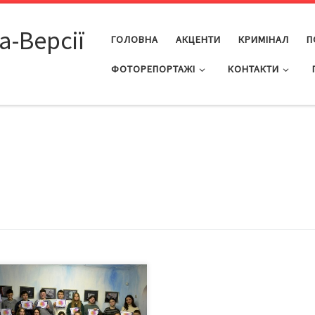
а-Версії
ГОЛОВНА
АКЦЕНТИ
КРИМІНАЛ
П
ФОТОРЕПОРТАЖІ
КОНТАКТИ
27 лютого і до 3 березня 2023-
 Чернівецькому музеї авіації та
онавтики тривала робота ХІV