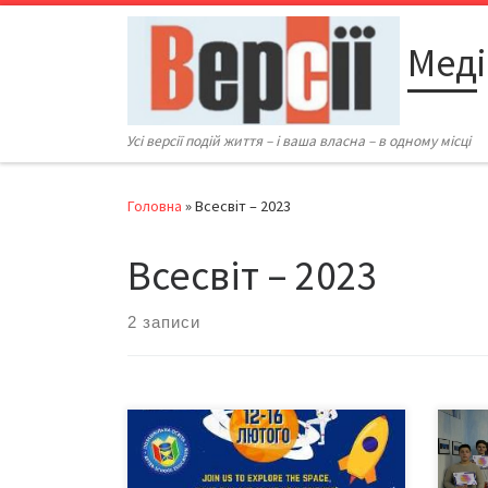
Перейти до вмісту
Меді
Усі версії подій життя – і ваша власна – в одному місці
Головна
»
Всесвіт – 2023
Всесвіт – 2023
2 записи
Від 12 до 16 лютого 2024-го у
Від 
Чернівцях відбудеться Міжнародна
го у
освітньо-наукова конференція
косм