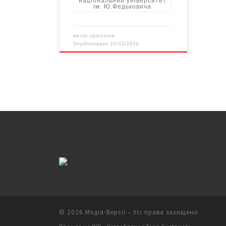
національний університет
ім. Ю.Федьковича
автор
sporynina
Опубліковано
10/02/2024
© 2026
Медіа-Версії
– Усі права захищено