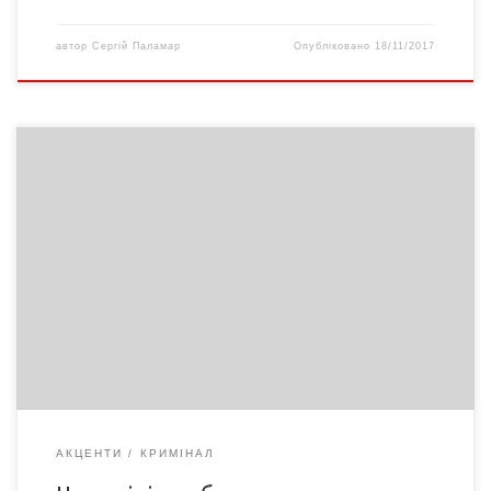
автор
Сергій Паламар
Опубліковано
18/11/2017
Чому громадянку, народну депутатку України Олександру
Кужель з «закритою черепно-мозковою травмою, струсом
головного мозку, забоєм м’яких тканин продовжують лікувати,
а громадянина зі Старих Бросківців без депутатського
імунітету виписують додому? Побитих у Старих Бросківцях, що
на Сторожинеччині, людей – із численними забоями внутрішніх
органів, перебитим переніссям і розтрощеною кінцівкою –
госпіталізують […]
АКЦЕНТИ
КРИМІНАЛ