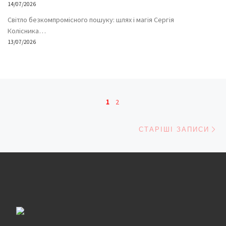
14/07/2026
Світло безкомпромісного пошуку: шлях і магія Сергія
Колісника…
13/07/2026
Навігація записів
1
2
Ст
СТАРІШІ ЗАПИСИ