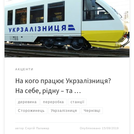
перевезень АТ «Укрзалізниця» пустила під укіс
Сторожинецький лісгосп і загалом економіку Чернівецької
області, – з повідомлення пресслужби державного
підприємства «Сторожинецьке лісове господарство»
Заплановане Укрзалізницею закриття залізничної станції
Межиріччя у с. Чудей Сторожинецького району призведе до
різкого погіршення виробничої діяльності з реальною
загрозою […]
АКЦЕНТИ
На кого працює Укрзалізниця?
На себе, рідну – та …
деревина
переробка
станції
Сторожинець
Укрзалізниця
Чернівці
автор
Сергій Паламар
Опубліковано
15/09/2019