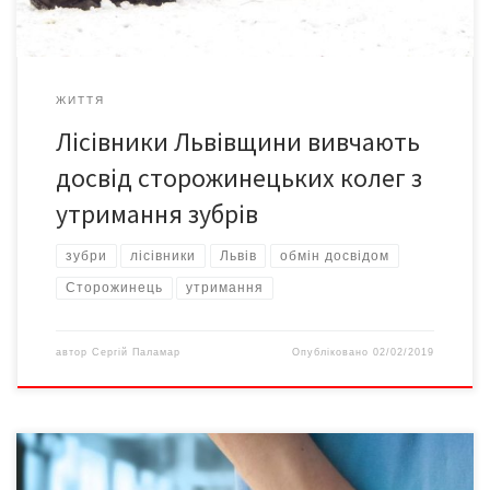
ЖИТТЯ
Лісівники Львівщини вивчають
досвід сторожинецьких колег з
утримання зубрів
зубри
лісівники
Львів
обмін досвідом
Сторожинець
утримання
автор
Сергій Паламар
Опубліковано
02/02/2019