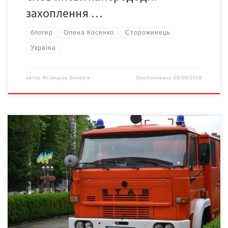
захоплення …
блогер
Олена Косенко
Сторожинець
Україна
автор
Ясницька Валерія
Опубліковано
09/08/2018
У місті Сторожинець за участі очільників районної влади,
Cторожинецької ОТГ, керівництва УДСНС у Чернівецькій
області та гостей із Польщі, представників гміни Андрихув,
відбулося урочисте вручення пожежного автомобіля
рятувальникам району, повідомила прес-служба УДСНС
України у Чернівецькій області У рамках багаторічної співпраці
з Републікою Польщею здійснюються взаємні дружні візити з
метою обміну […]