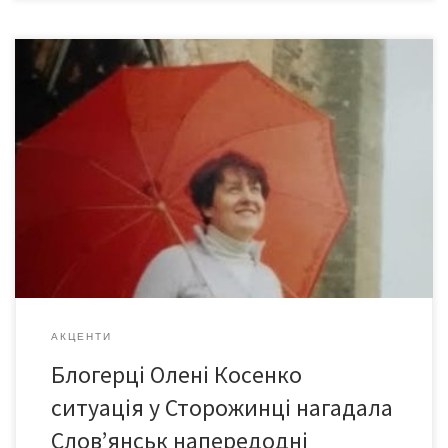
Коли татів транзистор почне «ловити» українські
радіостанції? Мій тато все життя цікавиться політикою,
здоровим способом життя і садівництвом. Допомогає йому в
цьому радіоприймач, який він називає транзистором. Оскільки
татів старенький транзистор уже геть розвалювався, ми з
чоловіком вирішили подарувати йому гарний «Панасонік».
Подарунок вислали у посилці. Коли нинішнього літа […]
АКЦЕНТИ
Блогерці Олені Косенко
ситуація у Сторожинці нагадала
Слов’янськ напередодні