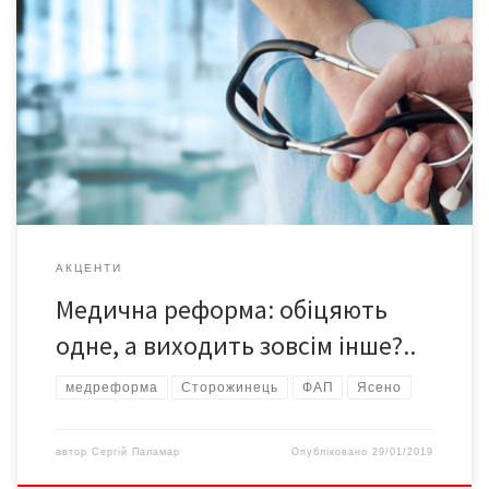
До редакції звернулися мешканці села Ясено, що на
Сторожинеччині. Зокрема Отілія ФЕДОРЕНКО, мати 18-
місячного Даниїла, поскаржилася на те, що вона мусить тепер
ходити на щеплення та інші процедури до амбулаторії села
Костинці. Хоча раніше все це робилося на ФАПі села Ясено. – У
мого хлопчика проблеми з народження. Він щойно […]
АКЦЕНТИ
Медична реформа: обіцяють
одне, а виходить зовсім інше?..
медреформа
Сторожинець
ФАП
Ясено
автор
Сергій Паламар
Опубліковано
29/01/2019