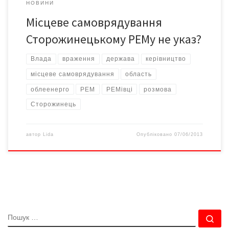
НОВИНИ
Місцеве самоврядування
Сторожинецькому РЕМу не указ?
Влада
враження
держава
керівництво
місцеве самоврядування
область
облеенерго
РЕМ
РЕМівці
розмова
Сторожинець
автор
Lida
Опубліковано
07/06/2013
ПОШУК
По