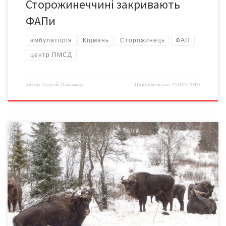
Сторожинеччині закривають
ФАПи
амбулаторія
Кіцмань
Сторожинець
ФАП
центр ПМСД
автор
Сергій Паламар
Опубліковано
25/02/2019
ДП «Сторожинецьке ЛГ» з робочим візитом відвідала
делегація з Львівської області, до якої увійшли представники
Сокальської райради та Великомостівської міськради,
Жовківського лісгоспу Львівського ОУЛМГ, екологи, активісти.
Мета візиту – перейняти досвід Сторожинецького лісгоспу у
створенні та ефективному функціонуванні вольєру для
маточного поголів’я зубра європейського. «Версії» вже писали
про єдиний в […]