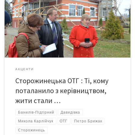
Реформа децентралізації влади – одна з найуспішніших в
Україні *Протягом останнього року мені часто доводиться
проїжджати містом Долина на Івано_Франківщині. Тож після
наших чернівецьких доріг «злітні полоси» Долинського
райцентру із 21-тисячним населенням не те що вражають, а
забирають мову. Володимир ГАРАЗД, Долинськкий міський
голова, в розмові зауважив: «Із початком фінансової […]
АКЦЕНТИ
Сторожинецька ОТГ : Ті, кому
поталанило з керівництвом,
жити стали …
Банилів-Підгірний
Давидівка
Микола Карлійчук
ОТГ
Петро Брижак
Сторожинець