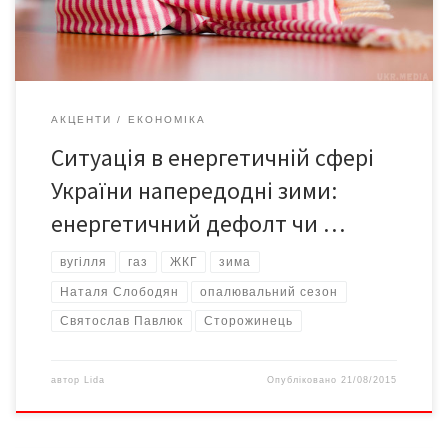
Святослав ПАВЛЮК, розповідаючи про […]
АКЦЕНТИ
ЕКОНОМІКА
Ситуація в енергетичній сфері
України напередодні зими:
енергетичний дефолт чи …
вугілля
газ
ЖКГ
зима
Наталя Слободян
опалювальний сезон
Святослав Павлюк
Сторожинець
автор
Lida
Опубліковано
21/08/2015