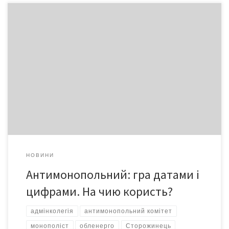
Історію Миколи Шкробанця, мешканця Сторожинеччини, якому
Обленерго приписало неіснуючі борги, читач знає з публікацій.
Нагадаю лише, шо громадянин звернувся по захист своїх прав
до депутата обласної ради, члена Тимчасової контрольної
комісії облради з вивчення ситуації, що пов’язана з
електропостачанням та здійсненням розрахунків за спожиту
електроенергію на території області, Руслана Мельника. […]
НОВИНИ
Антимонопольний: гра датами і
цифрами. На чию користь?
адмінколегія
антимонопольний комітет
монополіст
обленерго
Сторожинець