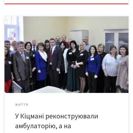
А відтак перетворили її на некомерційний центр ПМСД
(первинної медико-санітарної допомоги) Завдяки спільним
зусиллям громади та органів влади усіх рівнів, галузь охорони
здоров’я нашого краю збагатилася ще одним сучасним
лікарським закладом, який обслуговуватиме 18 тисяч пацієнтів.
Кіцманські медики вдячні будівельникам, які направду якісно
виконали ремонтно-оздоблювальні роботи. Відтепер
медпрацівники надаватимуть послуги […]
ЖИТТЯ
У Кіцмані реконструювали
амбулаторію, а на