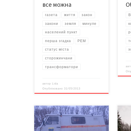
розважали різноманітні атракціони,
все можна
О
дорослих […]
газета
життя
закон
В
закони
земля
минуле
к
населений пункт
р
перша згадка
РЕМ
т
статус міста
х
сторожинчани
трансформатори
ав
Оп
автор
Lida
Опубліковано
31/05/2013
Цей знімок ми зробили 15 лютого з
Тут 
машини обласного депутата
яскр
Руслана Мельника у присутності
як ч