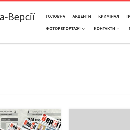
а-Версії
ГОЛОВНА
АКЦЕНТИ
КРИМІНАЛ
П
ФОТОРЕПОРТАЖІ
КОНТАКТИ
ас Інтернету, інформаційних
Буковинська партнерська агенц
цій кожен рік життя
провела публічні дебати «Вели
рового видання – справжній
журі» за участі незалежних