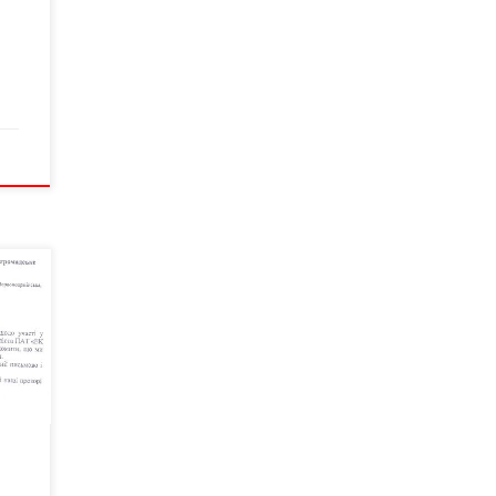
ерто
дских
го
шуки