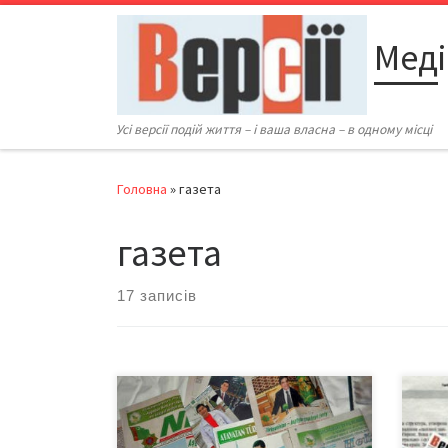
Перейти до вмісту
Меді
Усі версії подій життя – і ваша власна – в одному місці
Головна
»
газета
газета
17 записів
Правоохоронні органи
…у ч
Туркменістану почали перевіряти
аген
вбиральні громадян, щоб
папе