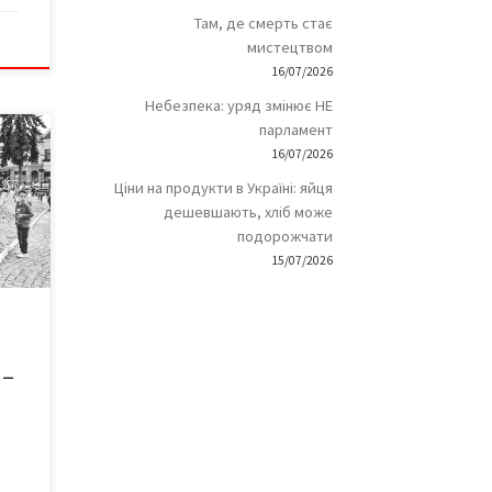
Там, де смерть стає
мистецтвом
16/07/2026
Небезпека: уряд змінює НЕ
парламент
16/07/2026
і
Ціни на продукти в Україні: яйця
о
дешевшають, хліб може
ячий
в –
подорожчати
ьщі,
15/07/2026
ї,
ею
 –