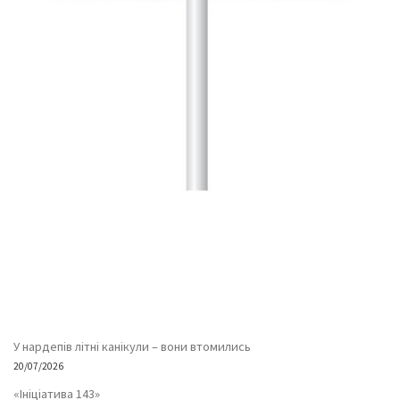
У нардепів літні канікули – вони втомились
20/07/2026
«Ініціатива 143»