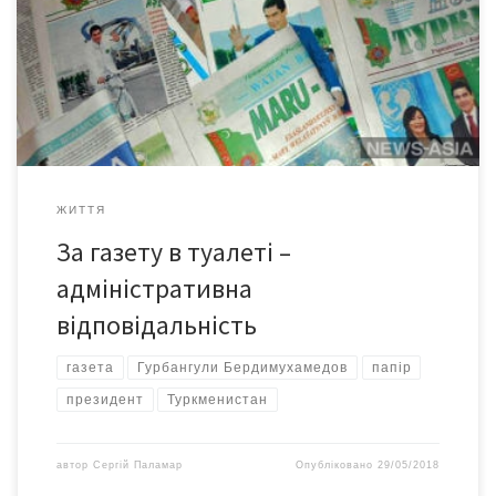
вони газети із зображенням президента країни Гурбангули
Бердимухамедова замість туалетного паперу. Як повідомляє
Настоящее время, викритих у подібному штрафують і навіть
звільняють. При цьому зазначається, що у Туркменістані немає
практично жодного видання, в якому б не було знімків […]
ЖИТТЯ
За газету в туалеті –
адміністративна
відповідальність
газета
Гурбангули Бердимухамедов
папір
президент
Туркменистан
автор
Сергій Паламар
Опубліковано
29/05/2018