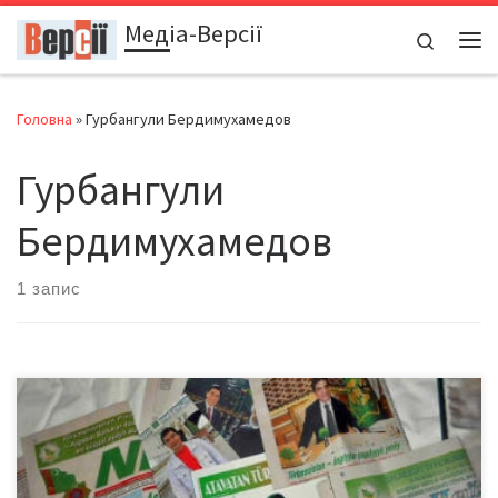
Медіа-Версії
Перейти до вмісту
Search
Ме
Головна
»
Гурбангули Бердимухамедов
Гурбангули
Бердимухамедов
1 запис
Правоохоронні органи Туркменістану почали перевіряти
вбиральні громадян, щоб встановити, чи не використовують