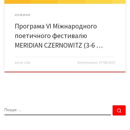
НОВИНИ
Програма VI Міжнародного
поетичного фестивалю
MERIDIAN CZERNOWITZ (3-6 …
автор
Lida
Опубліковано
27/08/2015
ПОШУК
По