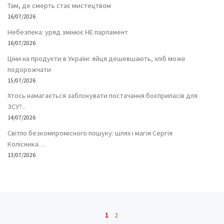
Там, де смерть стає мистецтвом
16/07/2026
Небезпека: уряд змінює НЕ парламент
16/07/2026
Ціни на продукти в Україні: яйця дешевшають, хліб може
подорожчати
15/07/2026
Хтось намагається заблокувати постачання боєприпасів для
ЗСУ?..
14/07/2026
Світло безкомпромісного пошуку: шлях і магія Сергія
Колісника…
13/07/2026
Навігація записів
1
2