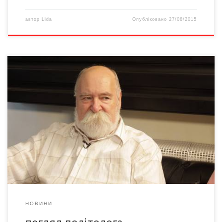
автор
Lida
Опубліковано
27/08/2015
Все менше часу залишається до початку передвиборної
кампанії. Вже нинішньої осені українці обиратимуть депутатів
обласних і місцевих Рад, а також міських, селищних і сільських
голів. Вибори відбуватимуться за новим законом, розібратися
в якому досить непросто навіть фахівцям. Тож серед
громадськості існують небезпідставні побоювання, що воля
виборців буде спотворена в інтересах […]
НОВИНИ