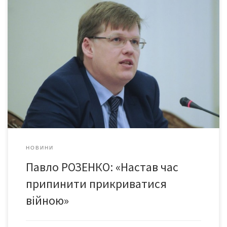
Борги із зарплат в Україні сягнули 2 млрд. грн. Найбільше
зросла ця заборгованість 2014-го, наразі ситуація трохи
стабілізується – розповів міністр соцполітики Павло Розенко в
інтерв’ю «FaceNews». За його словами, прийшов час , коли
економіка України буде виходити з кризи, тож роботодавці
повинні подумати про права своїх робітників і повертати […]
НОВИНИ
Павло РОЗЕНКО: «Настав час
припинити прикриватися
війною»