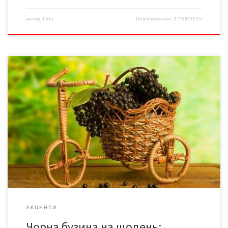
автор
Lida
Опубліковано
27/08/2015
Лікувальні властивості цієї рослини унікальні: вона помічна при
онкохворобах, недугах шлунково-кишкового тракту, нервів,
суглобів, ревматизмі, потужно зміцнює імунітет і допомагає
при перевтомі. Це далеко не повний перелік впливів цілющих
ягідок на людський організм. Корисними є чи не всі частини
рослини, бо містять широкий набір біологічно активних
речовин. Але сьогодні йтиметься […]
АКЦЕНТИ
Чорна бузина на щодень: