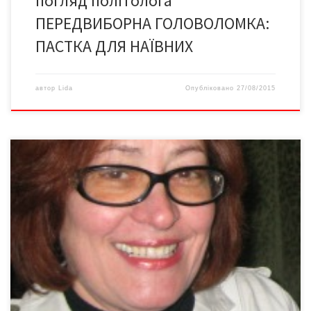
погляд політолога
ПЕРЕДВИБОРНА ГОЛОВОЛОМКА:
ПАСТКА ДЛЯ НАЇВНИХ
автор
Lida
Опубліковано
27/08/2015
Той, хто володіє інформацією, той володіє світом. Це правило
добре засвоїли сильні світу цього. Чи не тому всі засоби
масової інформації в усіх державах, як відомо, належать
можновладцям. Маючи в руках такий потужний засіб
маніпулювання суспільною свідомістю як ЗМІ, з народом можна
робити все, що завгодно. І це не перебільшення. […]