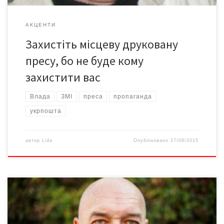
АКЦЕНТИ
Захистіть місцеву друковану
пресу, бо не буде кому
захистити вас
Влада
ЗМІ
преса
пропаганда
укрпошта
автор
Lida
Опубліковано
27/08/2015
Новопризначений глава Луганської військово-цивільної
адміністрації та засновник волонтерского фонду «Народний