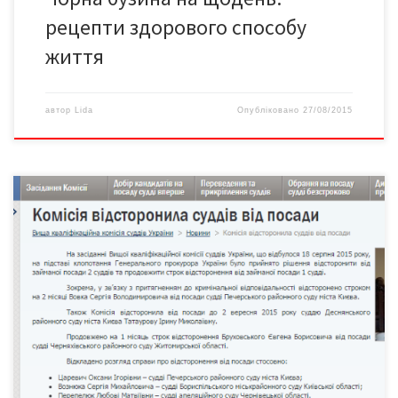
рецепти здорового способу
життя
автор
Lida
Опубліковано
27/08/2015
Засідання Вищої кваліфікаційної комісії суддів 18 серпня 2015
року, на якому анонсувався розгляд питань про відсторонення
та продовження строку відсторонення від посади сімох суддів
від посади, завершилося для судді Чернівецького
апеляційного суду Любові Перепелюк традиційно: її питання
відклали. Уже вчетверте. Як повідомляли «Версії» (№28 від 17
липня 2015 року), раніше […]