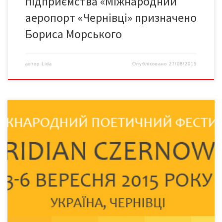
підприємства «Міжнародний
аеропорт «Чернівці» призначено
Бориса Морського
автор
Lida
Опубліковано
27/08/2015
ЧЕТВЕР, 3 вересня Центральний палац культури (пл.
Театральна, 5, 3-й поверх) 18:00-20:30: Молодіжна сцена
фестивалю: Юлія Стахівська, Заза Пауалішвілі, Лесик Панасюк,
Арсеній Тарасов, Юлія Кручак, Оксана Гаджій, Томаш Деяк,
Юрій Матевощук, Вано Крюгер, Андрій Тужиков, Марина
Однорог, Іванна Стеф’юк, Ірина Лазоревич, Дмитро Казаков,
Аліна Довженко. Костел Пречистого Серця Ісуса (вул. […]