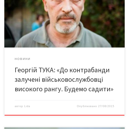
тил» Георгій Тука ніколи не працював чиновником. «Усе своє
життя я намагався змінити цю країну. Ця посада просто дає
мені нові можливості», – пояснив він. Єдиною умовою, що він
висунув президенту, були широкі повноваження та можливість
не вважатися штиком президентської […]
НОВИНИ
Георгій ТУКА: «До контрабанди
залучені військовослужбовці
високого рангу. Будемо садити»
автор
Lida
Опубліковано
27/08/2015