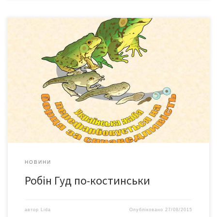
Красти – погано. Це знають навіть дітки у дитячому садку. Та
радянська влада нівелювала поняття чесності у своїх
громадян: украсти в держави ніколи не було соромно, хоча й
каралося жорсткіше – тією ж державою. Нині часи змінилися:
вже рідна держава обібрала більшість українців до ниточки,
та не позбавила їх працелюбства […]
НОВИНИ
Робін Гуд по-костинськи
автор
Lida
Опубліковано
27/08/2015