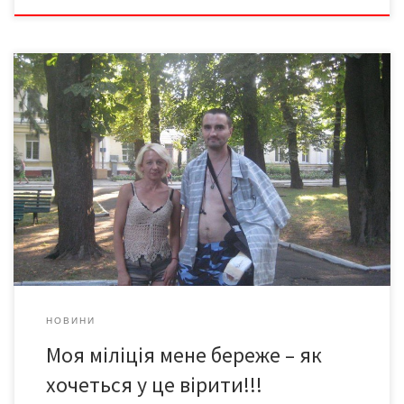
Хочеш стати крайнім – виклич 102 Чернівецький герой, інвалід
війни Юрій ШИПІТКО став свідком інциденту , що стався у
магазині в центрі міста, куди увірвався чоловік з пістолетом.
АТОшник викликав міліцію – і ледь не став крайнім у ситуації. Рік
тому чернівчанин Юрій Шипітко був важко поранений під
Амвросіївкою на […]
НОВИНИ
Моя міліція мене береже – як
хочеться у це вірити!!!