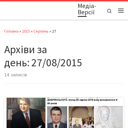
Медіа-
Перейти до вмісту
Search
Версії
Ме
Головна
»
2015
»
Серпень
»
27
Архіви за
день:
27/08/2015
14 записів
Постать заслуженого діяча мистецтв України Анатолія
Миколайовича Добрянського (1935-2003) і сьогодні
вирізняється особливою значимістю у культурному житті