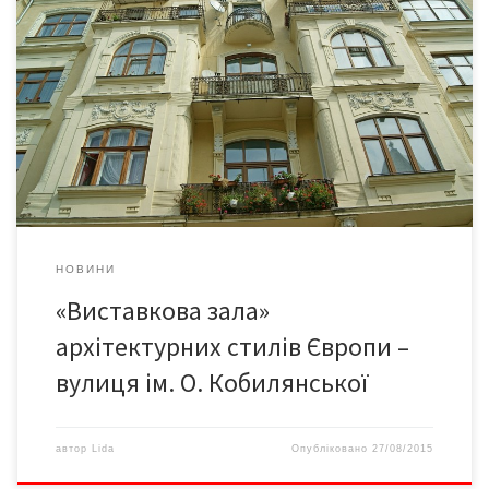
Колишня Панська вулиця, яку нинішні чернівчани запросто
звуть «Кобилянською» вважається виставковим залом
архітектурних стилів Європи. Найдавніша згадка про неї
належить до останнього десятиріччя XVIII століття: під назвою
Геренгассе (Панська) вона вперше згадується 1793 року. Це
був один з виїздів з міста на південь і до Панської вулиця
називалася Молодіївською, за […]
НОВИНИ
«Виставкова зала»
архітектурних стилів Європи –
вулиця ім. О. Кобилянської
автор
Lida
Опубліковано
27/08/2015