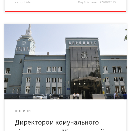
автор
Lida
Опубліковано
27/08/2015
Директором комунального підприємства «Міжнародний
аеропорт «Чернівці» призначено Бориса Морського,
повідомляє прес-служба міськради. З новим керівником
міський голова Олексій Каспрук уклав строковий трудовий
контракт терміном на один рік. «Новий директор аеропорту
фахівець в галузі авіаційної справи, добре обізнаний з
Чернівецьким аеропортом, вболіває за його долю, знає
ситуацію в авіаційній галузі України, […]
НОВИНИ
Директором комунального