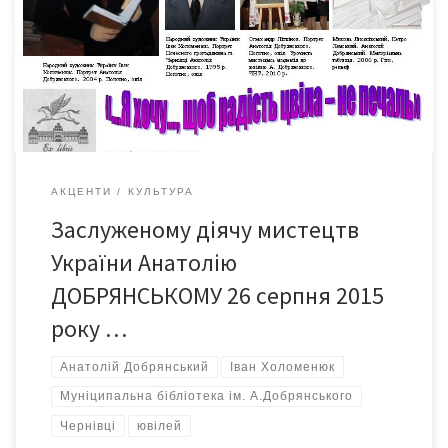
Чернівців, настільки масштабною була його просвітницька та
наукова діяльність. Він є автором численних книжок,
поетичних творів, наукових статей, перекладів тощо. Як
талановитого педагога, доцента кафедри української
літератури та людину енциклопедичних знань шанують його
[…]
АКЦЕНТИ
КУЛЬТУРА
Заслуженому діячу мистецтв
України Анатолію
ДОБРЯНСЬКОМУ 26 серпня 2015
року …
Анатолій Добрянський
Іван Холоменюк
Муніципальна бібліотека ім. А.Добрянського
Чернівці
ювілей