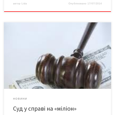
автор
Lida
Опубліковано
17/07/2014
Саме так слово «мільйон» написано у позовній заяві прописом,
а в цифровому варіанті не вистачає одного нуля… Позавчора,
15 липня, у Першотравневому районному суді м. Чернівці
розпочався розгляд позову п. Вакарюка до журналістів і
активістів про захист честі, гідності та ділової репутації.
Позивача в суді не було, його адвокат повідомив, […]
НОВИНИ
Суд у справі на «міліон»