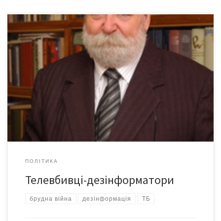
Під час війни засоби масової інформації країни-агресора
докладають значних зусиль до того, щоби в очах
громадськості позбавити противника будь-яких людських рис.
Російське телебачення відпрацювало новітні технології, які
показали високу ефективність. Правда, базуються вони на
примітивній брехні, нерідко зовсім абсурдній. Виявляється, що
відповідно підготовлена аудиторія найбільше вірить саме
такій. Останніми днями […]
ПОЛІТИКА
Телевбивці-дезінформатори
брудна війна
дезінформація
ТБ