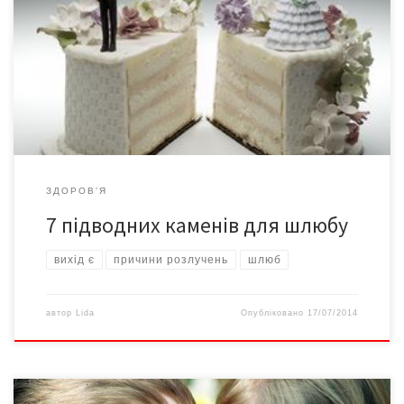
Чи правда, що найбільша ймовірність для розлучення
– на семи роках шлюбу? Які роки для шлюбу найнебезпечніші?
Широко розповсюджена думка про те, що сім років – свого
роду рубіж у стосунках, перейти який судилося не кожній парі.
Психологи досліджували причини розлучень […]
ЗДОРОВ'Я
7 підводних каменів для шлюбу
вихід є
причини розлучень
шлюб
автор
Lida
Опубліковано
17/07/2014