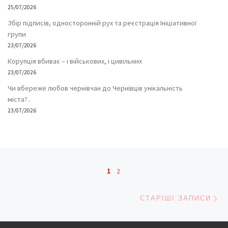
25/07/2026
Збір підписів, односторонній рух та реєстрація Ініціативної
групи
23/07/2026
Корупція вбиває – і військових, і цивільних
23/07/2026
Чи вбереже любов чернівчан до Чернівців унікальність
міста?..
23/07/2026
Навігація записів
1
2
Ст
СТАРІШІ ЗАПИСИ