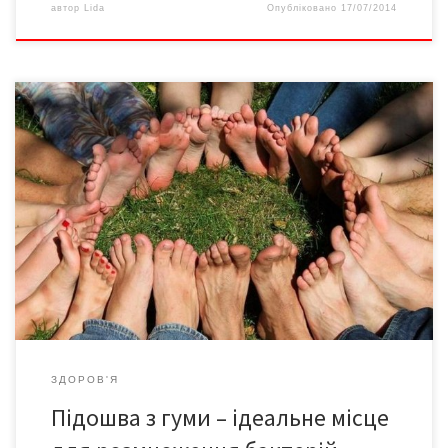
автор
Lida
Опубліковано
17/07/2014
Найшкідливіше для людини взуття, на думку фахівців, – гумові
шльопанці. Хоча для багатьох вони здаються найпрактичнішим
видом взуття влітку – і не лише на пляжі, але й на вулицях
міста. Та медики застерігають, що капці з двома перетинками
не забезпечують нормальну підтримку ступні, додають
напруги на ахіллесові сухожилля та призводять […]
ЗДОРОВ'Я
Підошва з гуми – ідеальне місце