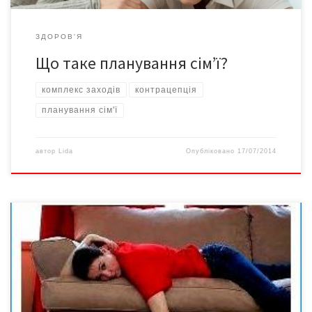
ЗДОРОВ'Я
Що таке планування сім’ї?
комплекс заходів
контрацепція
планування сім'ї
автор
Lida
Опубліковано
17/07/2014
За статистикою, близько 35 млн. людей в усьому світі відчуває
хронічну втому. І це при тому, що ще у 70-80-ті роки минулого
століття про синдром хронічної втоми не знав ніхто. А вже у
90-ті роки вона набула масових масштабів. 1994-го у Штатах