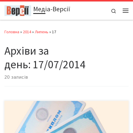
Медіа-Версії
Перейти до вмісту
Search
Ме
Головна
»
2014
»
Липень
»
17
Архіви за
день:
17/07/2014
20 записів
Новий закон про вищу освіту передбачає фінансову, кадрову
та економічну автономії в системі освіти Народний депутат