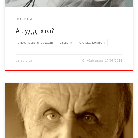
НОВИНИ
А судді хто?
люстрація суддів
скарги
склад комісії
автор
Lida
Опубліковано
17/07/2014
Петро Грицик. Нью Йорк. 2000-і роки. Фото Петро Григорович
Грицик. Член Національної спілки художників України (1989 р.).
Працює у галузі станкового живопису, монументального
мистецтва, кераміки та художньої фотографії. Народився 3
травня 1944 року у с. Жиличі Томашівського повіту
Люблінського воєводства у Польщі. Після закінчення