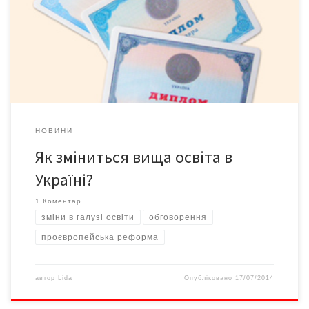
України Лілія Гриневич, голова комітету ВРУ з питань науки і
освіти, цими днями обговорила з викладацьким складом ЧНУ
ім. Ю. Федьковича новий закон «Про вищу освіту», ухвалений 1
липня. Лілія Гриневич наголосила, що «прийняття […]
НОВИНИ
Як зміниться вища освіта в
Україні?
1 Коментар
зміни в галузі освіти
обговорення
проєвропейська реформа
автор
Lida
Опубліковано
17/07/2014