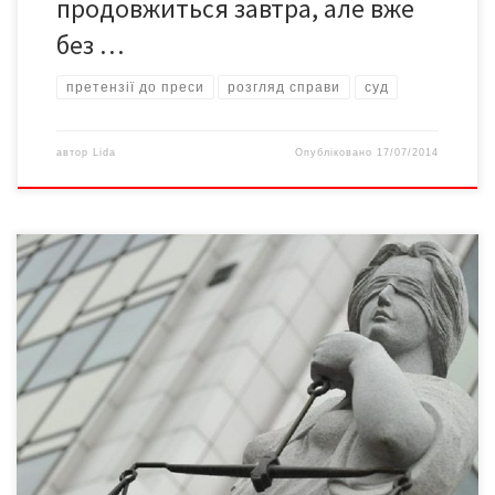
продовжиться завтра, але вже
без …
претензії до преси
розгляд справи
суд
автор
Lida
Опубліковано
17/07/2014
Верховна Рада України прийняла закон про люстрацію суддів.
Що він дає людям? Про це в розмові з Тамарою БОРОВИК,
головою Чернівецької обласної громадської організації із
захисту прав і свобод людини «На грані». – Тамаро
Іванівно, як відомо, ще у квітні ВРУ прийняла закон […]