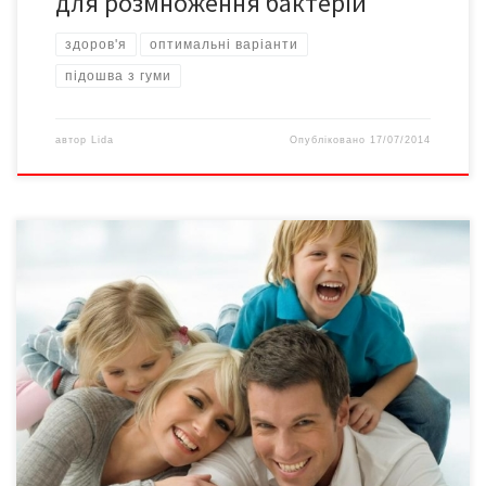
для розмноження бактерій
здоров'я
оптимальні варіанти
підошва з гуми
автор
Lida
Опубліковано
17/07/2014
Бесіду про актуальне та інтимне веде Тетяна КОЗИР, лікар-
гінеколог, тренер програми благодійного фонду «Нова сім’я» з
питань репродуктивного здоров’я та планування сім’ї,
спеціаліст СНІД-центру. Протягом кількох десятиліть
проблеми регулювання народжуваності вирішувалися у нас за
умов широкої доступності штучних абортів і вкрай
обмеженого застосування сучасних методів контрацепції.
Наразі вже існує сучасна […]