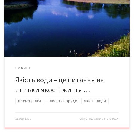
Уп’яте відзначений Міжнародний день Дністра – річки трьох
держав: України, Молдови та Румунії. Заходи відбулися в усіх 7
областях України, якими протікає ця друга серед рівнинних рік
Європи за швидкістю течії водна артерія. За сучасних викликів
українцям нібито й не до екологічних проблем. Хоча саме ці
проблеми належать до тих, […]
НОВИНИ
Якість води – це питання не
стільки якості життя …
гірські річки
очисні споруди
якість води
автор
Lida
Опубліковано
17/07/2014