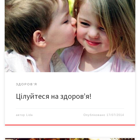
За життя людина витрачає на поцілунки в середньому 2 тижні
Всесвітній день поцілунків – неофіційне свято,
започатковане в XIX столітті у Великій Британії і 20 років тому
затверджене ООН. Відзначається щорічно 6 липня.
Поцілунок — це дотик людини губами до будь-чого для
вираження своїх […]
ЗДОРОВ'Я
Цілуйтеся на здоров’я!
автор
Lida
Опубліковано
17/07/2014