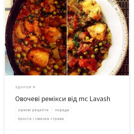
Наразі mc Lavash перебуває у черговому овочевому періоді
(майже як Пікассо, тільки щодо харчів) і охоче розповідає про
ті страви, що йому вдаються. Отже чергова страва в стилі
Лечо. Угорці та болгари називають її «лечо», а кавказці –
аджеп-сандал, коли з баклажанами, і хоп-сандал – коли з
кабачками. Можна одразу […]
ЗДОРОВ'Я
Овочеві ремікси від mc Lavash
зіркові рецепти
поради
проста і смачна страва