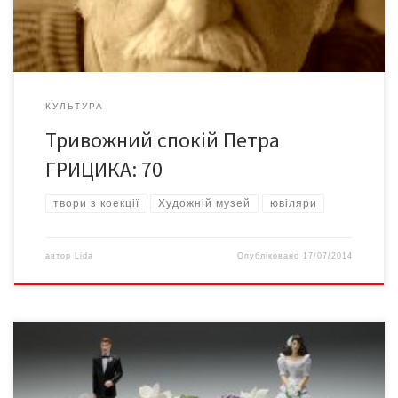
Львівського інституту прикладного та декоративного
мистецтва, […]
КУЛЬТУРА
Тривожний спокій Петра
ГРИЦИКА: 70
твори з коекції
Художній музей
ювіляри
автор
Lida
Опубліковано
17/07/2014