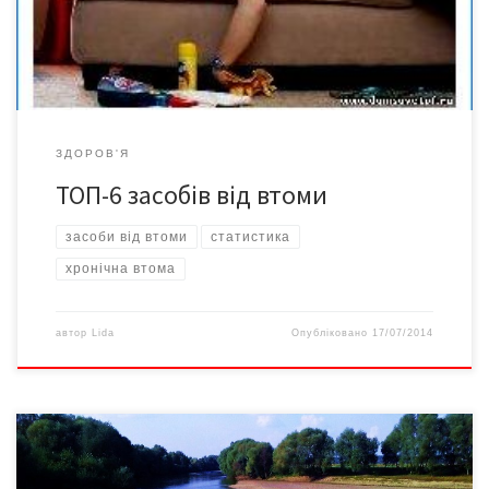
навіть відкрили науково-дослідний інститут «Національний
Центр хронічної втоми». […]
ЗДОРОВ'Я
ТОП-6 засобів від втоми
засоби від втоми
статистика
хронічна втома
автор
Lida
Опубліковано
17/07/2014