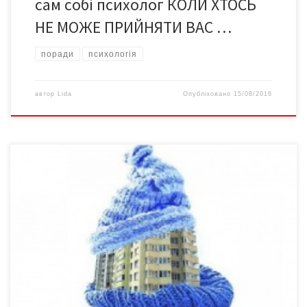
сам собі психолог КОЛИ ХТОСЬ
НЕ МОЖЕ ПРИЙНЯТИ ВАС …
поради
психологія
автор
Lida
Опубліковано
15/08/2016
Чому в квартирі холодно, сиро і віють протяги? На це питання
жителі багатоповерхівок часто не можуть знайти однозначної
відповіді. Бо щоб зберегти тепло в квартирі, слід враховувати
всі можливі причини втрати тепла і більшість заходів з
утеплення квартири краще проводити теплої пори року.
Готуй сани влітку! Щоби батарея ефективніше обігрівала […]