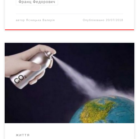
Франц Федорович
автор
Ясницька Валерія
Опубліковано
20/07/2018
Літо-2018 буде найспекотнішим за 123 роки. Метеорологи
б’ють на сполох: атмосфера Землі нагрівається значно
швидше, ніж будь-коли. І це не жарти. За даними ООН, за
минуле століття глобальна температура на Земній кулі
підвищилася на пів, а в Європі – на майже півтора градуси. Далі
– буде лише гірше. Прогнози вказують на […]
ЖИТТЯ