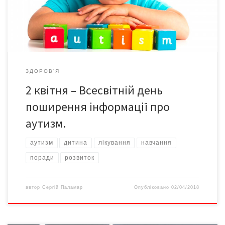
пише uamodna.com Пропонуємо 10 найважливіших фактів про
розлади аутистичного […]
ЗДОРОВ'Я
2 квітня – Всесвітній день
поширення інформації про
аутизм.
аутизм
дитина
лікування
навчання
поради
розвиток
автор
Сергій Паламар
Опубліковано
02/04/2018