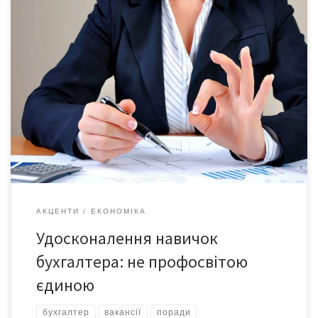
Ніколи не варто зупинятися на досягнутому. Особливо, якщо
ви шукаєте роботу й маєте диплом бухгалтера. Спеціалізована
освіта, підвищення кваліфікації, тренінги – це добре. Проте
думка, що тільки вони роблять вас хорошим спеціалістом –
хибна. Часто навіть найдорожчі курси не виправдовують
сподівань. Переглядаючи вакансії для бухгалтера у пошуку
більш […]
АКЦЕНТИ
ЕКОНОМІКА
Удосконалення навичок
бухгалтера: не профосвітою
єдиною
бухгалтер
вакансії
поради