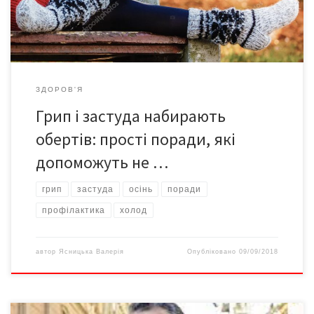
приміщення, в яких ви […]
ЗДОРОВ'Я
Грип і застуда набирають
обертів: прості поради, які
допоможуть не …
грип
застуда
осінь
поради
профілактика
холод
автор
Ясницька Валерія
Опубліковано
09/09/2018