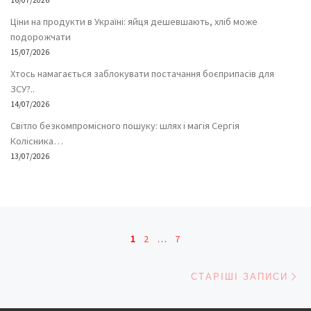
16/07/2026
Ціни на продукти в Україні: яйця дешевшають, хліб може
подорожчати
15/07/2026
Хтось намагається заблокувати постачання боєприпасів для
ЗСУ?..
14/07/2026
Світло безкомпромісного пошуку: шлях і магія Сергія
Колісника…
13/07/2026
Навігація записів
1
2
…
7
Ст
СТАРІШІ ЗАПИСИ