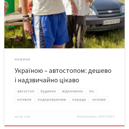
відпочинку нерідко обирають автостоп як альтернативу
поїздці автобусом, потягом чи літаком. Такий метод
пересування не тільки залишає купу незабутніх вражень і
неповторних емоцій, а й заощаджує ваші гроші! Адже, за
словами 18-річного подорожувальника Максима Завалля, він
витрачає за […]
НОВИНИ
Україною – автостопом: дешево
і надзвичайно цікаво
автостоп
будинок
відпочинок
ліс
ночівля
подорожуючим
поради
чоловік
автор
Lida
Опубліковано
04/07/2013