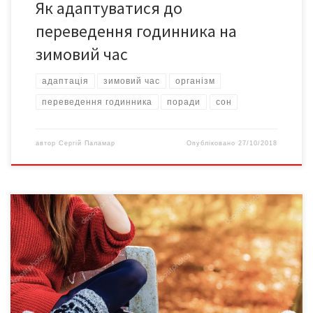
Як адаптуватися до
переведення годинника на
зимовий час
адаптація
зимовий час
організм
переведення годинника
поради
сон
автор
Сергій Паламар
Опубліковано
27/10/2018
Більше позитиву і трохи турботи про свій імунітет – і нежить,
кашель або грип оминуть вас. Миття рук Щоб не заразитися у
транспорті, на роботі або в школі, варто стежити за гігієною
рук. Під час зростання простудних захворювань важливо мити
руки частіше, ніж звичайно. Провітрювання Провітрюйте