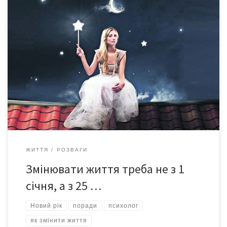
Ми підходимо до межі цього року і вже за тиждень
зустрічатимемо новий – 2018-й. Грудень, Новий рік, Різдво –
традиційний час підвести підсумки, згадати щасливі та сумні
моменти, побудувати плани і помріяти про майбутнє. “Ми
запам’ятовуємо і забуваємо щось не через властивості
пам’яті, а від того, наскільки свідомо […]
ЖИТТЯ
РОЗВАГИ
Змінювати життя треба не з 1
січня, а з 25 …
Новий рік
поради
психолог
як змінити життя