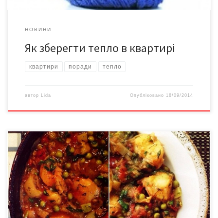
НОВИНИ
Як зберегти тепло в квартирі
квартири
поради
тепло
автор
Lida
Опубліковано
18/09/2014
Наразі mc Lavash перебуває у черговому овочевому періоді
(майже як Пікассо, тільки щодо харчів) і охоче розповідає про
ті страви, що йому вдаються. Отже чергова страва в стилі
Лечо. Угорці та болгари називають її «лечо», а кавказці –
аджеп-сандал, коли з баклажанами, і хоп-сандал – коли з