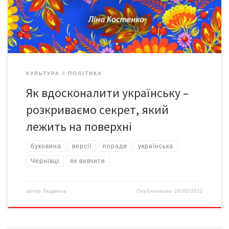
указами й циркулярами. Однак, попри різні перешкоди, її
вдалося зберегти. Адже аксіома […]
КУЛЬТУРА
ПОЛІТИКА
Як вдосконалити українську –
розкриваємо секрет, який
лежить на поверхні
буковина
версії
поради
українська
Чернівці
як вивчити
автор
Людмила
Опубліковано
28/05/2022