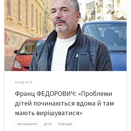
Сучасні діти позбавлені здорового дитинства, замість цього в
них є: *байдужі батьки, які, замість спілкування з дитиною,
дозволяють їм усе; *відчуття, що їм, дітям, усі заборгували;
*незбалансоване харчування й нестача сну; малорухомий і
майже цілком домашній спосіб життя; *безкінечна стимуляція,
технологічні забавки, миттєве задоволення. І через це
«підростаюче покоління», про […]
АКЦЕНТИ
Франц ФЕДОРОВИЧ: «Проблеми
дітей починаються вдома й там
мають вирішуватися»
виховання
діти
поради