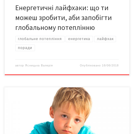
Енергетичні лайфхаки: що ти
можеш зробити, аби запобігти
глобальному потеплінню
глобальне потепління
енергетика
лайфхак
поради
автор
Ясницька Валерія
Опубліковано
16/06/2018
У 1990-х роках ХХ ст. ця хвороба була мало вивченим
захворюванням. Цей діагноз ставили в середньому 1 дитині з 5
тисяч. Сучасніі дослідження, проведені за фінансової
підтримки організації Autism speaks в Південній Кореї, дали
страшні результати. 1 школяр з 38 є аутистом,