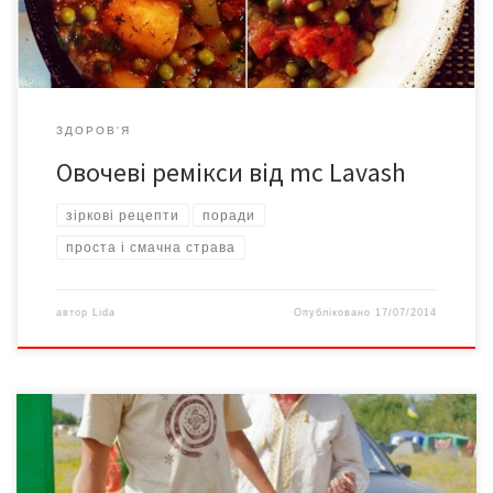
кабачками. Можна одразу […]
ЗДОРОВ'Я
Овочеві ремікси від mc Lavash
зіркові рецепти
поради
проста і смачна страва
автор
Lida
Опубліковано
17/07/2014
Мандрувати Україною можна практично безкоштовно.
Відкриваючи для себе світ подорожей, любителі активного