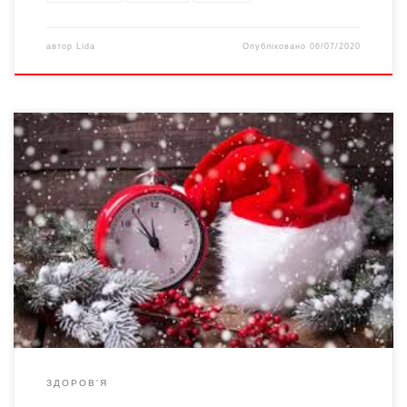
автор
Lida
Опубліковано
06/07/2020
Україна переходить на зимовий час в останню неділю жовтня
– в ніч на 28 жовтня. Тобто в ніч з 27 на 28 жовтня стрілки
годинника треба буде повернути на годину назад. Щоб зміна
часу не завдала великого дискомфорту, потрібно
дотримуватися певних порад. Перехід на зимовий час означає
те, що люди […]
ЗДОРОВ'Я