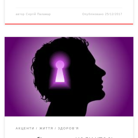
автор
Сергій Паламар
Опубліковано
25/12/2017
Ви не зобов’язані нікому пояснювати свою життєву ситуацію.
Якщо ви живете в цивільному шлюбі, або міняєте квартиру на
іншу, або живете з батьками, хоча вам уже давно не двадцять,
– ви не зобов’язані нікому звітувати, чому ви робите так, а не
інакше. 2. Ви не зобов’язані нікому пояснювати свої життєві
[…]
АКЦЕНТИ
ЖИТТЯ
ЗДОРОВ'Я