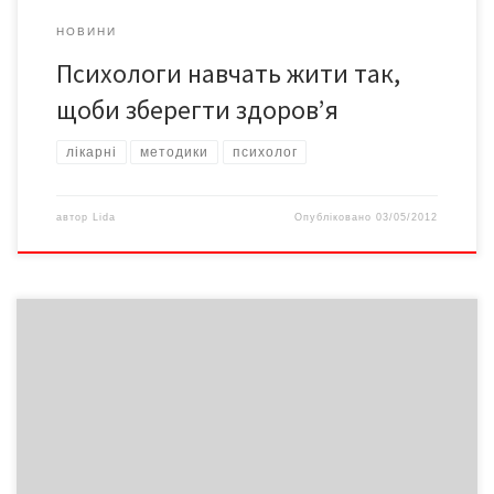
НОВИНИ
Психологи навчать жити так,
щоби зберегти здоров’я
лікарні
методики
психолог
автор
Lida
Опубліковано
03/05/2012
Безробітним може стати кожен. Але найчастіше воно зачіпає,
на жаль, звичайних людей, які не мають мільйонних статків,
розкішних яхт і вілл. Якщо вам не пощастило і ви втратили
роботу, не варто опускати руки і впадати у відчай. Треба
боротися і шукати, бо хто шукає, той завжди знаходить. А ще –
погляньте на проблему з іншого боку, спробуйте оцінити її