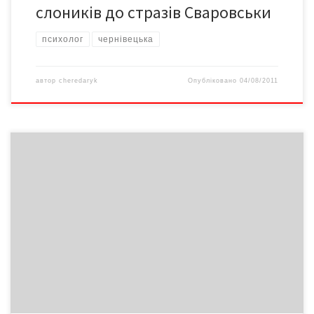
слоників до стразів Сваровськи
психолог
чернівецька
автор
cheredaryk
Опубліковано
04/08/2011
За розбещення власних дітей та утримання в неволі жінки
затримали цими днями правоохоронці лідера
незареєстрованої секти в Котелеві Новоселицького району.