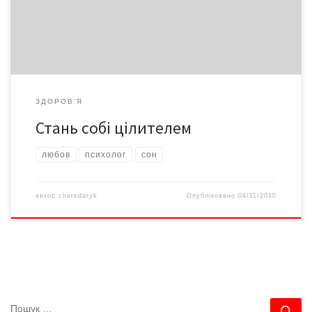
недуги, навіть алкоголізму, – стверджує вона.
ЗДОРОВ'Я
Стань собі цілителем
любов
психолог
сон
автор
cheredaryk
Опубліковано
04/11/2010
ПОШУК
По