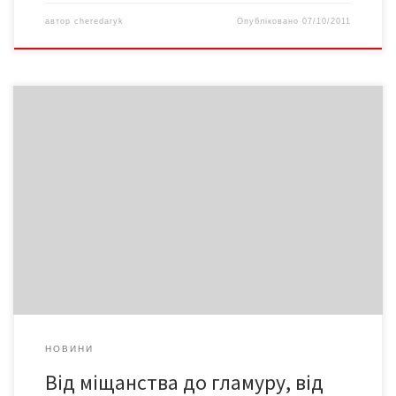
автор
cheredaryk
Опубліковано
07/10/2011
Споживацтво – явище дуже агресивне. Тож хто кого: воно нас
знищить чи ми – його? Я схиляюсь до першого. Бо всі ми, без
винятку, – споживачі, а життя людини – це низка покупок. Так,
принаймні, стверджують профі з цього питання.
НОВИНИ
Від міщанства до гламуру, від