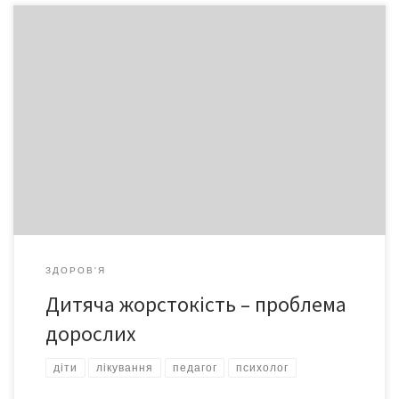
10 жовтня – Всесвітній день психічного здоров’я. Діти – це
дзеркало, в якому відображаються всі хвороби й вади
суспільства. А їх поведінка – це саме та мораль, яку
закладають батьки, оточення, засобами масової інформації.
Зрештою, і ми всі – родом із дитинства.
ЗДОРОВ'Я
Дитяча жорстокість – проблема
дорослих
діти
лікування
педагог
психолог