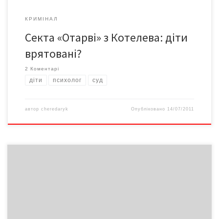
КРИМІНАЛ
Секта «Отарві» з Котелева: діти
врятовані?
2 Коментарі
діти
психолог
суд
автор
cheredaryk
Опубліковано
14/07/2011
Як ми влаштовані, чим живемо, як реагуємо на ситуації? Чому
одні події нас тішать, інші – дратують? Відповідь на це має
психолог Ганна ЛОСЕВА: – Людина може позбутися будь-якої