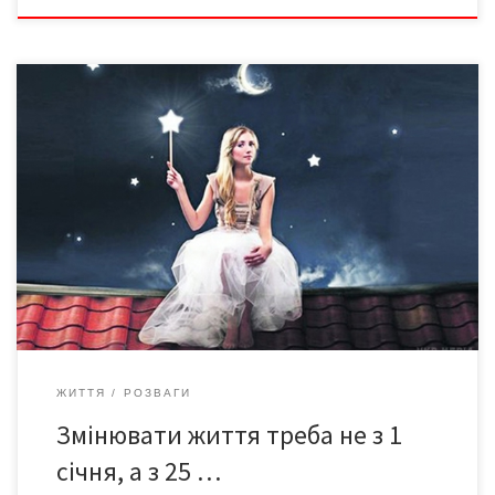
Ми підходимо до межі цього року і вже за тиждень
зустрічатимемо новий – 2018-й. Грудень, Новий рік, Різдво –
традиційний час підвести підсумки, згадати щасливі та сумні
моменти, побудувати плани і помріяти про майбутнє. “Ми
запам’ятовуємо і забуваємо щось не через властивості
пам’яті, а від того, наскільки свідомо […]
ЖИТТЯ
РОЗВАГИ
Змінювати життя треба не з 1
січня, а з 25 …