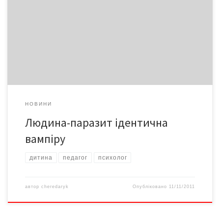
що завдяки цивілізації людина перетворюється на якусь дивну
у духовному сенсі істоту з усіма ознаками вампіризму.
Інформаційного вампіризму, я б сказав. Бо вона споживає
інформацію в готовому вигляді, без осмислення. А це в свою
чергу веде до атрофії мислення та уяви…
НОВИНИ
Людина-паразит ідентична
вампіру
дитина
педагог
психолог
автор
cheredaryk
Опубліковано
11/11/2011