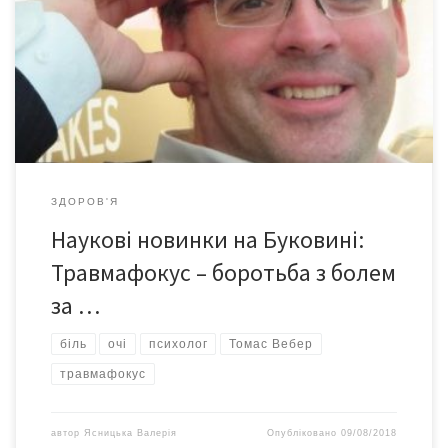
терапевт у роботі з парами, клінічний дослідник у сфері
терапії болю в клініці SysTelios (Німеччина), засновник
Німецького товариства психотравматології та дослідження
насильства (GPTG), засновник методу травмафокусу, керівник
інституту нейропсихотерапії (Австрія) – був учасником ХХІV
науково-практичної конференції з […]
ЗДОРОВ'Я
Наукові новинки на Буковині:
Травмафокус – боротьба з болем
за …
біль
очі
психолог
Томас Вебер
травмафокус
автор
Ясницька Валерія
Опубліковано
09/08/2018