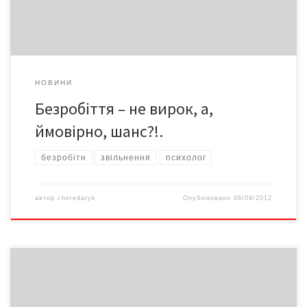
як… шанс.
НОВИНИ
Безробіття – не вирок, а,
ймовірно, шанс?!.
безробітн
звільнення
психолог
автор
cheredaryk
Опубліковано
06/04/2012
Ми спостерігаємо цілу низку таких явищ, які є наслідком того,