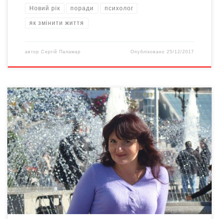
Новий рік
поради
психолог
як змінити життя
автор
Сергій Паламар
Опубліковано
25/12/2017
Суттєве погіршення здоров’я людей, збільшення рівня
захворюваності і смертності, зменшення середньої
тривалості життя, а також масова зміна поведінки викликають
занепокоєння медиків. Емоційні зриви, порушення психічного
стану та суїциди стають мало не нормою. Саме тому професія
психолога набуває нині все більшого значення у житті
сучасного суспільства і cтає невід’ємною складовою нашого
[…]