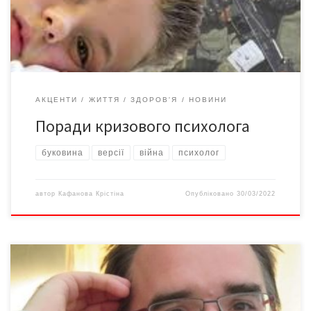
їсти? Вода. Помалу пити воду – це діє заспокійливо, бо змушує
[…]
АКЦЕНТИ
ЖИТТЯ
ЗДОРОВ'Я
НОВИНИ
Поради кризового психолога
буковина
версії
війна
психолог
автор
Кафанова Крістіна
Опубліковано
30/03/2022
Томас ВЕБЕР (ТНОМАS WEBER) – клінічний психолог,
нейропсихолог, гештальт-терапевт і травматерапевт,