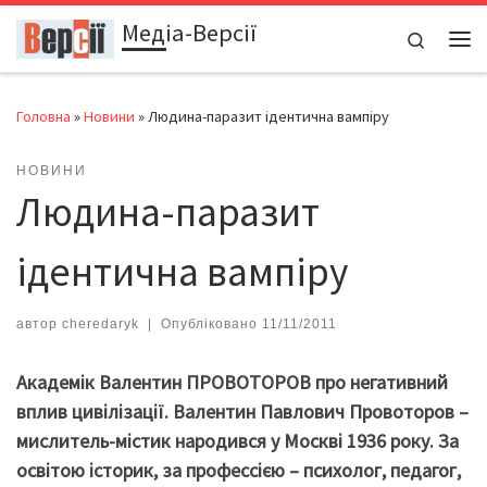
Медіа-Версії
Перейти до вмісту
Search
Ме
Головна
»
Новини
»
Людина-паразит ідентична вампіру
НОВИНИ
Людина-паразит
ідентична вампіру
автор
cheredaryk
|
Опубліковано
11/11/2011
Академік Валентин ПРОВОТОРОВ про негативний
вплив цивілізації. Валентин Павлович Провоторов –
мислитель-містик народився у Москві 1936 року. За
освітою історик, за профессією – психолог, педагог,