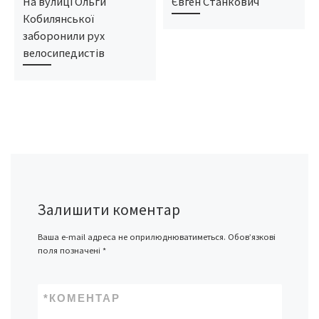
На вулиці Ольги
Євген Станкович
Кобилянської
заборонили рух
велосипедистів
Залишити коментар
Ваша e-mail адреса не оприлюднюватиметься.
Обов’язкові
поля позначені
*
*
КОМЕНТАР