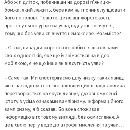
Або ж підліток, побачивши на дорозі п’яницю-
бомжа, який лежить, бере камінь і починє лупцювати
його по голові. Повірте, це не від жорстокості,
просто у нього уражена уява, відсутнє співчуття,
тому що без уяви співчуття неможливе. Розумієте?
– Отож, випадки жорстокого побиття школярами
своїх однолітків, яке ще й знімається на відео
мобілкою, є не що інше як відсутність уяви?
– Саме так. Ми спостерігаємо цілу низку таких явищ,
які є наслідком того, що завдяки цивілізації людина
перетворюється на якусь дивну у духовному сенсі
істоту з усіма ознаками вампіризму. Інформаційного
вампіризму, я б сказав. Бо вона споживає
інформацію в готовому вигляді, без осмислення. А
це в свою чергу веде до атрофії мислення та уяви…