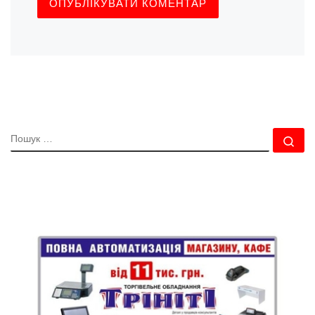
ПОШУК
По