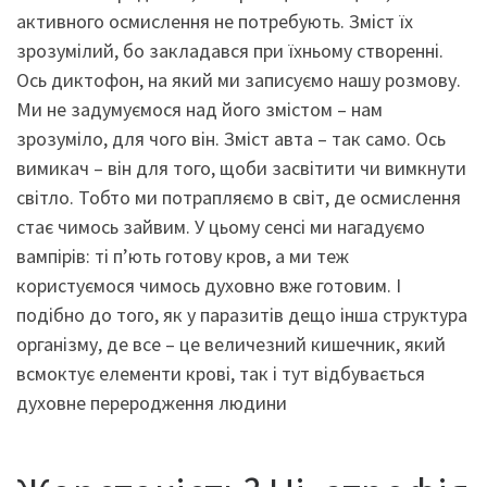
активного осмислення не потребують. Зміст їх
зрозумілий, бо закладався при їхньому створенні.
Ось диктофон, на який ми записуємо нашу розмову.
Ми не задумуємося над його змістом – нам
зрозуміло, для чого він. Зміст авта – так само. Ось
вимикач – він для того, щоби засвітити чи вимкнути
світло. Тобто ми потрапляємо в світ, де осмислення
стає чимось зайвим. У цьому сенсі ми нагадуємо
вампірів: ті п’ють готову кров, а ми теж
користуємося чимось духовно вже готовим. І
подібно до того, як у паразитів дещо інша структура
організму, де все – це величезний кишечник, який
всмоктує елементи крові, так і тут відбувається
духовне переродження людини