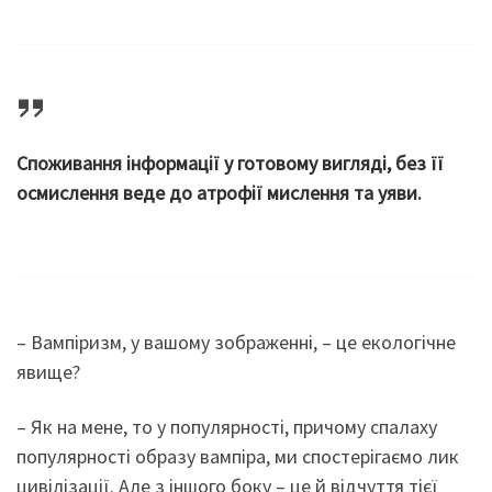
Споживання інформації у готовому вигляді, без її
осмислення веде до атрофії мислення та уяви.
– Вампіризм, у вашому зображенні, – це екологічне
явище?
– Як на мене, то у популярності, причому спалаху
популярності образу вампіра, ми спостерігаємо лик
цивілізації. Але з іншого боку – це й відчуття тієї