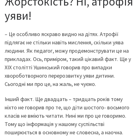
Жорстокість? Ні, атрофія
уяви!
– Це особливо яскраво видно на дітях. Атрофії
підлягає не стільки навіть мислення, скільки уява
людини. Як педагог, можу продемонструвати це на
прикладах. Ось, приміром, такий цікавий факт. Ще у
XIX столітті Ушинський говорив про випадки
хвороботворного перерозвитку уяви дитини.
Сьогодні ми про це, на жаль, не чуємо.
Інший факт. Ще двадцать – тридцать років тому
ніхто не говорив про те, що діти шостого- восьмого
класів не вміють читати. Нині ми про це говоримо.
Тому що інформація у нашому суспільстві
поширюється в основному не словесна, а наочна.