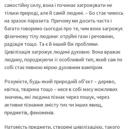
самостійну силу, вона і починає загрожувати не
тільки природі, але й самій людині. – Бо стає чимось
на зразок паразита. Причому ми досить часто і
багато говоримо сьогодні про те, чим вона загрожує
фізичному тілу людини: отруйні гази і речовини,
радіація тощо. Та є й інший бік проблеми.
Цивілізація загрожує людині духовно. Вона вражає
людину, породжуючи її особливий тип, який сам по
собі стає певною мірою духовним вампіром.
Розумієте, будь-який природній об’єкт – дерево,
квітка, тварина тощо – несе в собі масу можливих
значень, які людина пізнає через пошук, через
активне пізнання змісту тих чи інших явищ,
предметів, феноменів.
Натомість предмети, створені цивілізацією, такого