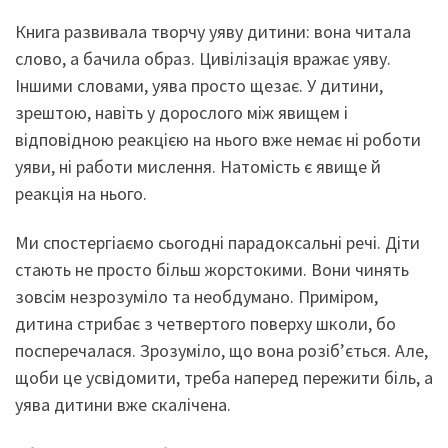
Книга развивала творчу уяву дитини: вона читала
слово, а бачила образ. Цивілізація вражає уяву.
Іншими словами, уява просто щезає. У дитини,
зрештою, навіть у дорослого між явищем і
відповідною реакцією на нього вже немає ні роботи
уяви, ні работи мислення. Натомість є явище й
реакція на нього.
Ми спостергіаємо сьогодні парадоксальні речі. Діти
стають не просто більш жорстокими. Вони чинять
зовсім незрозуміло та необдумано. Приміром,
дитина стрибає з четвертого поверху школи, бо
посперечалася. Зрозуміло, що вона розіб’ється. Але,
щоби це усвідомити, треба наперед пережити біль, а
уява дитини вже скалічена.