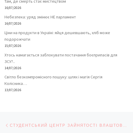
Там, де смерть стає мистецтвом
16/07/2026
Небезпека: уряд змінює НЕ парламент
16/07/2026
Ціни на продукти в Україні: яйця дешевшають, хліб може
подорожчати
15/07/2026
Хтось намагається заблокувати постачання боєприпасів для
ЗСУ?..
14/07/2026
Світло безкомпромісного пошуку: шлях і магія Сергія
Колісника…
13/07/2026
Навігація записів
Попередній запис
СТУДЕНТСЬКИЙ ЦЕНТР ЗАЙНЯТОСТІ ВЛАШТОВУЄ НА РОБОТУ ОХОЧИХ