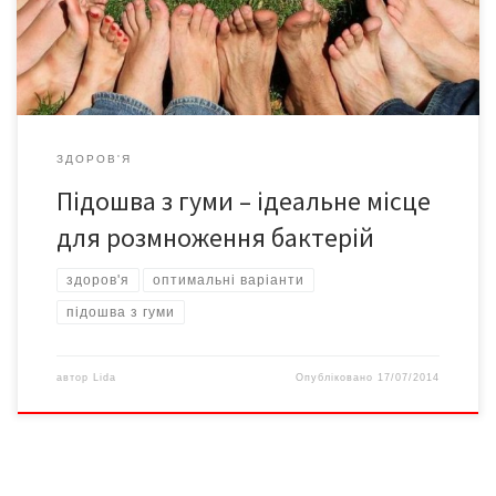
не забезпечують нормальну підтримку ступні, додають
напруги на ахіллесові сухожилля та призводять […]
ЗДОРОВ'Я
Підошва з гуми – ідеальне місце
для розмноження бактерій
здоров'я
оптимальні варіанти
підошва з гуми
автор
Lida
Опубліковано
17/07/2014