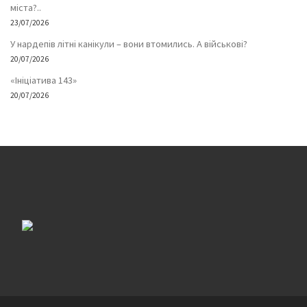
міста?..
23/07/2026
У нардепів літні канікули – вони втомились. А військові?
20/07/2026
«Ініціатива 143»
20/07/2026