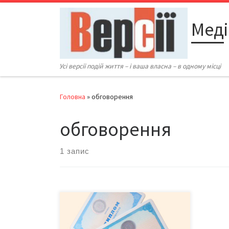
Перейти до вмісту
Меді
Усі версії подій життя – і ваша власна – в одному місці
Головна
»
обговорення
обговорення
1 запис
Новий закон про вищу освіту
передбачає фінансову, кадрову та
економічну автономії в системі