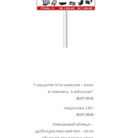
У нардепів літні канікули – вони
втомились. А військові?
20/07/2026
«Ініціатива 143»
20/07/2026
Невидимий вбивця –
дрібнодисперсний пил – після
обстрілів продовжує свою