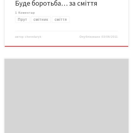
Буде боротьба… за сміття
1 Коментар
Прут
смітник
сміття
автор
cheredaryk
Опубліковано
03/06/2011
... Уникайте індивідуально упакованих продуктів (сир
скибочками, соки тощо)...Не користуйтеся одноразовими
бритвами, ручками, олівцями і запальничками... Не викидайте
непотрібні речі на смітник – віддавайте на благочинність.