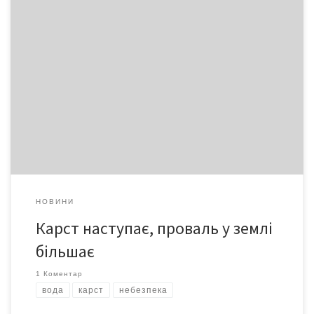
За останній рік у Заставнівському та Новоселицькому районах
відмічена масова активізація провалоутворення, пов’язана з
триваючими тектонічними процесами та негативним
втручанням людини у перебіг природних подій. Укотре
доводиться нагадувати: карст – недоречне і доволі підступне
явище, яке вимагає постійної уваги і поваги. Чи варто будити
звіра, щоби випробувати його міць на власній шкірі і кишені?
НОВИНИ
Карст наступає, проваль у землі
більшає
1 Коментар
вода
карст
небезпека