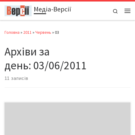
Медіа-Версії
Перейти до вмісту
Search
Ме
Головна
»
2011
»
Червень
»
03
Архіви за
день:
03/06/2011
11 записів
У невеличкий гвинтокрил, лісову галявину, гніздечко для