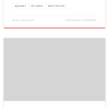
аромат
вітамін
мистецтво
автор
cheredaryk
Опубліковано
03/06/2011
До 110-ої річниці від дня народження всесвітньовідомої
поетеси, чернівчанки за походженням Рози Ауслендер у її
рідному місті «на схилах у сукні зеленій», як вона писала про
Чернівці, відкрили виставку, показали фільм та виставу. А ще
провели поетичні читання, присвячені цій чи не найвідомішій
представниці неіснуючого нині єврейського світу довоєнних
Чернівців.