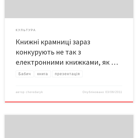
КУЛЬТУРА
Книжні крамниці зараз
конкурують не так з
електронними книжками, як …
Бабич
книга
презентація
автор
cheredaryk
Опубліковано
03/06/2011