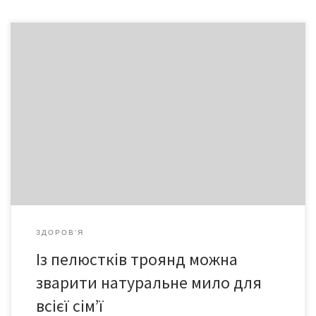
Антоніна Олейникова створює мило вдома. Каже, завдяки
миловарінню максимально зменшила вміст хімії в домі. Для
приготування свого мила Тоня використовує тільки натуральні
компоненти – настої трав, мед, ефірні олії та шкірочки
фруктів.
ЗДОРОВ'Я
Із пелюстків троянд можна
зварити натуральне мило для
всієї сім’ї