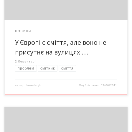
НОВИНИ
У Європі є сміття, але воно не
присутнє на вулицях …
2 Коментарі
проблем
смітник
сміття
автор
cheredaryk
Опубліковано
03/06/2011
Спогади тих чернівчан насамперед міські, не заморочені
ідеологією, і вони про велич приватного життя. Держава
майже непомітна в тих мемуарах. І ті люди, на відміну від