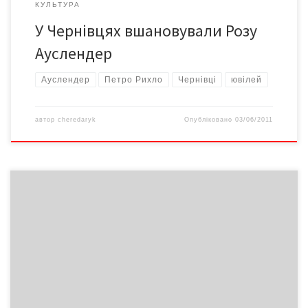
КУЛЬТУРА
У Чернівцях вшановували Розу
Ауслендер
Ауслендер
Петро Рихло
Чернівці
ювілей
автор
cheredaryk
Опубліковано
03/06/2011
Уже традиційна виставка-ярмарок «Книжковий світ Буковини»
з нагоди Дня працівників видавництв, поліграфії і
книгорозповсюдження відбулася на Соборній площі.
Чернівчани не тільки мали змогу потримати в руках і навіть
придбати за ціною видавця найсвіжіші місцеві книжні новинки
буковинських видавців, а й поспілкуватися з авторами кращих
книг минулого року.