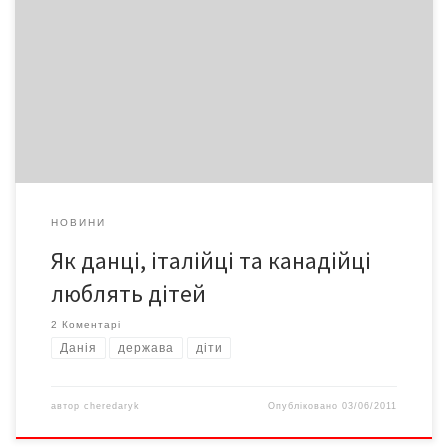
«Я люблю тільки старих і дітей!» Пам’ятаєте цю фразу
Штірліца з культового радянського кінофільму «17
миттєвостей весни»? Так ось у мене склалося враження, що в
Європі живуть самі штірліци.
НОВИНИ
Як данці, італійці та канадійці
люблять дітей
2 Коментарі
Данія
держава
діти
автор
cheredaryk
Опубліковано
03/06/2011