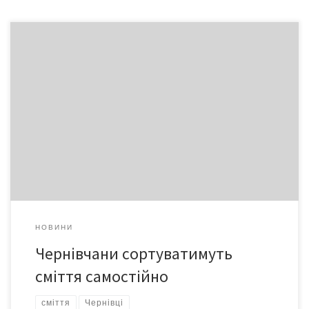
50 нових контейнерів для роздільного збору сміття невдовзі
встановлять у центрі міста. Чернівчани кидатимуть сміття у
контейнери двох типів: «сітки» для паперу, пластику, скла,
металу та звичайні контейнери для загального сміття
(харчових відходів, керамічного посуду, забрудненої вологої
упаковки тощо). Усі роздільно зібрані відходи далі
вивозитимуть на вторинну переробку
НОВИНИ
Чернівчани сортуватимуть
сміття самостійно
сміття
Чернівці