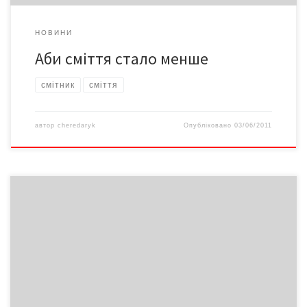
НОВИНИ
Аби сміття стало менше
смітник
сміття
автор
cheredaryk
Опубліковано
03/06/2011
Сміття. Цивілізовані країни: відходи – у доходи. Нецивілізовані:
фактор винищення громадян