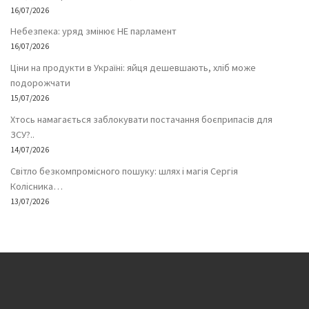
16/07/2026
Небезпека: уряд змінює НЕ парламент
16/07/2026
Ціни на продукти в Україні: яйця дешевшають, хліб може
подорожчати
15/07/2026
Хтось намагається заблокувати постачання боєприпасів для
ЗСУ?..
14/07/2026
Світло безкомпромісного пошуку: шлях і магія Сергія
Колісника…
13/07/2026