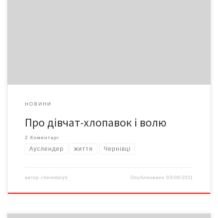
багатьох наших співвітчизників, не тільки не плачуть за
державою, вони б воліли її не помічати. Держава для них –
мало не смішний казус, дивна обставина, шоу. Щастя залежить
не від неї. І це також ґрунтовна відмінність того світогляду.
Адже ми, практично всі, стільки очікуємо від держави, що
шахраям від політики тільки й залишається, що нас дурити. Лох
пливе в руки косяками.
НОВИНИ
Про дівчат-хлопавок і волю
2 Коментарі
Ауслендер
життя
Чернівці
автор
cheredaryk
Опубліковано
03/06/2011