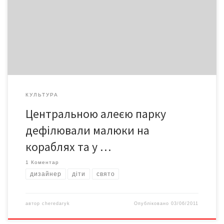
янголятка та хатинку мишеняти, і навіть у справжнісіньку
каравелу з вітрилами перетворили свої дитячі візочки батьки,
які взяли участь у «Параді дитячих колясок» Мамочки UA» до
Дня захисту дитини.
КУЛЬТУРА
Центральною алеєю парку
дефілювали малюки на
кораблях та у …
1 Коментар
дизайнер
діти
свято
автор
cheredaryk
Опубліковано
03/06/2011