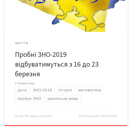
та французької) — 23 березня. У день проведення пробного
тестування кожний зареєстрований учасник може пройти
тест […]
ЖИТТЯ
Пробні ЗНО-2019
відбуватимуться з 16 до 23
березня
1 Коментар
дати
ЗНО-2019
Історія
математика
пробне ЗНО
українська мова
автор
Ясницька Валерія
Опубліковано
16/10/2018