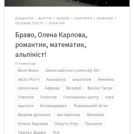
АКЦЕНТИ
ЖИТТЯ
ЗЕМЛЯ
КАРПАТИ
НОВИНИ
ОСОБИСТОСТІ
УКРАЇНА
Браво, Олена Карлова,
романтик, математик,
альпініст!
2 Коментарі
Mont Blanc
Observatórium Lomnický štít
Акілл Ратті
Аконкагуа
альпінізм
Америка
Аргентина
Африка
Везувій
Високі Татри
Говерла
Гонелла
Гончаренко центр
гори
карпати
Кіліманджаро
Ломницький Штит
Максим Дупешко
математика
Монблан
Олена Карлова
Пуерто-Ріко
Танзанія
Чарльз Дарвін
Чілі