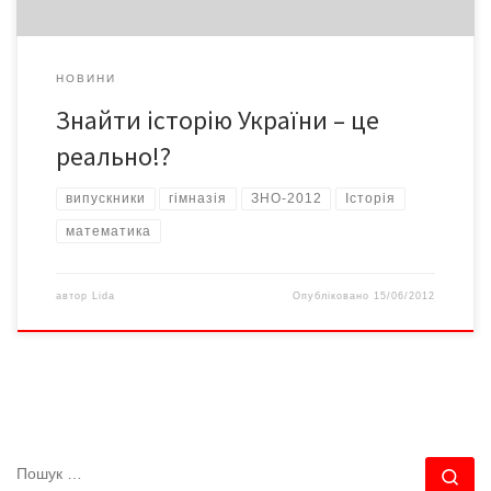
НОВИНИ
Знайти історію України – це
реально!?
випускники
гімназія
ЗНО-2012
Історія
математика
автор
Lida
Опубліковано
15/06/2012
ПОШУК
По