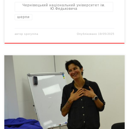
Чернівецький національний університет ім.
Ю.Федьковича
шерпи
автор
sporynina
Опубліковано
19/05/2025
30 серпня 2024-го відбулося чергове засідання мистецького
клубу «Брама» в Гончаренко центр у Чернівцях. І вже вдруге у
«Брамі» спілкувалися з математиком Оленою Карловою. 27
червня 2024-го після 10-годинного підйому з притулку Гонелла
з італійського боку Монблану польсько-українська команда
стала на даху Європи. Олена Карлова вже побувала на
чотирьох вершинах […]