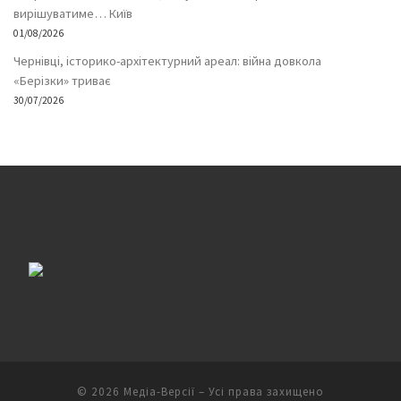
вирішуватиме… Київ
01/08/2026
Чернівці, історико-архітектурний ареал: війна довкола
«Берізки» триває
30/07/2026
© 2026
Медіа-Версії
– Усі права захищено