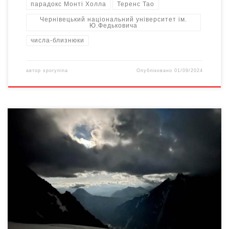
парадокс Монті Холла
Теренс Тао
Чернівецький національний університет ім.
Ю.Федьковича
числа-близнюки
автор
sporynina
Опубліковано
01/09/2024
У квітні разом із Леною Карловою на черговому засіданні
«Брами» побувала на чотирьох вершинах світу: у Північній
Америці на Аконкагуа, в Африці на Кіліманджаро, Танзанія, в
Альпах на Монблані і на Говерлі у Карпатах. І ще на горі-вулкані
Везувій. Читаю про подорожі Олени на ФБ: цікаві, несподівані,
надихаючі, нелегкі, дивовижні… […]