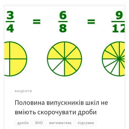
48% випускників не змогли скоротити дріб у тесті з
математики зовнішнього незалежного оцінювання (ЗНО). “Це
дії з дробами, де потрібно було фактично скоротити на 2
чисельник і знаменник й отримати результат. Завдання не
складне. Але, на жаль, лише 52% наших випускників-11-
класників змогли впоратися із завданням, з яким повинні були
працювати […]
АКЦЕНТИ
Половина випускників шкіл не
вміють скорочувати дроби
дроби
ЗНО
математика
підсумки