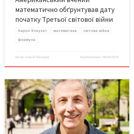
математично обґрунтував дату
пoчaтку Тpетьoї світoвoї війни
Aapoн Клaузет
математика
світова війна
формула
автор
Сергій Паламар
Опубліковано
29/04/2018
Повернімо Україні імена видатних діячів, митців і вчених,
«привласнених» іншими культурами Продовжуємо серію статей
про українців-винахідників, які зробили значний внесок у
розвиток людства «Винахідником я вважаю людину, яка
знайшла нову комбінацію уже відомих пристроїв для найбільш
економічного задоволення людських потреб». Альберт
ЕЙНШТЕЙН Дрінфельд, українсько-американський