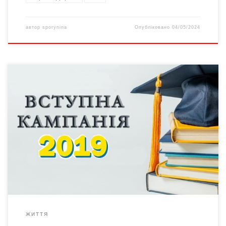
автор
sporynina
Опубліковано
04/05/2024
Про це на брифінгу сказав заступник міністра охорони
здоров’я Олександр Лінчевский, повідомляє Укрінформ. «В
умовах прийому на 2019 рік (для галузей знань «Охорона
здоров’я» – ред.) дещо змінилися конкурсні предмети: перший,
традиційно, українська мова, другий на вибір – біологія або
хімія, третій – це новинка – фізика або математика», – сказав
Лінчевський. […]
ЖИТТЯ