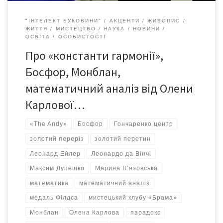
"ІНТЕЛЕКТ БУКОВИНИ"
АКЦЕНТИ
ЖИВОПИС
ЖИТТЯ
МИСТЕЦТВО
НАУКА
НОВИНИ
ОСВІТА
ОСОБИСТОСТІ
Про «константи гармонії»,
Босфор, Монблан,
математичний аналіз від Олени
Карлової…
«The Andy»
Босфор
Гончаренко центр
золотий переріз
золотий перетин
Леонард Ейлер
Леонардо да Вінчі
Максим Дупешко
Марина В’язовська
математика
математичний аналіз
медаль Філдса
мистецький клубу «Брама»
Монблан
Олена Карлова
парадокс