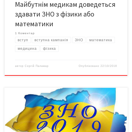
Майбутнім медикам доведеться
здавати ЗНО з фізики або
математики
1 Коментар
вступ
вступна кампанія
ЗНО
математика
медицина
фізика
автор
Сергій Паламар
Опубліковано
22/10/2018
Реєстрація на пробні ЗНО триватиме протягом
січня, повідомляє Український центр оцінювання якості освіти.
“Пробне ЗНО з української мови і літератури відбудеться 16
березня, з історії України, математики, біології, географії,
фізики, хімії, іноземних мов (англійської, іспанської, німецької