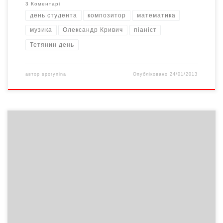
3 Коментарі
день студента
композитор
математика
музика
Олександр Кривич
піаніст
Тетянин день
автор
sporynina
Опубліковано
24/01/2013
Як повідомляє управління освіти Чернівецької міської ради,
вчора стало відомо про ще один найвищий результат у
складанні зовнішнього незалежного оцінювання
чернівецькими школярами. 200 балів за тести з історії України
отримав випускник 11 класу Чернівецької гімназії №1 Микола
Стецюк. Отже, нині Чернівці можуть пишатися вже чотирма
випускниками, що отримали максимальні результати […]