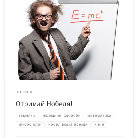
або Хто нинішнього року удостоєний найпрестижнішої
наукової премії в світі? Минулого тижня в Стокгольмі та Осло
відбулася церемонія вручення найпрестижнішої наукової
нагороди, започаткованої винахідником динаміту Альфредом
Нобелем. Хто ж цього року і за які заслуги виборов премію в
розмірі 10 млн. шведських крон? Фізика: Відкрито «частку
Бога» Хто? Пітер […]
НОВИНИ
Отримай Нобеля!
земляки
інфекційні хвороби
математика
мікробіолог
нобелівська премія
хімія