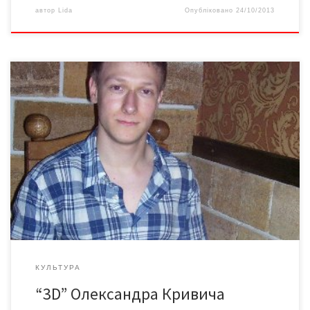
автор
Lida
Опубліковано
24/10/2013
Студентські роки прикрасили та ще прикрасять не одне
життя. В Олександра Кривича показник ступеня належності до
студентського братства дорівнює трьом... Про що мріє і як
живе сучасний студент?...
КУЛЬТУРА
“3D” Олександра Кривича