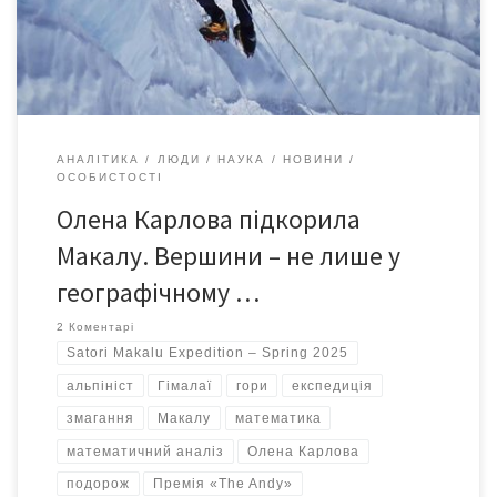
determination, and teamwork took you to the top of the world’s
5th-highest peak […]
АНАЛІТИКА
ЛЮДИ
НАУКА
НОВИНИ
ОСОБИСТОСТІ
Олена Карлова підкорила
Макалу. Вершини – не лише у
географічному …
2 Коментарі
Satori Makalu Expedition – Spring 2025
альпініст
Гімалаї
гори
експедиція
змагання
Макалу
математика
математичний аналіз
Олена Карлова
подорож
Премія «The Andy»