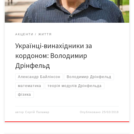
математик, отримав престижну […]
АКЦЕНТИ
ЖИТТЯ
Українці-винахідники за
кордоном: Володимир
Дрінфельд
Александр Байлінсон
Володимир Дрінфельд
математика
теорія модулів Дрінфельда
фізика
автор
Сергій Паламар
Опубліковано
25/02/2018