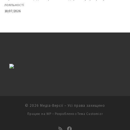
лояльності
18/07/2026
© 2026
Медіа-Версії
– Усі права захищено
Працює на
WP
– Розроблено з
Тема Customizr