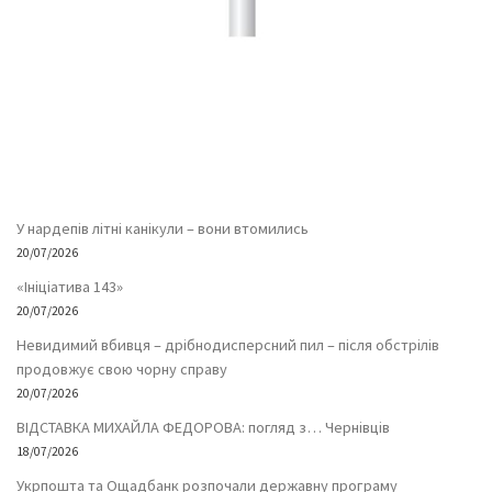
У нардепів літні канікули – вони втомились
20/07/2026
«Ініціатива 143»
20/07/2026
Невидимий вбивця – дрібнодисперсний пил – після обстрілів
продовжує свою чорну справу
20/07/2026
ВІДСТАВКА МИХАЙЛА ФЕДОРОВА: погляд з… Чернівців
18/07/2026
Укрпошта та Ощадбанк розпочали державну програму