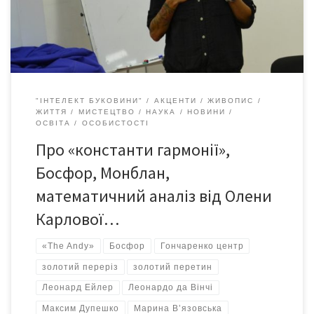
стала на даху Європи. Олена Карлова вже побувала на
чотирьох вершинах […]
"ІНТЕЛЕКТ БУКОВИНИ"
АКЦЕНТИ
ЖИВОПИС
ЖИТТЯ
МИСТЕЦТВО
НАУКА
НОВИНИ
ОСВІТА
ОСОБИСТОСТІ
Про «константи гармонії»,
Босфор, Монблан,
математичний аналіз від Олени
Карлової…
«The Andy»
Босфор
Гончаренко центр
золотий переріз
золотий перетин
Леонард Ейлер
Леонардо да Вінчі
Максим Дупешко
Марина В’язовська