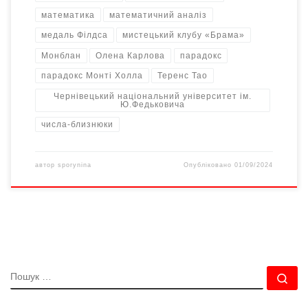
математика
математичний аналіз
медаль Філдса
мистецький клубу «Брама»
Монблан
Олена Карлова
парадокс
парадокс Монті Холла
Теренс Тао
Чернівецький національний університет ім.
Ю.Федьковича
числа-близнюки
автор
sporynina
Опубліковано
01/09/2024
ПОШУК
По