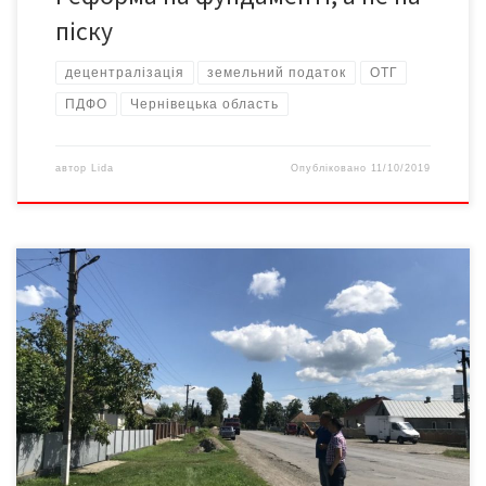
піску
децентралізація
земельний податок
ОТГ
ПДФО
Чернівецька область
автор
Lida
Опубліковано
11/10/2019
Коли скаржитися на темряву – беззмістовно, доводиться
просто створювати джерела світла! У Мамалигівській ОТГ це
усвідомили ще 2016-го і почали займатися вуличним
освітленням. Як і передбачали експерти, об’єднаних
територіальних громад стає все більше, а обсяги
передбачених на них коштів субвенцій не зростають. Тож поки
новостворені ОТГ, застрибуючи в останній вагон […]