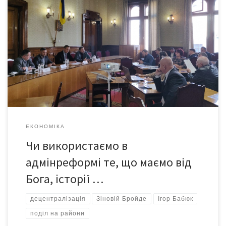
Як область ділитимуть на райони по-новому,
обговорили днями в Чернівцях. Для цього зібрали за «круглим
столом» експертів, представників органів державної влади
обласного і районного рівнів, місцевого самоврядування
(обласної ради, районних рад, ОТГ). Казали, що це конче
треба обговорювати, адже саме через недостатність
спілкування досі не всі ОТГ утворені і подекуди конфлікти […]
ЕКОНОМІКА
Чи використаємо в
адмінреформі те, що маємо від
Бога, історії …
децентралізація
Зіновій Бройде
Ігор Бабюк
поділ на райони