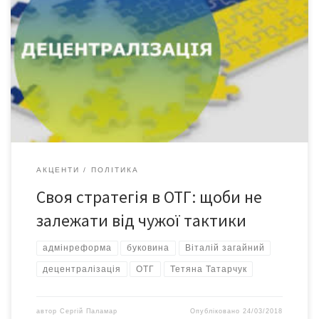
Здавалося б, чого ще бажати селу, чи не найбагатшому в
Україні? До якого щодня приїздять на роботу сотні майстринь
з обласного центру. Яке нагадує елітний район Києва. Назва
якого майорить у заголовках навіть світової преси. Яке
називають «міні-імперією з виробництва весільних суконь». Та
виявилося, що… багаті теж плачуть. І до […]
АКЦЕНТИ
ПОЛІТИКА
Своя стратегія в ОТГ: щоби не
залежати від чужої тактики
адмінреформа
буковина
Віталій загайний
децентралізація
ОТГ
Тетяна Татарчук
автор
Сергій Паламар
Опубліковано
24/03/2018