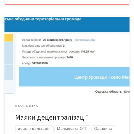
На Одещині у Маяківській об’єднаній тергромаді, яка
переступила вже через «екватор» першого року існування,
розвиватимуть туризм – та не простий, а науковий. Коли
заступник голови Маяківської ОТГ Василь Усенко жартома
сказав, описуючи особливості своєї громади, що «в кожній хаті
по-своєму борщ варять», навіть не уявлялося, наскільки ж
унікальний тут «об’єднано-територіальний […]
ЕКОНОМІКА
Маяки децентралізації
децентралізація
Маяківська ОТГ
Одещина