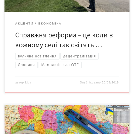
АКЦЕНТИ
ЕКОНОМІКА
Справжня реформа – це коли в
кожному селі так світять …
вуличне освітлення
децентралізація
Драниця
Мамалигівська ОТГ
автор
Lida
Опубліковано
20/09/2019
Вітчизняна система місцевого самоврядування і
територіальної організації влади донедавна існувала за