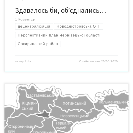
Здавалось би, об’єднались…
1 Коментар
децентралізація
Новодністровська ОТГ
Перспективний план Чернівецької області
Сокирянський район
автор
Lida
Опубліковано
20/05/2020
Чернівецьку область пропонують поділити на три райони –
Сторожинецький, Чернівецький та Хотинський. Обговорення
зацікавленими сторонами у кожній з 24 областей провів Центр
політико-правових реформ протягом вересня-листопада 2019
року і вперше презентував у п’ятницю, 6 березня, у
Мінрегіоні. За інформацією із сайту «Децентралізація»