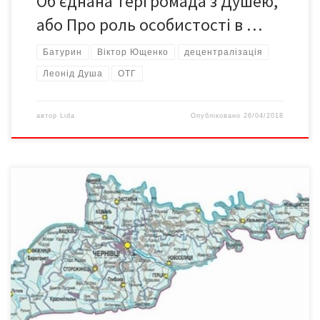
Об’єднана тергромада з Душею,
або Про роль особистості в …
Батурин
Віктор Ющенко
децентралізація
Леонід Душа
ОТГ
автор
Lida
Опубліковано
26/04/2018
28 березня заступник голови облдержадміністрації Василь
Гостюк провів чергове засідання регіональної робочої групи з
інформаційно-методичного супроводу реформи органів
місцевого самоврядування та децентралізації владних
повноважень (робоча група з питань децентралізації). Про це
повідомляє прес-служба ОДА. На засіданні було представлено
концепцію Перспективного плану об’єднання громад у
Чернівецькій області зі змінами. Зокрема, зміни […]