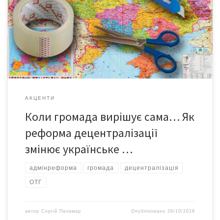
«радянською моделлю». Все вирішував умовний Центр –
столиця, що самостійно вирішувала, кого й куди призначити,
які програми реалізовувати, які галузі просувати, які
інфраструктурні проблеми вирішувати тощо. Якщо місцеві
чиновники не погоджувалися з тими чи іншими рішеннями, їх
викликали […]
АКЦЕНТИ
Коли громада вирішує сама… Як
реформа децентралізації
змінює українське …
адмінреформа
громада
децентралізація
ОТГ
автор
Сергій Паламар
Опубліковано
26/10/2018