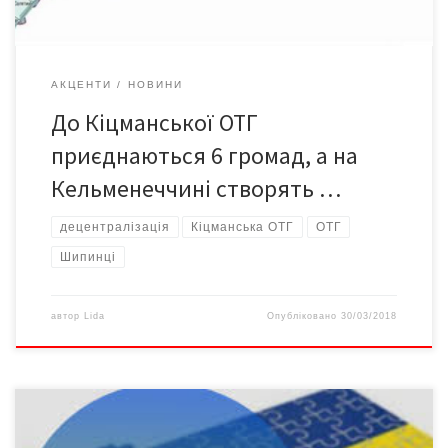
АКЦЕНТИ
НОВИНИ
До Кіцманської ОТГ
приєднаються 6 громад, а на
Кельменеччині створять …
децентралізація
Кіцманська ОТГ
ОТГ
Шипинці
автор
Lida
Опубліковано
30/03/2018