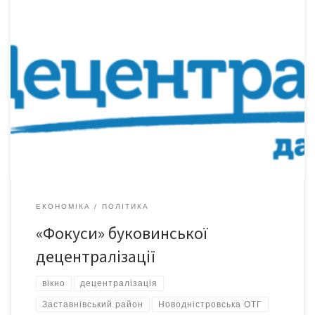
Хто переможе – закон чи приватний інтерес? До «бочки меду»
чи не єдиної успішної реформи в Україні останніх років у
Чернівецькій області наприкінці додалася чимала ложка
дьогтю. Це скандали з формуванням Перспективного плану
обласною державною адміністрацією в розрізі
Заставнівського і Сокирянського районів. Скандали полягали в
тому, що до Кабміну надійшов […]
ЕКОНОМІКА
ПОЛІТИКА
«Фокуси» буковинської
децентралізації
вікно
децентралізація
Заставнівський район
Новодністровська ОТГ