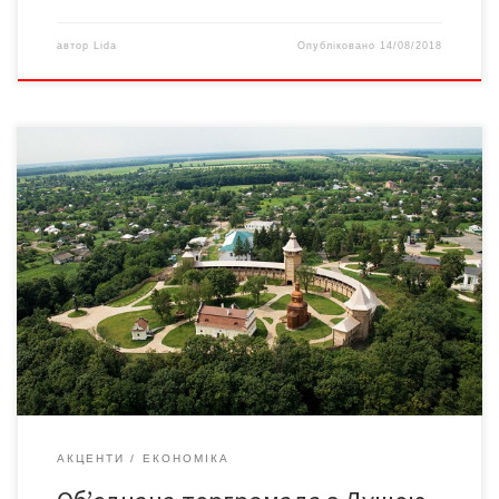
автор
Lida
Опубліковано
14/08/2018
Із Леонідом Душею, який обміняв власний бізнес у Чехії на
Батурин, нудно не буває. Якби таких голів в Україні побільше
було, ми б уже жили, як у Європі. Цікава особистість,
переконані, захопить і нашого буковинського читача.
Батуринська цитадель Комплекс фортифікаційних споруд і
оборонних об’єктів Батурина (Батуринська фортеця) –
пам’ятка археології […]
АКЦЕНТИ
ЕКОНОМІКА