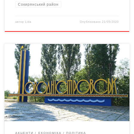
Сокирянський район
автор
Lida
Опубліковано
21/05/2020
Щодо перипетій реформи децентралізації в Сокирянському
районі Чернівецької області: думка новодністровців Давайте
уявимо: ви вирішили побудувати будинок для своєї невеличкої
родини – придбали землю, створили проєкт, почали закладати
фасад… І раптом ваш «не зовсім адекватний сусід»
звертається з позовом до суду і вимагає скасувати всі ваші
законні дії, заявляючи, що […]
АКЦЕНТИ
ЕКОНОМІКА
ПОЛІТИКА