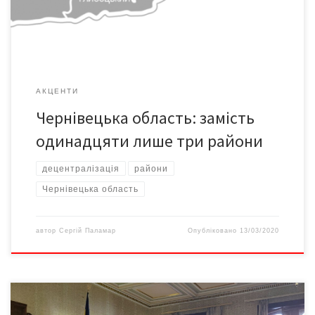
планується такий поділ Чернівецької області адміністративно-
територіальні одиниці субрегіонального рівня: […]
АКЦЕНТИ
Чернівецька область: замість
одинадцяти лише три райони
децентралізація
райони
Чернівецька область
автор
Сергій Паламар
Опубліковано
13/03/2020