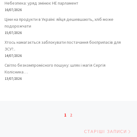
Небезпека: уряд змінює НЕ парламент
16/07/2026
Ціни на продукти в Україні: яйця дешевшають, хліб може
подорожчати
15/07/2026
Хтось намагається заблокувати постачання боєприпасів для
ЗСУ?..
14/07/2026
Світло безкомпромісного пошуку: шлях і магія Сергія
Колісника…
13/07/2026
Навігація записів
1
2
Ст
СТАРІШІ ЗАПИСИ