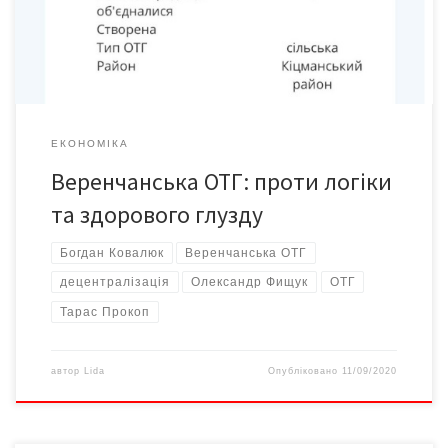
decentralization.gov.ua, тепер вони у складі однієї
Веренчанської ОТГ, […]
ЕКОНОМІКА
Веренчанська ОТГ: проти логіки
та здорового глузду
Богдан Ковалюк
Веренчанська ОТГ
децентралізація
Олександр Фищук
ОТГ
Тарас Прокоп
автор
Lida
Опубліковано
11/09/2020