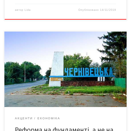
автор
Lida
Опубліковано
14/11/2019
Які успіхи децентралізації в десяти ОТГ, які об’єдналися в
Чернівецькій області першими Вважається, що найкращим
підтвердженням успіху реформи децентралізації є те, що
можна помацати руками: новий ФАП чи амбулаторія в селі,
новозбудовані чи капітально відремонтовані школа чи
дитсадок, чи закуплений шкільний автобус… Людям, мовляв,
добре – оце й є успіх! […]
АКЦЕНТИ
ЕКОНОМІКА
Реформа на фундаменті, а не на