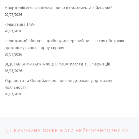
У нардепів літні канікули – вони втомились. А військові?
20/07/2026
«Ініціатива 143»
20/07/2026
Невидимий вбивця – дрібнодисперсний пил – після обстрілів
продовжує свою чорну справу
20/07/2026
ВІДСТАВКА МИХАЙЛА ФЕДОРОВА: погляд з… Чернівців
18/07/2026
Укрпошта та Ощадбанк розпочали державну програму
лояльності
18/07/2026
Навігація записів
Попередній запис
І БУКОВИНА МОЖЕ МАТИ НЕЙРОСЕНСОРНУ СИСТЕМУ РЕАБІЛІТАЦІЇ RGS