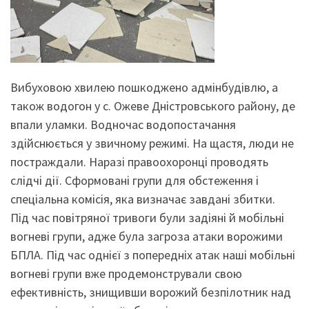
Вибуховою хвилею пошкоджено адмінбудівлю, а
також водогон у с. Ожеве Дністровського району, де
впали уламки. Водночас водопостачання
здійснюється у звичному режимі. На щастя, люди не
постраждали. Наразі правоохоронці проводять
слідчі дії. Сформовані групи для обстеження і
спеціальна комісія, яка визначає завдані збитки.
Під час повітряної тривоги були задіяні й мобільні
вогневі групи, адже була загроза атаки ворожими
БПЛА. Під час однієї з попередніх атак наші мобільні
вогневі групи вже продемонстрували свою
ефективність, знищивши ворожий безпілотник над