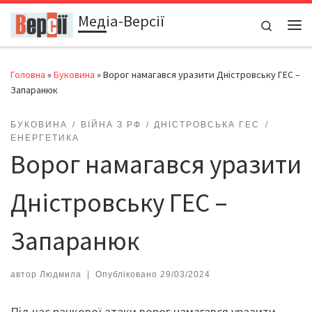
Медіа-Версії
Перейти до вмісту
Search
Ме
Головна
»
Буковина
»
Ворог намагався уразити Дністровську ГЕС –
Запаранюк
БУКОВИНА
ВІЙНА З РФ
ДНІСТРОВСЬКА ГЕС
ЕНЕРГЕТИКА
Ворог намагався уразити
Дністровську ГЕС –
Запаранюк
автор
Людмила
|
Опубліковано
29/03/2024
Під час ранкової атаки ворог намагався уразити