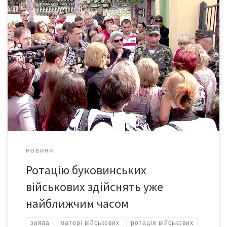
Принаймні таке пообіцяли солдатським матерям з Буковини у
Міністерстві оборони України. Матері та дружини солдат, які
воюють на Сході країни, добралися-таки до Адміністрації
Президента та Міністерства оборони України. Спочатку вони
поспілкувалися з представником АП і написали заяви
Президенту з проханням провести ротацію для буковинських
військових, які вже понад 3 місяці […]
НОВИНИ
Ротацію буковинських
військових здійснять уже
найближчим часом
заява
матері військових
ротація військових