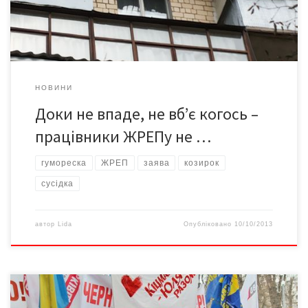
за їхньою адресою на Південно-Кільцеву, […]
НОВИНИ
Доки не впаде, не вб’є когось –
працівники ЖРЕПу не …
гумореска
ЖРЕП
заява
козирок
сусідка
автор
Lida
Опубліковано
10/10/2013