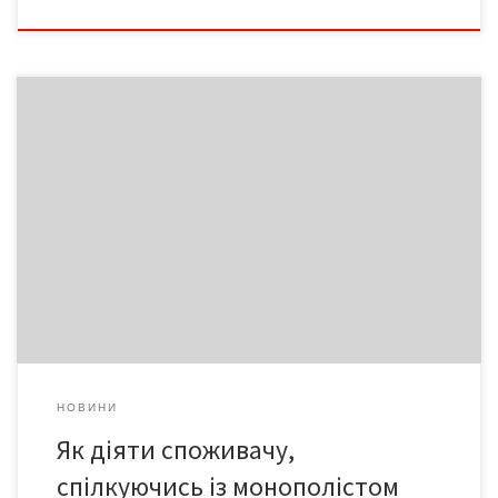
Свавілля чи байдужість посадовців, образи чи неуважність
служб, які повинні захищати чи допомагати, а, головне,
мовчазна згода на приниження не тільки псує нервову систему
вам і решті громадян, а й робить беззубим та інфантильним
наше суспільство. З такого «населення» можна ліпити
слухняних виконавців. Чи не тому біднішають рядові українці, а
[…]
НОВИНИ
Як діяти споживачу,
спілкуючись із монополістом