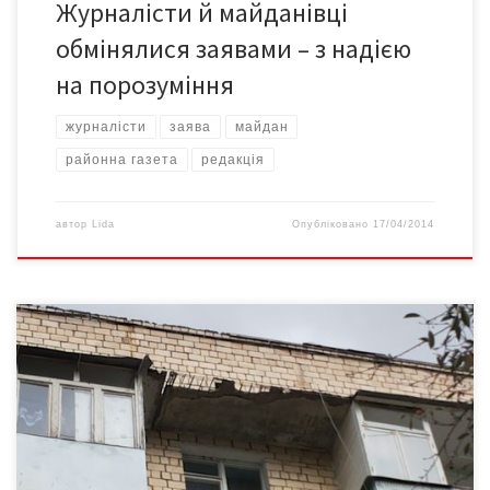
Журналісти й майданівці
обмінялися заявами – з надією
на порозуміння
журналісти
заява
майдан
районна газета
редакція
автор
Lida
Опубліковано
17/04/2014
Пригадуєте гумореску Жванецького, ще з радянських часів, у
якій він висловив свою мрію відвідувати ЖРЕП на… танку. Так
ось, відтоді ніщо не змінилося. Моя історія тому
підтвердження. Майже рік тому, наприкінці жовтня 2012-го, я
написав заяву до ЖРЕП №17, додав до листа фотографії і заніс