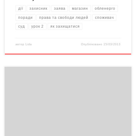
дії
захисник
заява
магазин
обленерго
поради
права та свободи людей
споживач
суд
урок 2
як захищатися
автор
Lida
Опубліковано
15/03/2013
У зв’язку із затвердженням народного депутата Василя
Грицака (ЄДАПС) про те, що біометричні паспорти буде
друкувати не ЄДАПС, а компанія «Венето», заявляємо: всім
щасливим власникам 2-х мільйонів наших матраців, які були
реалізовані за 20 років у 160 наших магазинах по всій країні,
при пред’явленні квитанції будуть безкоштовно видаватися
ветеринарні біометричні […]