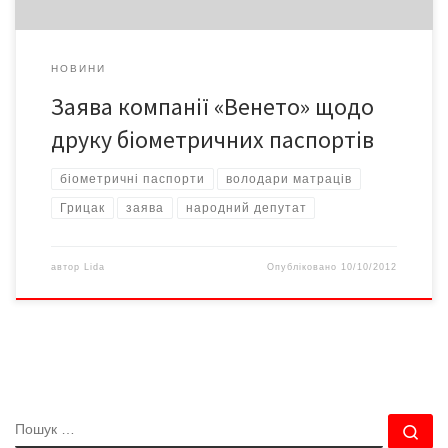
НОВИНИ
Заява компанії «Венето» щодо
друку біометричних паспортів
біометричні паспорти
володари матраців
Грицак
заява
народний депутат
автор
Lida
Опубліковано
10/10/2012
ПОШУК
По