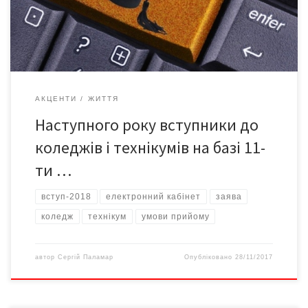
підвантаживши необхідні документи. Прийматимуться
сертифікати ЗНО 2016, 2017 та 2018 років, крім оцінок з
англійської, французької, німецької […]
АКЦЕНТИ
ЖИТТЯ
Наступного року вступники до
коледжів і технікумів на базі 11-
ти …
вступ-2018
електронний кабінет
заява
коледж
технікум
умови прийому
автор
Сергій Паламар
Опубліковано
28/11/2017