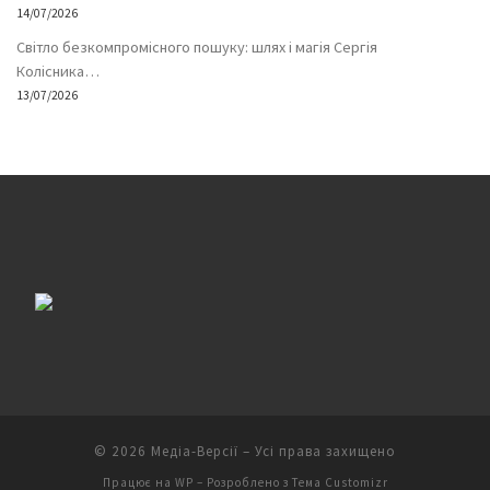
14/07/2026
Світло безкомпромісного пошуку: шлях і магія Сергія
Колісника…
13/07/2026
© 2026
Медіа-Версії
– Усі права захищено
Працює на
WP
– Розроблено з
Тема Customizr