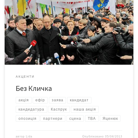
Арсеній Яценюк і Олег Тягнибок минулої суботи провели мітинг
у рамках нової опозиційної акції «Вставай, Україно!». А от
Віталій Кличко в Чернівцях виступити не зміг, бо захворів і зліг
з температурою. І це дещо засмутило багатотисячний натовп
біля пам’ятника Тарасу Шевченку: багато людей спеціально
приїхало до Чернівців з далеких буковинських […]
АКЦЕНТИ
Без Кличка
акція
ефір
заява
кандидат
кандидатура
Каспрук
наша акція
опозиція
партнери
сцена
ТВА
Яценюк
автор
Lida
Опубліковано
05/04/2013