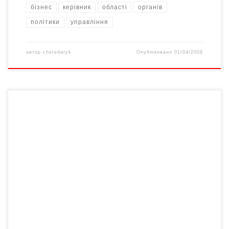
бізнес
керівник
області
органів
політики
управління
автор
cheredaryk
Опубліковано
01/04/2008
— Так розподіляють матеріальні блага управління праці та
соціального захисту населення області, – обурюється Марія
Іванівна Кирилюк, голова Чернівецької обласної Асамблеї
інвалідів, яка опікується обездоленими від 1992-­го року. — Я
розумію, що матеріальна допомога працівникам
облсоцзабезу, як державним службовцям, іде з іншої статті
бюджету, ніж інвалідам,– наголошує вона. — Але […]