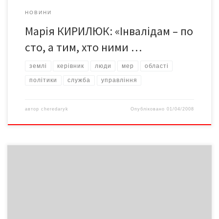
НОВИНИ
Марія КИРИЛЮК: «Інвалідам – по
сто, а тим, хто ними …
землі
керівник
люди
мер
області
політики
служба
управління
автор
cheredaryk
Опубліковано
01/04/2008
Останнім часом страшно заходити до магазинів. Щоразу бачиш
на цінниках усе більші цифри. Продавці виправдовуються тим,
що до них також потрапляють щораз дорожчі товари. Як
влада пояснює галопуюче зростання цін? І як бореться з цим