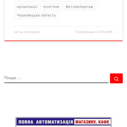
організації
політики
Фоторепортаж
Чернівецька область
автор
cheredaryk
Опубліковано
17/03/2008
ПОШУК
По