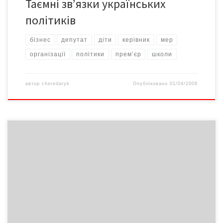
Таємні зв’язки українських
політиків
бізнес
депутат
діти
керівник
мер
організації
політики
прем’єр
школи
автор
cheredaryk
Опубліковано
01/04/2008
Голова обласної державної адміністрації Володимир Куліш
виступив на черговій сесії обласної ради зі звітом про
виконання бюджету, соціально-економічний і культурний
розвиток області та здійснення делегованих повноважень.
Оскільки кожен депутат обласної ради отримав напередодні
підготований облдержадміністрацією комплект довідкових та
ілюстративних матеріалів з цифровими порівняльними
даними, то міг самостійно оцінити результати роботи […]