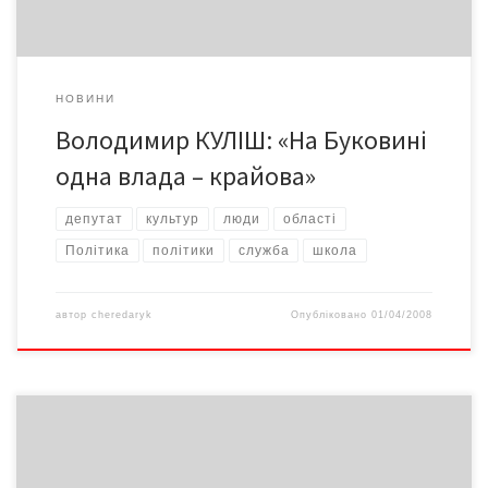
НОВИНИ
Володимир КУЛІШ: «На Буковині
одна влада – крайова»
депутат
культур
люди
області
Політика
політики
служба
школа
автор
cheredaryk
Опубліковано
01/04/2008