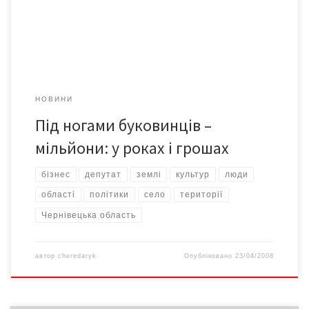
тут виявлено понад 2000 археологічних пам’яток, починаючи
від раннього кам’яного віку (2,6 […]
НОВИНИ
Під ногами буковинців –
мільйони: у роках і грошах
бізнес
депутат
землі
культур
люди
області
політики
селo
території
Чернівецька область
автор
cheredaryk
Опубліковано
23/04/2008