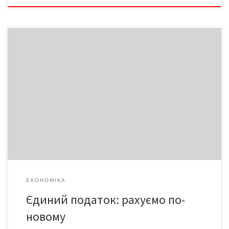
Як допомогти підприємцям у розрахунку єдиного податку?
Логіка визначення ставок цього платежу невідома і посадовці
можуть використовувати «дірки» в законодавстві на власний
розсуд
ЕКОНОМІКА
Єдиний податок: рахуємо по-
новому