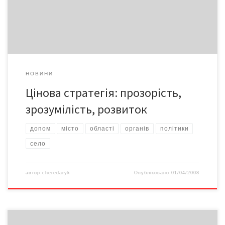
явищем? Про це розповідає Наталія НЕМОДРУК, начальник
Державної інспекції з контролю за цінами України.
НОВИНИ
Цінова стратегія: прозорість,
зрозумілість, розвиток
допом
місто
області
органів
політики
селo
автор
cheredaryk
Опубліковано
01/04/2008