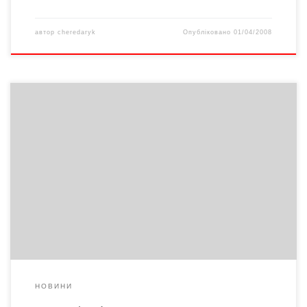
автор
cheredaryk
Опубліковано
01/04/2008
Народні депутати ведуть подвійне життя: б’ються на людях,
хоча часто дружать в реальному житті. Адже вони – одна
каста, поза якою важко знайти гідних собі товаришів, –
стверджує український щотижневий журнал «Кореспондент».
Усі вони однакові. Вони – не ми. Теплі міжпартійні стосунки
народних обранців зазвичай не афішуються. Більше того, на
[…]
НОВИНИ