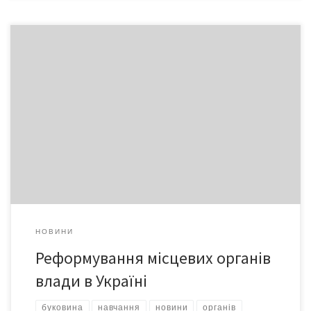
Представники Міжнародного центру перспективних
досліджень презентували чернівецьким журналістам у прес-
клубі звіт
НОВИНИ
Реформування місцевих органів
влади в Україні
буковина
навчання
новини
органів