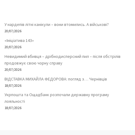
У нардепів літні канікули – вони втомились. А військові?
20/07/2026
«Ініціатива 143»
20/07/2026
Невидимий вбивця – дрібнодисперсний пил – після обстрілів
продовжує свою чорну справу
20/07/2026
ВІДСТАВКА МИХАЙЛА ФЕДОРОВА: погляд з… Чернівців
18/07/2026
Укрпошта та Ощадбанк розпочали державну програму
лояльності
18/07/2026