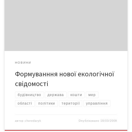
Як примирити екологію з економікою, Щоби нарешті
позбутися екологозалежних недуг і відчути себе комфортно,
безпечно та впевнено у цьому світі
НОВИНИ
Формуванння нової екологічної
свідомості
будівництво
держава
кошти
мер
області
політики
території
управління
автор
cheredaryk
Опубліковано
18/03/2008