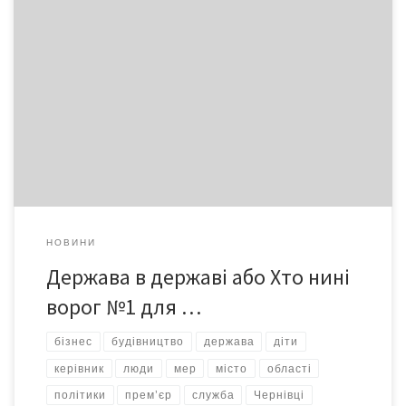
З ініціативи буковинських підприємців та уповноваженого
Держпідприємництва з питань захисту прав підприємців у
Чернівецькій області Володимира Дороша відбулося
засідання Координаційної ради з питань розвитку
підприємництва на тему «Про захист прав суб’єктів
підприємницької діяльності щодо надання послуг та здійснення
перевірок фахівцями ВАТ «Чернівціобленерго» та
відповідними службами у районах (містах)». Координаційна
рада […]
НОВИНИ
Держава в державі або Хто нині
ворог №1 для …
бізнес
будівництво
держава
діти
керівник
люди
мер
місто
області
політики
прем’єр
служба
Чернівці