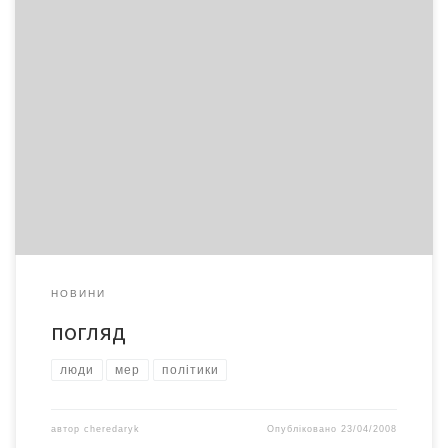
Як порівняти великих? Ви голосували за найбільшого українця?
Коли так, розкажіть, як порівняти Шевченка і Амосова,
Ярослава Мудрого і Лобановського, Бандеру і Сковороду?
Звичайно, кожен з них прославив Україну, але
порівнювнювати їх між собою – ледь не тупість. Дивно, що
організатори, розумні ніби люди, не здогадалися визначити
найкращих за категоріями […]
НОВИНИ
погляд
люди
мер
політики
автор
cheredaryk
Опубліковано
23/04/2008