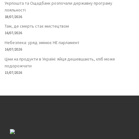
Укрпошта та Ощадбанк розпочали державну програму
лояльності
18/07/2026
Там, де смерть стає мистецтвом
16/07/2026
Небезпека: уряд змінює НЕ парламент
16/07/2026
Ціни на продукти в Україні: яйця дешевшають, хліб може
подорожчати
15/07/2026