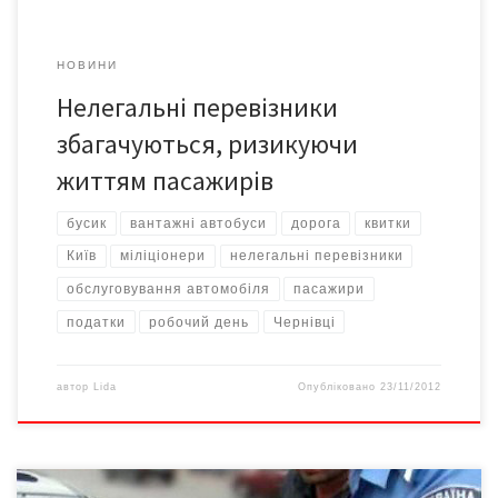
НОВИНИ
Нелегальні перевізники
збагачуються, ризикуючи
життям пасажирів
бусик
вантажні автобуси
дорога
квитки
Київ
міліціонери
нелегальні перевізники
обслуговування автомобіля
пасажири
податки
робочий день
Чернівці
автор
Lida
Опубліковано
23/11/2012