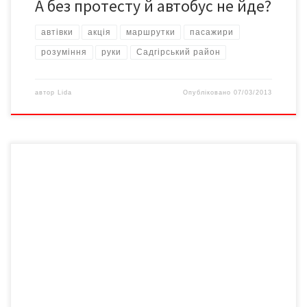
А без протесту й автобус не йде?
автівки
акція
маршрутки
пасажири
розуміння
руки
Садгірський район
автор
Lida
Опубліковано
07/03/2013
У Кельменцях і Сокирянах – найнеслухняніші перевізники: в
жодному іншому районі Буковини таких злісних порушників
немає. Проблеми нелегальних перевезень пасажирів
обговорював під час зустрічі з журналістами Орест ЗЕЛІСКО,
заступник начальника обласного управління Укртрансінспекції
України з безпеки на наземному транспорті. Лише за два
останні тижні працівники державтоінспекції «вполювали» 18
нелегальних перевізників… […]