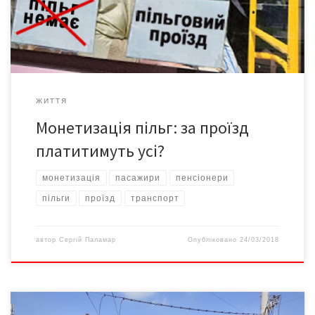
але 2 місяці передбачені на підготовку, тобто платити за
проїзд доведеться з червня, пише Сегодня. Однак фінансувати
[…]
ЖИТТЯ
Монетизація пільг: за проїзд
платитимуть усі?
монетизація
пасажири
пенсіонери
пільги
проїзд
транспорт
автор
Сергій Паламар
Опубліковано
24/03/2018