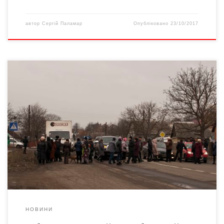
автор
Сергій Паламар
Опубліковано
23/10/2017
Жителі мікрорайону Садгори (вул. Лук’янівської та провулків),
які суботнім ранком безперестанку ходили пішохідним
переходом, на дві години заблокували міжнародну трасу.
Таким чином люди намагалися привернути увагу громадськості
до їхніх проблем, які роками ігноруються місцевою владою.
Тиждень тому ми писали про скарги людей та про їхнє
намагання достукатися до чиновників. […]
НОВИНИ