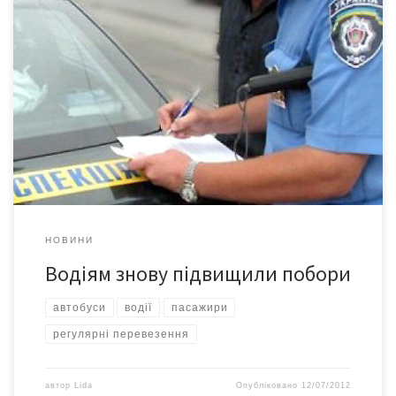
Президент України Віктор Янукович підписав закон, згідно з
яким посилюється відповідальність за порушення при
перетині залізничних переїздів. Закон №4950-VІ «Про внесення
змін до деяких законодавчих актів України щодо посилення
адміністративної відповідальності за порушення правил руху
через залізничні переїзди та перевезення пасажирів
автомобільним транспортом» вносить зміни до статті 123
Кодексу України […]
НОВИНИ
Водіям знову підвищили побори
автобуси
водії
пасажири
регулярні перевезення
автор
Lida
Опубліковано
12/07/2012