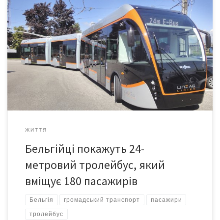
Він може їздити без контакту з електромережею.
Бельгійський виробник пасажирського транспорту Van Hool
представить на виставці автобусів Busworld у місті Котрейк
(Бельгія) 20 жовтня інноваційну модель міського тролейбуса
EXQUI.CITY. Електричний автобус складається з трьох
з’єднаних між собою частин, його загальна довжина сягає 24 м.
В салоні може поміститися до 180 […]
ЖИТТЯ
Бельгійці покажуть 24-
метровий тролейбус, який
вміщує 180 пасажирів
Бельгія
громадський транспорт
пасажири
тролейбус