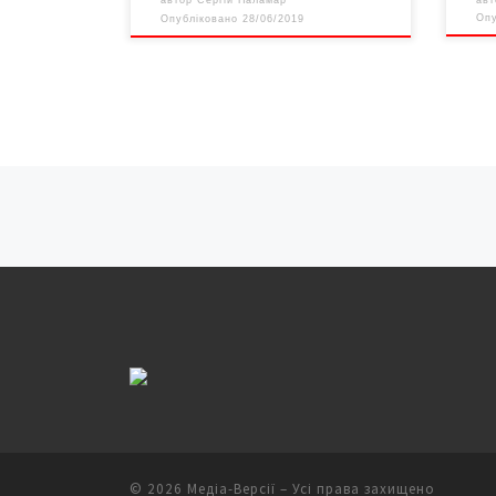
автор
Сергій Паламар
Оп
Опубліковано
28/06/2019
Навігація записів
© 2026
Медіа-Версії
– Усі права захищено