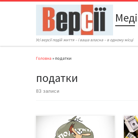
Перейти до вмісту
Меді
Усі версії подій життя – і ваша власна – в одному місці
Головна
»
податки
податки
83 записи
Влада анонсувала комплексний
Зак
закон щодо введення ПДВ для
мора
ФОПів. Його планують винести на
запр