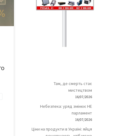
і
 […]
го
Там, де смерть стає
мистецтвом
16/07/2026
Небезпека: уряд змінює НЕ
парламент
16/07/2026
Ціни на продукти в Україні: яйця
дешевшають, хліб може