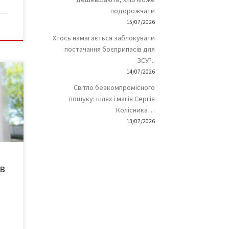
подорожчати
15/07/2026
Хтось намагається заблокувати
постачання боєприпасів для
ЗСУ?..
14/07/2026
ня
я
Світло безкомпромісного
пошуку: шлях і магія Сергія
Колісника…
а
13/07/2026
тки
в
на
 […]