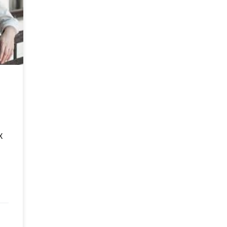
и не
го
и в
, як
чю.
ент,
х