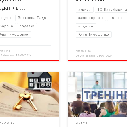
одатків …
акцизи
ВО Батьківщин
юджет
Верховна Рада
законопроєкт
пальне
борона
податки
податки
лія Тимошенко
Юлія Тимошенко
тор
Lida
автор
Lida
убліковано
15/09/2024
Опубліковано
24/07/2024
ловному управлінні ДПС у
Упродовж січня-березня 2020 
івецькій області нагадують,
щочетверга від 12:00 до 13:00
уковинці, які здають
податківці проводять безкошт
хомість в оренду, зобов’язані
тренінги «ФОП і наймані праців
чувати податки. Відтак, кожен
оформлення найманих працівни
адянин, який не є підприємцем,
нарахування та сплата податків
здає нерухоме майно в оренду
терміни подання звітності».
итлова нерухомість, квартири,
Тренінги розраховані на
ОНОМІКА
ЖИТТЯ
нки чи навіть кімнату в оренду,
підприємців, які бажають підв