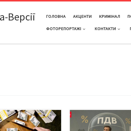
а-Версії
ГОЛОВНА
АКЦЕНТИ
КРИМІНАЛ
П
ФОТОРЕПОРТАЖІ
КОНТАКТИ
онопроєкт про введення
Середній клас – запорука існув
торію на підвищення або
української нації! У відео на
овадження будь-яких нових
своєму YouTube-каналі лідерка