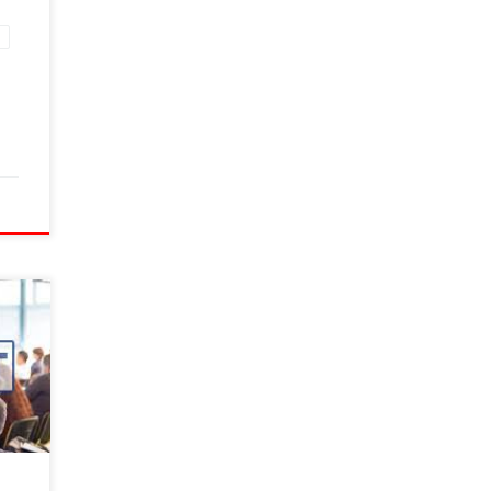
а
року
овні
ники:
ків,
,
ищити