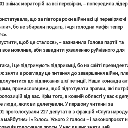
 знімає мораторій на всі перевірки, – попередила лідер
статувала, що за півтора роки війни всі ці перевіряючі
іли», бо не збирали подать, і «ця голодна мафія тепер
ес».
стити, щоб це сталося», – зазначила Голова партії та
 все можливе, аби завадити ухваленню руйнівного для
ака, і це підтримують підприємці, бо на сайті президент
ія: зняти з розгляду це питання до завершення війни, пл
 долучитися до підписання цієї петиції. Наша команда а
ями, промисловцями, щоб підготувати правки, які потрі
ропозицій від вас. Крім того, в кожній області у вас є де
е люди, яких ви делегували. У першому читанні за
1 проголосували 227 депутатів з фракцій «Слуга народу
а майбутнє» і «Голос». Усього 2 голоси – і законопроєкт н
ракція голосувала проти. У нас є шанс зняти цей