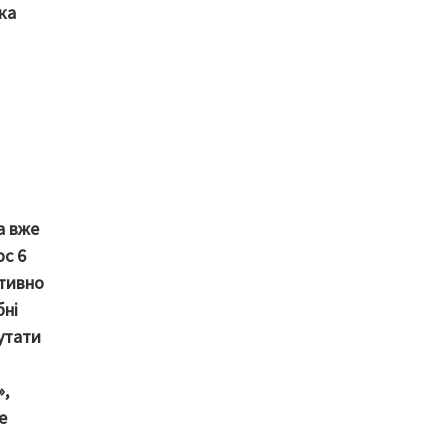
ка
а вже
юс 6
ктивно
бні
путати
»,
е