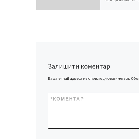
через яких з ваш
рахунку іноді зни
грн. Це самі мобіл
оператори, які н
борються з шахр
відключення від 
звичайних абонен
Принаймні, довес
не злодій і не лох
випадках неможл
Залишити коментар
Ваша e-mail адреса не оприлюднюватиметься.
Обов
*
КОМЕНТАР