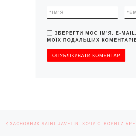
*
ІМ'Я
*
E
ЗБЕРЕГТИ МОЄ ІМ'Я, E-MAI
МОЇХ ПОДАЛЬШИХ КОМЕНТАРІВ
Навігація записів
Попередній запис