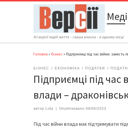
Перейти до вмісту
Меді
Усі версії подій життя – і ваша власна – в одному місці
Головна
»
бізнес
»
Підприємці під час війни: замість
БІЗНЕС
ЕКОНОМІКА
ПОДАТКИ
ПОДАТК
Підприємці під час 
влади – драконівсь
автор
Lida
|
Опубліковано
09/06/2023
Під час війни влада має підтримувати під