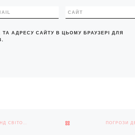
тисяч безробітних, це
лизно 9% від загальног
MAIL
САЙТ
ла
працездатних українців
редній рівень безробіт
країнах Європейського
L, ТА АДРЕСУ САЙТУ В ЦЬОМУ БРАУЗЕРІ ДЛЯ
у – 8%, лідерами за ци
.
ПОВЕРНУТИСЯ ДО СПИС
ЗАСНОВНИК SAINT JAVELIN: ХОЧУ СТВОРИТИ БРЕНД СВІТОВОГО РІВНЯ, ЯК PATAGONIA, АЛЕ ДЕ ВСЕ ВИРОБЛЯЄТЬСЯ В УКРАЇНІ