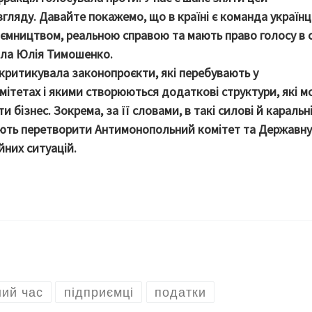
гляду. Давайте покажемо, що в країні є команда українці
ємництвом, реальною справою та мають право голосу в 
вала Юлія Тимошенко.
критикувала законопроєкти, які перебувають у
мітетах і якими створюються додаткові структури, які м
и бізнес. Зокрема, за її словами, в такі силові й каральн
ють перетворити Антимонопольний комітет та Державну
йних ситуацій.
ий час
підприємці
податки