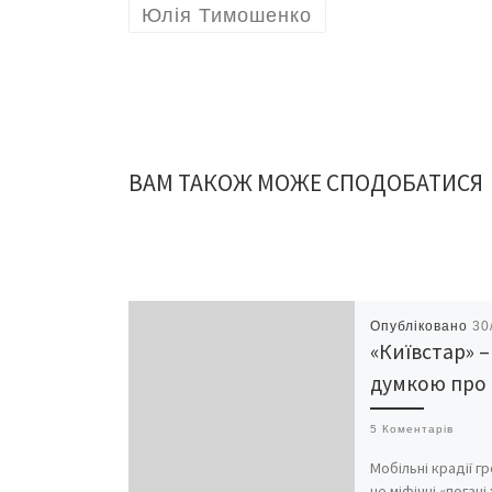
Юлія Тимошенко
ВАМ ТАКОЖ МОЖЕ СПОДОБАТИСЯ
Опубліковано
30
«Київстар» –
думкою про 
5 Коментарів
Мобільні крадії г
не міфічні «погані