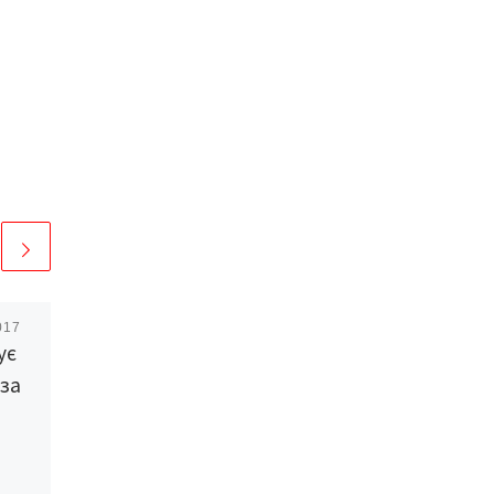
017
Опубліковано
04/10/2021
ує
Ціна газу для
 за
побутових клієнтів
ТОВ «Чернівцігаз
Збут» не зросте