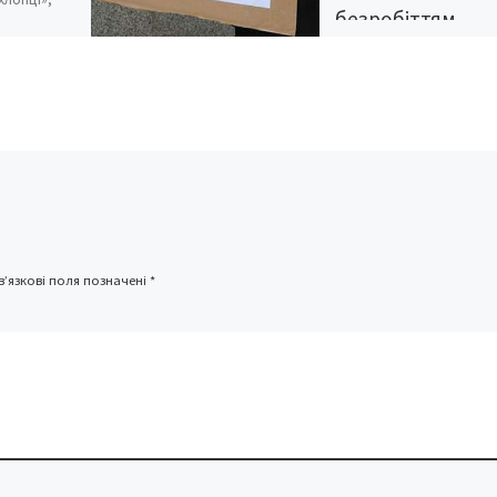
безробіттям
ого
кають 5-10
ьні
За статистикою, з 26
ібито
мільйонів працездатни
аями через
аїнців офіційно зайнят
мережі
е 16 мільйонів осіб, то
тів.
кожний третій українец
ти, що ти
безробітним, пише
, у таких
segodnya.ua
иво.
Середня зарплата в Ук
–
’язкові поля позначені
*
більше 7 тисяч гривень
вив днями прем’єр
Володимир Гройсман. 
ьому рівень безробіття
станній рік скоротився,
мінімальна зарплата “п
ла” в два рази.
Офіційно в Україні всьо
0