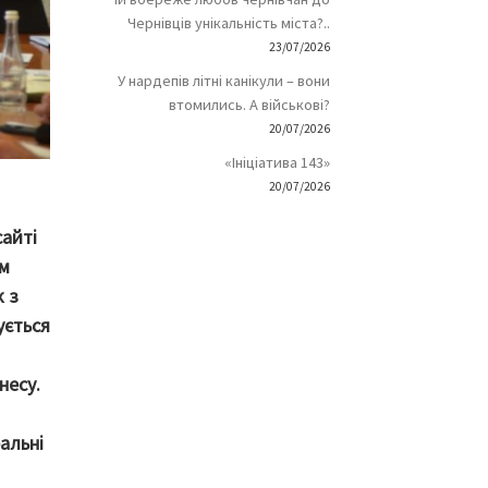
Чернівців унікальність міста?..
23/07/2026
У нардепів літні канікули – вони
втомились. А військові?
20/07/2026
«Ініціатива 143»
20/07/2026
сайті
им
к з
ується
несу.
альні