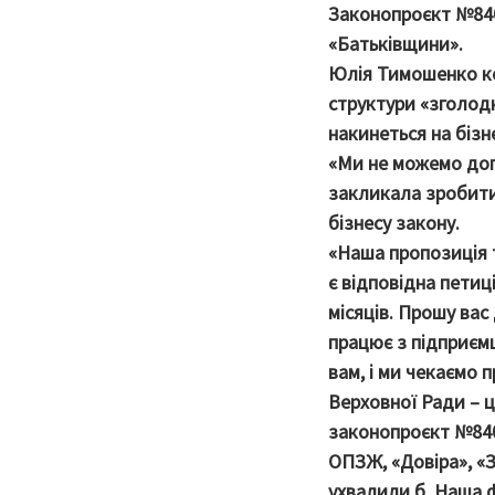
Законопроєкт №8401
«Батьківщини».
Юлія Тимошенко кон
структури «зголодн
накинеться на бізн
«Ми не можемо допу
закликала зробити
бізнесу закону.
«Наша пропозиція т
є відповідна петиц
місяців. Прошу вас
працює з підприємц
вам, і ми чекаємо п
Верховної Ради – ц
законопроєкт №840
ОПЗЖ, «Довіра», «З
ухвалили б. Наша ф