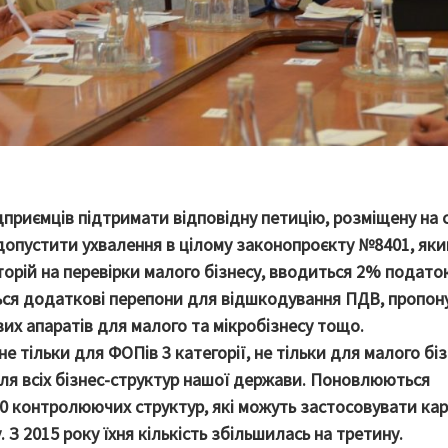
приємців підтримати відповідну петицію, розміщену на 
 допустити ухвалення в цілому законопроєкту №8401, як
орій на перевірки малого бізнесу, вводиться 2% подато
ься додаткові перепони для відшкодування ПДВ, пропон
их апаратів для малого та мікробізнесу тощо.
е тільки для ФОПів 3 категорії, не тільки для малого біз
ля всіх бізнес-структур нашої держави. Поновлюються
 80 контролюючих структур, які можуть застосовувати кар
 З 2015 року їхня кількість збільшилась на третину.