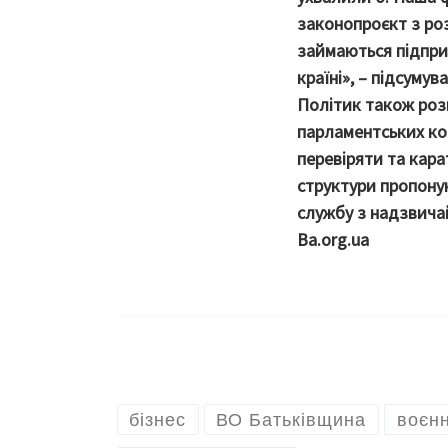
законопроєкт з роз
займаються підпри
країні», – підсуму
Політик також роз
парламентських ко
перевіряти та карат
структури пропону
службу з надзвича
Ba.org.ua
бізнес
ВО Батьківщина
воєнн