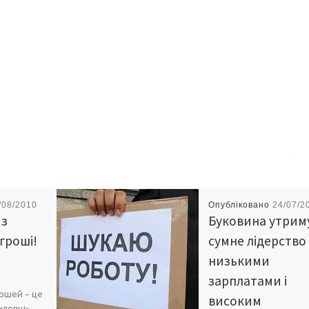
/08/2010
Опубліковано
24/07/2
 з
Буковина утрим
гроші!
сумне лідерство
низькими
зарплатами і
рошей – це
високим
 хлопці»,