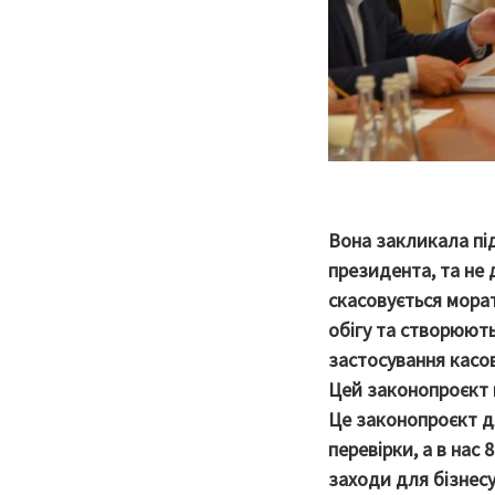
Вона закликала під
президента, та не
скасовується морат
обігу та створюют
застосування касов
Цей законопроєкт н
Це законопроєкт д
перевірки, а в нас
заходи для бізнесу.