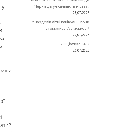
 у
Чернівців унікальність міста?..
23/07/2026
в
У нардепів літні канікули – вони
втомились. А військові?
В
20/07/2026
ти
«Ініціатива 143»
»,
–
20/07/2026
раїни.
ої
і
вятий