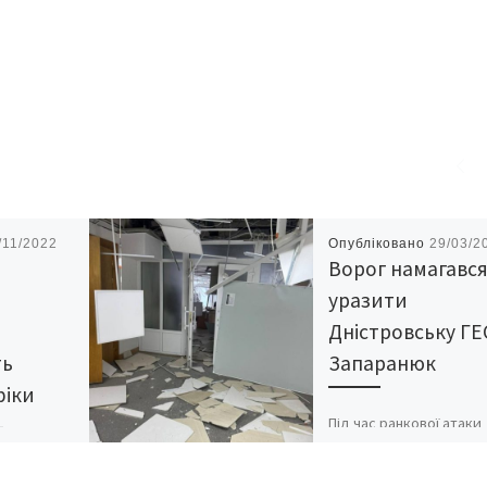
/11/2022
Опубліковано
29/03/2
Ворог намагавс
уразити
Дністровську ГЕ
ть
Запаранюк
фіки
Під час ранкової атаки
–
ворог намагався урази
Дністровську ГЕС. Сил