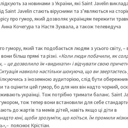
лідкують за новинами з України, які Saint Javelin виклад
д Saint Javelin стають вірусними та з’являються на сторі
орісу про гумор, який дозволяє українцям пережити трав
и Анна Кочегура та Настя Зухвала, а також телеведуча
о гумору, який так подобається людям з усього світу, – 
вони більш прямі та різкі. «
Коли люди побачили, як сол
ян, – це дозволило їм «видихати» і відчувати свою причетн
Ситуація навколо настільки шокуюча, що ви звертаєтесь
ілкуючись з іноземною аудиторією, слід бути обережни
 та оцінити цей гумор, бо для них він надто чорний, оск
живають українці. Тож потрібно тримати баланс. Saint Ja
 гумором, тож тепер вони встановили для себе стандарт
ють до жартів та мемів дітей, навіть якщо ці діти в
 надто юні, щоби зрозуміти, що коїться. Їм промили мізки
ть»,–
пояснює Крістіан.