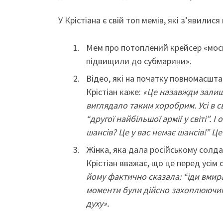
У Крістіана є свій топ мемів, які з’явилися
Мем про потоплений крейсер «моск
підвищили до субмарини».
Відео, які на початку повномасшт
Крістіан каже:
«Це назавжди залишил
виглядало таким хоробрим. Усі в св
“другої найбільшої армії у світі”. 
шансів? Це у вас немає шансів!” Це
Жінка, яка дала російському солда
Крістіан вважає, що це перед усім
йому фактично сказала: “іди вмира
моменти були дійсно захоплюючим
духу».