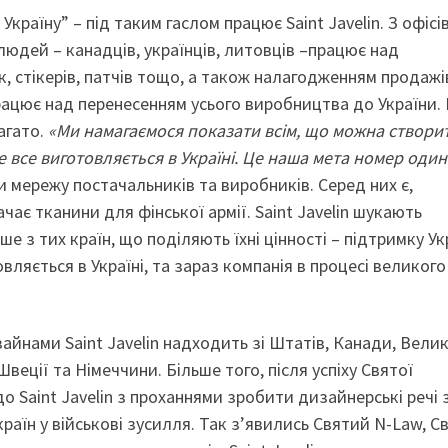
раїну” – під таким гаслом працює Saint Javelin. З офісів
людей – канадців, українців, литовців –працює над
, стікерів, патчів тощо, а також налагодженням продажі
 працює над перенесенням усього виробництва до України. 
агато.
«Ми намагаємося показати всім, що можна створи
де все виготовляється в Україні. Це наша мета номер один
и мережу постачальників та виробників. Серед них є,
чає тканини для фінської армії. Saint Javelin шукають
ше з тих країн, що поділяють їхні цінності – підтримку Ук
овляється в Україні, та зараз компанія в процесі великого
айнами Saint Javelin надходить зі Штатів, Канади, Велик
 Швеції та Німеччини. Більше того, після успіху Святої
 Saint Javelin з проханнями зробити дизайнерські речі з
країн у військові зусилля. Так з’явились Святий N-Law, С