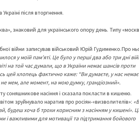
 в Україні після вторгнення.
ва», знаковий для українського опору день. Типу «моск
абної війни записував військовий Юрій Гудименко.Про нь
ося у моїй пам’яті. Це було у перші два або три дні війн
іті на той час думали, що в України немає шансів проти
І ось цей хлопець фактично каже: “Ви думаєте, у нас немає
 не мем, але момент, на мою думку, грандіозний».
ту соняшникове насіння і сказала покласти в кишеню.
 світом зруйнувало наратив про росіян-«визволителів»:
«
й, будеш хоча б трохи корисним з насінням у кишені». Ц
и і важливими для мотивації та підтримання бойового