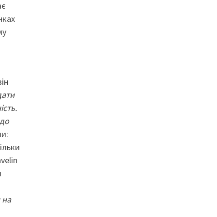
ає
нках
му
він
дати
ість.
 до
ми:
ільки
velin
и
 на