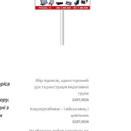
Збір підписів, односторонній
ріса
рух та реєстрація Ініціативної
групи
ору.
23/07/2026
ні з
Корупція вбиває – і військових, і
и
цивільних
23/07/2026
Чи вбереже любов чернівчан до