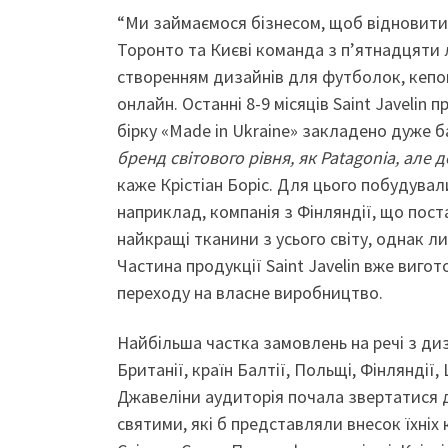
“Ми займаємося бізнесом, щоб відновити Ук
Торонто та Києві команда з п’ятнадцяти 
створенням дизайнів для футболок, кепок
онлайн. Останні 8-9 місяців Saint Javelin
бірку «Made in Ukraine» закладено дуже б
бренд світового рівня, як Patagonia, але 
каже Крістіан Боріс. Для цього побудувал
наприклад, компанія з Фінляндії, що поста
найкращі тканини з усього світу, однак ли
Частина продукції Saint Javelin вже вигот
переходу на власне виробництво.
Найбільша частка замовлень на речі з диз
Британії, країн Балтії, Польщі, Фінляндії,
Джавеліни аудиторія почала звертатися до
святими, які б представляли внесок їхніх 