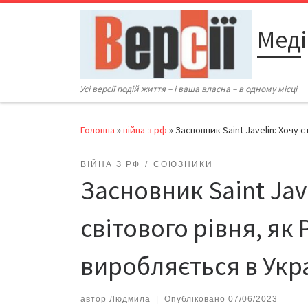
Перейти до вмісту
Меді
Усі версії подій життя – і ваша власна – в одному місці
Головна
»
війна з рф
»
Засновник Saint Javelin: Хочу 
ВІЙНА З РФ
СОЮЗНИКИ
Засновник Saint Jav
світового рівня, як 
виробляється в Укра
автор
Людмила
|
Опубліковано
07/06/2023