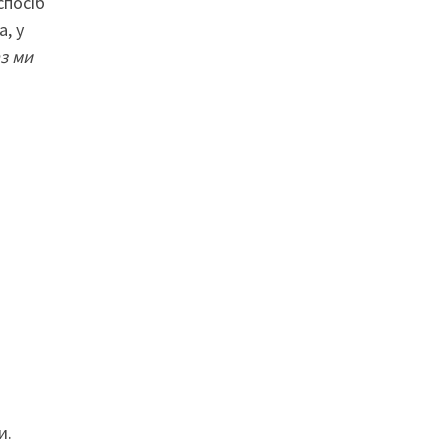
спосіб
, у
з ми
и.