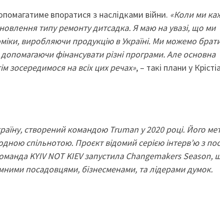
 допомагатиме впоратися з наслідками війни.
«Коли ми ка
дновлення типу ремонту дитсадка. Я маю на увазі, що ми
оміки, виробляючи продукцію в Україні. Ми можемо брат
я, допомагаючи фінансувати різні програми. Але основна
тім зосередимося на всіх цих речах»
, – такі плани у Крісті
раїну, створений командою Truman у 2020 році. Його ме
одною спільнотою. Проєкт відомий серією інтерв’ю з по
команда KYIV NOT KIEV запустила Changemakers Season, 
емними посадовцями, бізнесменами, та лідерами думок.