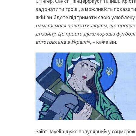
Стінгер, Санкт Панцерфауст та інші. Крісті
задонатити гроші, а можливість показати 
якій ви йдете підтримати свою улюблену с
намагаємося показати людям, що продукт
дизайну. Це просто дуже хороша футболка
виготовлена в Україні»,
– каже він.
Saint Javelin дуже популярний у соцмережа