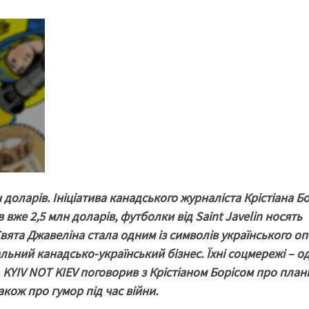
 доларів. Ініціатива канадського журналіста Крістіана Бо
вже 2,5 млн доларів, футболки від Saint Javelin носять
 Свята Джавеліна стала одним із символів українського оп
альний канадсько-український бізнес. Їхні соцмережі – од
KYIV NOT KIEV поговорив з Крістіаном Борісом про план
акож про гумор під час війни.