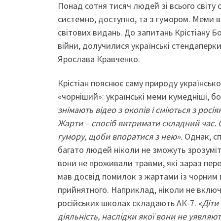
Понад сотня тисяч людей зі всього світу с
системно, доступно, та з гумором. Меми ві
світових видань. До запитань Крістіану Б
війни, долучилися українські стендаперк
Ярослава Кравченко.
Крістіан пояснює саму природу українськог
«чорніший»: українські меми кумедніші, бо 
знімають відео з окопів і сміються з росі
Жарти – спосіб витримати складний час. 
гумору, щоби впоратися з нею».
Однак, сп
багато людей ніколи не зможуть зрозуміти
вони не проживали травми, які зараз пере
мав досвід помилок з жартами із чорним
прийнятного. Наприклад, ніколи не включа
російських школах складають АК-7. «
Діти
діяльність, наслідки якої вони не уявляю