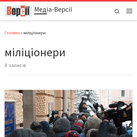
Медіа-Версії
Перейти до вмісту
Search
Ме
Головна
»
міліціонери
міліціонери
8 записів