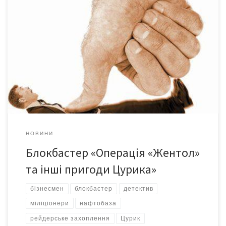
Три тижні тривала облога нафтобази у Реваківцях. На 22-й
день міліціонери «здалися». Проте правоохоронці захотіли в
інший спосіб приструнити бізнесмена – взяти під варту.
Натомість Євген Цурик стверджує, що йдеться про
рейдерське захоплення… Наприкінці серпня цього року ми
вже розповідали про міліцейську облогу нафтобази у
Реваківцях. Впродовж 3-х тижнів […]
НОВИНИ
Блокбастер «Операція «Жентол»
та інші пригоди Цурика»
бізнесмен
блокбастер
детектив
міліціонери
нафтобаза
рейдерське захоплення
Цурик