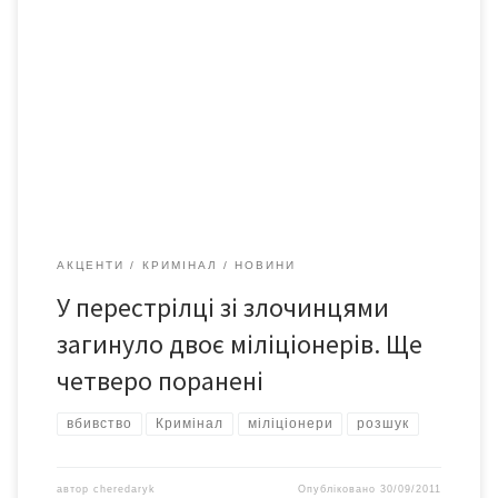
Надзвичайна подія сталася в ніч з 29 на 30 вересня в Одеській
області. Особа одного з учасників перестрілки з міліціонерами
достовірно відома. Це Дикаєв Аслан Імранович, 1982 року
народження, який розшукується за вбивство. Працівники
карного розшуку отримали оперативну інформацію про те,
що Дикаєв, який є громадянином Російської Федерації,
нелегально проживає […]
АКЦЕНТИ
КРИМІНАЛ
НОВИНИ
У перестрілці зі злочинцями
загинуло двоє міліціонерів. Ще
четверо поранені
вбивство
Кримінал
міліціонери
розшук
автор
cheredaryk
Опубліковано
30/09/2011