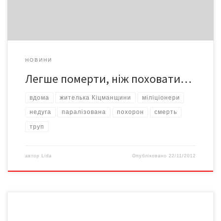
тому й не […]
НОВИНИ
Легше померти, ніж поховати…
вдома
жителька Кіцманщини
міліціонери
недуга
паралізована
похорон
смерть
труп
автор
Lida
Опубліковано
22/11/2012