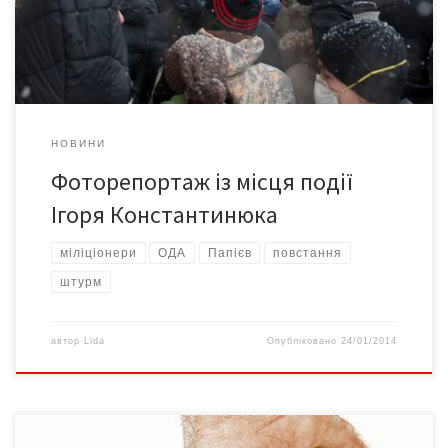
НОВИНИ
Фоторепортаж із місця події
Ігоря Константинюка
міліціонери
ОДА
Папієв
повстання
штурм
автор
Lida
Опубліковано
24/01/2014