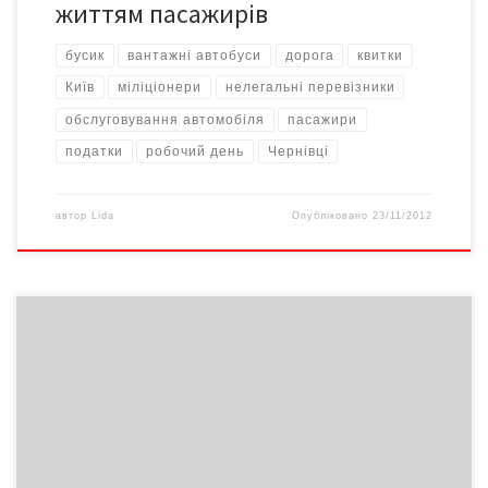
життям пасажирів
бусик
вантажні автобуси
дорога
квитки
Київ
міліціонери
нелегальні перевізники
обслуговування автомобіля
пасажири
податки
робочий день
Чернівці
автор
Lida
Опубліковано
23/11/2012
Паралізована 84-річна жителька Кіцманщини страждала кілька
місяців від важкої недуги і позавчора померла. Чоловік
поховав би дружину, та українські закони не дозволяють… До
діда прийшли три міліціонери і почали вимагати, аби
старенький організував власним коштом транспортування
тіла в морг. Звісно ж, немічний дідусь таких ресурсів не має,