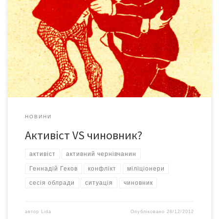
До редакції «Версій» звернувся громадський активіст,
ініціатор оприлюднення суперечностей між споживачами та
ПАТ «Чернівціобленерго» Геннадій Геков, який повідомив, що
став потерпілим у конфліктній сутичці з одним з чиновників
облдержадміністрації, на прийомі в якого побував у вівторок.
Г. Геков прийшов до чиновника стосовно питань діяльності
Обленерго, які перебувають у компетенції цього […]
НОВИНИ
Активіст VS чиновник?
активіст
активний чернівчанин
Геннадій Геков
конфлікт
міліціонери
сесія облради
ситуація
чиновник
автор
Lida
Опубліковано
28/12/2012