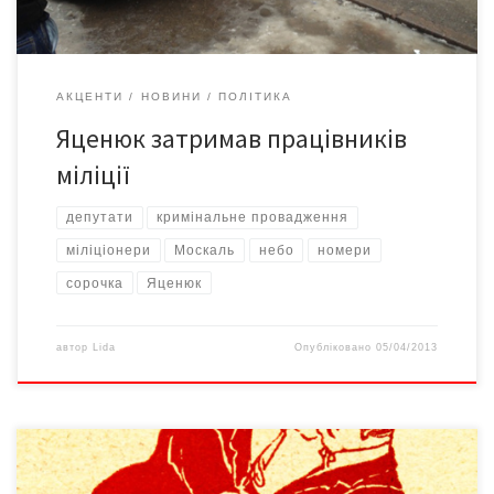
АКЦЕНТИ
НОВИНИ
ПОЛІТИКА
Яценюк затримав працівників
міліції
депутати
кримінальне провадження
міліціонери
Москаль
небо
номери
сорочка
Яценюк
автор
Lida
Опубліковано
05/04/2013