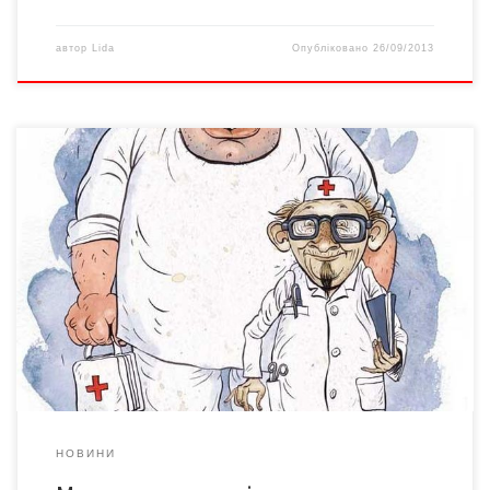
автор
Lida
Опубліковано
26/09/2013
Оскільки в Україні почастішали напади на медпрацівників,
чернівецькі медики домовляються про співпрацю з МНСниками
та міліцією краю. Так, за словами Володимира ЄЛЄНЄВА,
директора Чернівецького обласного центру екстреної
медичної допомоги та медицини катастроф, бійці обласної
федерації рукопашного бою організують для медиків майстер-
клас з самооборони. Адже газові балончики та
електрошокери лікарям мати […]
НОВИНИ