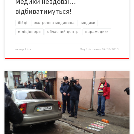
Медики невдовзі…
відбиватимуться!
бійці
екстренна медицина
медики
міліціонери
обласний центр
парамедики
автор
Lida
Опубліковано
02/08/2013
Бо ті за ним стежили У суботу, повертаючись із запису
програми на студії ТВА в Чернівцях, Арсеній Петрович помітив
два автомобілі, з яких за ним велося спостереження. Разом із
групою народних депутатів одне авто вдалося зупинити, друге
втекло. Депутати викликали наряд міліції та зробили заяву про
вчинення кримінального правопорушення, – […]