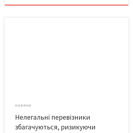
У Кельменцях і Сокирянах – найнеслухняніші перевізники: в
жодному іншому районі Буковини таких злісних порушників
немає. Проблеми нелегальних перевезень пасажирів
обговорював під час зустрічі з журналістами Орест ЗЕЛІСКО,
заступник начальника обласного управління Укртрансінспекції
України з безпеки на наземному транспорті. Лише за два
останні тижні працівники державтоінспекції «вполювали» 18
нелегальних перевізників… […]
НОВИНИ
Нелегальні перевізники
збагачуються, ризикуючи