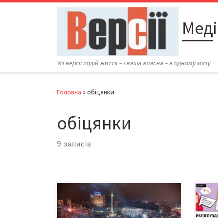
Перейти до вмісту
Меді
Усі версії подій життя – і ваша власна – в одному місці
Головна
»
обіцянки
обіцянки
9 записів
В річницю трагічної події в історії
Наро
нашої держави – розстрілу
– не
Небесної сотні – відбулися численні
впій