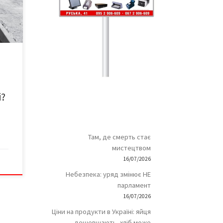
бо
ня, і
шити
йло
і?
Там, де смерть стає
мистецтвом
16/07/2026
Небезпека: уряд змінює НЕ
парламент
16/07/2026
Ціни на продукти в Україні: яйця
дешевшають, хліб може