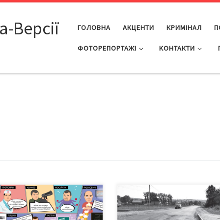
а-Версії
ГОЛОВНА
АКЦЕНТИ
КРИМІНАЛ
П
ФОТОРЕПОРТАЖІ
КОНТАКТИ
дна мудрість говорить “Слово
Розпочали його ще 2011-го,
 горобець, вилетить, не
планували завершити до кінця
маєш”. Однак обіцянки
серпня 2014-го. – Реальних стр