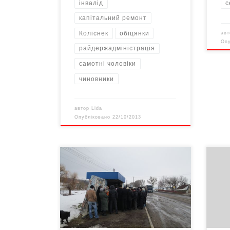
інвалід
с
капітальний ремонт
Коліснек
обіцянки
ав
Оп
райдержадміністрація
самотні чоловіки
чиновники
автор
Lida
Опубліковано
22/10/2013
Попередили чиновників жителі
Вибо
мікрорайону Садгори (вул.
з по
Лук’яновича та провулки). Бо ті
жнив
нічого не роблять – тільки
набр
обіцяють – Машини збивають
шахр
людей як горіхи! – обурено вигукує
наїв
пенсіонер Іван Тодорюк. – Чотири
мене