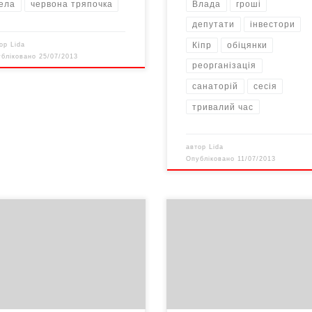
Влада
гроші
ела
червона тряпочка
депутати
інвестори
Кіпр
обіцянки
тор
Lida
убліковано
25/07/2013
реорганізація
санаторій
сесія
тривалий час
автор
Lida
Опубліковано
11/07/2013
ри все ближче – у спеціалістів
Проект «Слово і Діло»
літичної реклами настає період
проаналізував ефективність
. З рекламних щитів дивляться
роботи членів Кабінету Міністр
идлі фізіономії професійних
урядовій посаді за показниками
аїв і дурисвітів, закликаючи
активності (загальної кількості
ний «електорат»: «Оберіть
обіцянок), відповідальності
 знов!». Самозакохані
(кількості виконаних обіцянок),