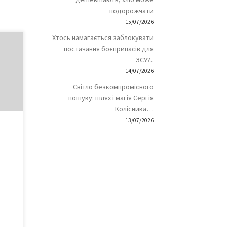
подорожчати
15/07/2026
Хтось намагається заблокувати
постачання боєприпасів для
ЗСУ?..
14/07/2026
й
Світло безкомпромісного
ій
пошуку: шлях і магія Сергія
Колісника…
13/07/2026
осів
атку