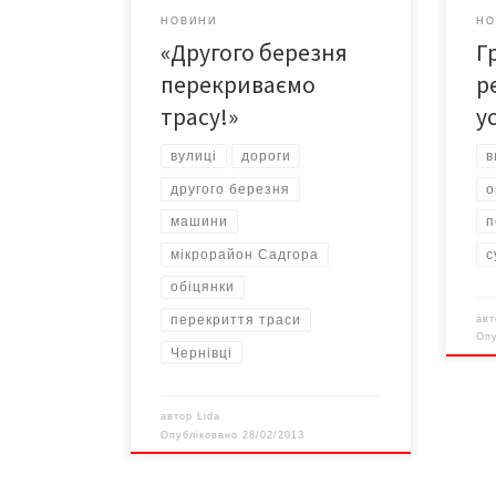
смертельні випадки за шість років.
полі
НОВИНИ
НО
Ось один хрест, другий… А все
пол
«Другого березня
Г
тому, що люди змушені цією трасою
вели
пішки (1,5-2,5 […]
упев
перекриваємо
р
хари
трасу!»
у
морд
вулиці
дороги
в
другого березня
о
машини
п
мікрорайон Садгора
с
обіцянки
перекриття траси
ав
Оп
Чернівці
автор
Lida
Опубліковано
28/02/2013