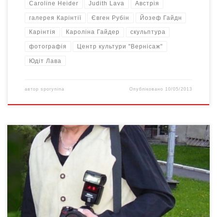
Caroline Heider
Judith Lava
Австрія
галерея Карінтії
Євген Рубін
Йозеф Гайдн
Карінтія
Кароліна Гайдер
скульптура
фотографія
Центр культури "Вернісаж"
Юдіт Лава
автор
sporynina
Опубліковано
10/05/2013
Коли йдеться про сучасну фотозйомку, звернення до
експертів фотоапаратури декому може видатися
анахронізмом. Власне в розмові з Доном Леоном ми
сфокусувалися не тільки на фототехніці. Ми говорили про
вірші, історію, Краків, загальну хімію, залізну дивізію, джаз,
сецесію в житті та мистецтві, антураж фото-аукціонів – і деякі
кадри маленьких і великих, незавершених історій, майбутніх