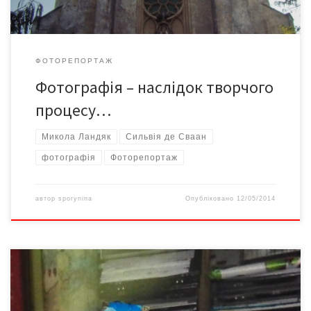
ФОТОРЕПОРТАЖ
Фотографія – наслідок творчого
процесу…
Микола Ландяк
Сильвія де Сваан
фотографія
Фоторепортаж
автор
sporynina
Опубліковано
12/05/2014
13 листопада у Целанівському центрі відбулася творча зустріч