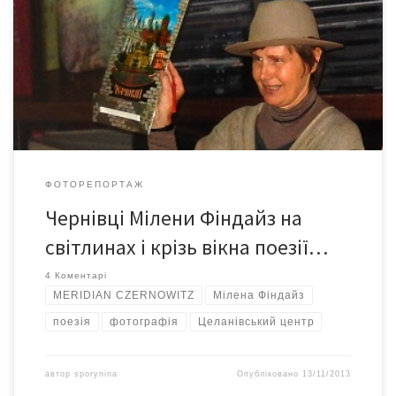
із австрійською поетесою та фотожурналісткою,
стипендіаткою MERIDIAN CZERNOWITZ Міленою Фіндайз. Мілена
Фіндайз презентувала фотографії нашого міста та його
мешканців, зроблені під час її місячного перебування у
Чернівцях, а також прочитала власні поезії.
ФОТОРЕПОРТАЖ
Чернівці Мілени Фіндайз на
світлинах і крізь вікна поезії…
4 Коментарі
MERIDIAN CZERNOWITZ
Мілена Фіндайз
поезія
фотографія
Целанівський центр
автор
sporynina
Опубліковано
13/11/2013