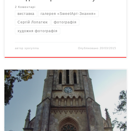
2 Коментарі
виставка
галерея «SweetАрт-Знання»
Сергій Лопатюк
фотографія
художня фотографія
автор
sporynina
Опубліковано
20/03/2015
Про захоплення фотографією, про роботу фотографа, про
плани, нові фотопроекти, тривоги, надії – у розмові з
Миколою Ландяком.