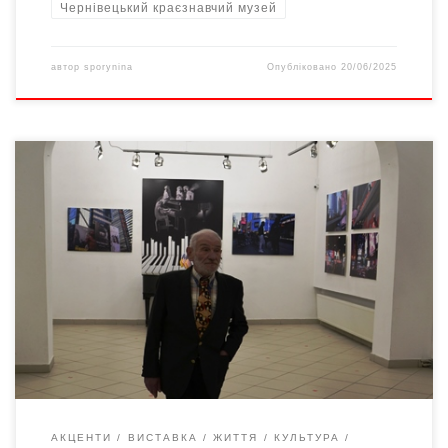
Чернівецький краєзнавчий музей
автор
sporynina
Опубліковано
20/06/2025
20 січня 2023-го у центрі культури «Вернісаж» відбулося
відкриття виставки «Н.Й – не моє, і моє місто» Броніслава
Тутельмана – художника, фотографа та заслуженого діяча
мистецтв України. ARTфотографії… І у нинішній воєнний час
митець не залишається осторонь важких для нашої країни
випробувань – нападу рашистів на Україну, займає активну
громадянську […]
АКЦЕНТИ
ВИСТАВКА
ЖИТТЯ
КУЛЬТУРА