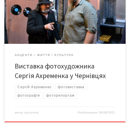
фотографіях Сергія Ахременка власна естетиката і
філософія, де панують краса і гармонія світосприйняття, що
бентежить, хвилює, єднає… Дякуємо пану Сергію Ахременку
за можливість зустрічі, унікальні фото, за миті спілкування і
позитиву. Бажаємо творчих успіхів і нових […]
АКЦЕНТИ
ЖИТТЯ
КУЛЬТУРА
Виставка фотохудожника
Сергія Ахременка у Чернівцях
Сергій Ахременко
фотовиставка
фотографія
фоторепортаж
автор
sporynina
Опубліковано
06/06/2021