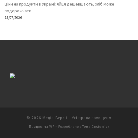
Ціни на продукти в Україні: яйця дешевшають, хліб може
подорожчати
15/07/2026
© 2026
Медіа-Версії
– Усі права захищено
Працює на
WP
– Розроблено з
Тема Customizr