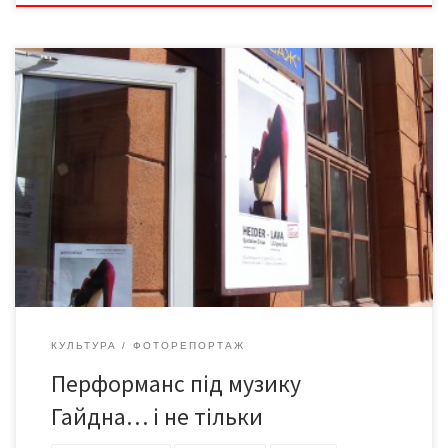
Галерея Карінтії (Австрія) презентувала у центрі культури
"Вернісаж» виставку сучасного мистецтва - роботи Юдіт Лави
та Кароліни Гайдер. Виставка триватиме до 28 травня.
КУЛЬТУРА
ФОТОРЕПОРТАЖ
Перформанс під музику
Гайдна… і не тільки