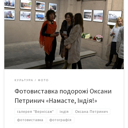
2 грудня у галерея «Вернісаж» відбулося відкриття
фотовиставки Оксани Петринич «Намасте, Індія!». Оксана
Петринич: за освітою – лікар, за професією – викладач,
доцент кафедри сімейної медицини Буковинського
державного медичного університету. Фотографія – її
задоволення та відпочинок. Фотографує переважно лише тих
і те, що хоче сама. Колись допомагала батьку під час […]
КУЛЬТУРА
ФОТО
Фотовиставка подорожі Оксани
Петринич «Намасте, Індія!»
галерея "Вернісаж"
індія
Оксана Петринич
фотовиставка
фотографія