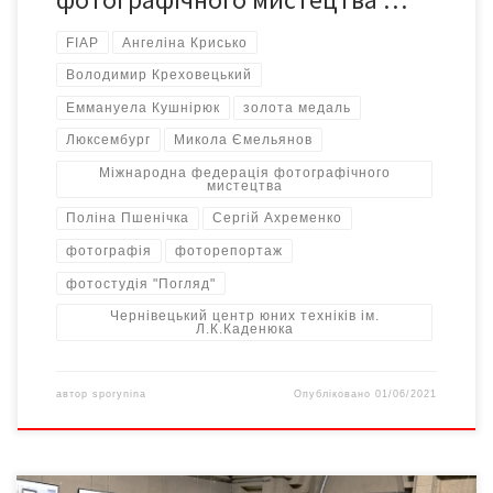
FIAP
Ангеліна Крисько
Володимир Креховецький
Еммануела Кушнірюк
золота медаль
Люксембург
Микола Ємельянов
Міжнародна федерація фотографічного
мистецтва
Поліна Пшенічка
Сергій Ахременко
фотографія
фоторепортаж
фотостудія "Погляд"
Чернівецький центр юних техніків ім.
Л.К.Каденюка
автор
sporynina
Опубліковано
01/06/2021