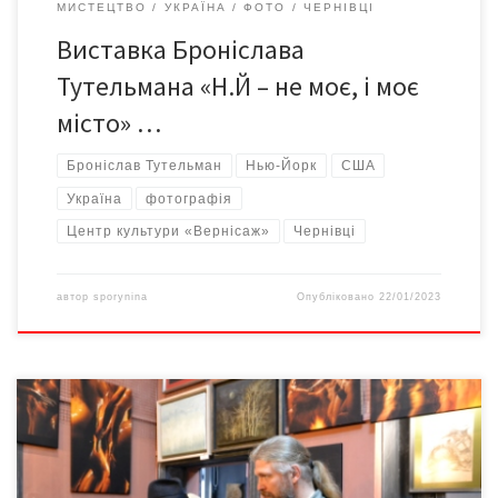
МИСТЕЦТВО
УКРАЇНА
ФОТО
ЧЕРНІВЦІ
Виставка Броніслава
Тутельмана «Н.Й – не моє, і моє
місто» …
Броніслав Тутельман
Нью-Йорк
США
Україна
фотографія
Центр культури «Вернісаж»
Чернівці
автор
sporynina
Опубліковано
22/01/2023
5 червня 2021 у «Галерія Грона» відкрилася персональна
фотовиставка Сергія Ахременка. На відкриття прийшли друзі,
колеги, шанувальники творчості майстра. У