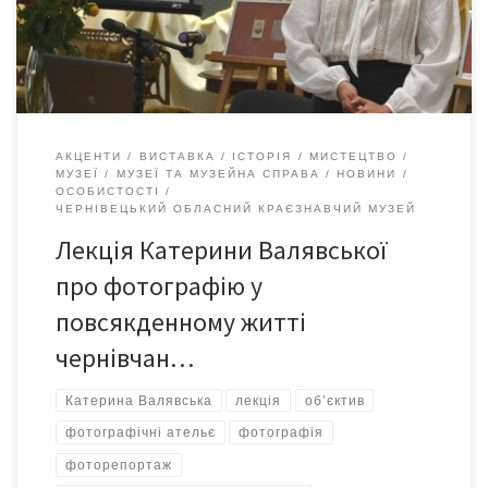
У 1860-х роках у Відні спалахнув справжній бум на фото у
форматі […]
АКЦЕНТИ
ВИСТАВКА
ІСТОРІЯ
МИСТЕЦТВО
МУЗЕЇ
МУЗЕЇ ТА МУЗЕЙНА СПРАВА
НОВИНИ
ОСОБИСТОСТІ
ЧЕРНІВЕЦЬКИЙ ОБЛАСНИЙ КРАЄЗНАВЧИЙ МУЗЕЙ
Лекція Катерини Валявської
про фотографію у
повсякденному житті
чернівчан…
Катерина Валявська
лекція
об’єктив
фотографічні ательє
фотографія
фоторепортаж