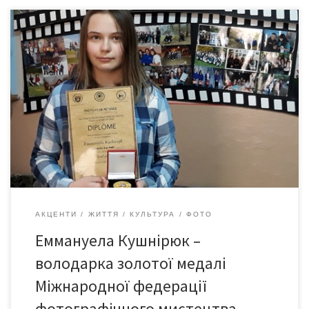
1 червня 2021 року в Чернівецькому центрі юних техніків
імені Леоніда Костянтиновича Каденюка відбулося
нагородження успішних фотоаматорів фотостудії «Погляд».
Керівник гуртка – Микола Олексійович Ємельянов. Особливо
зворушливим і приємним було вручення Диплому
Міжнародного конкурсу фотографії для молоді 2020 у
федерації Люксембург і золотої медалі Міжнародної
федерації фотографічного мистецтва /FIAP/ Еммануелі
Кушнірюк. […]
АКЦЕНТИ
ЖИТТЯ
КУЛЬТУРА
ФОТО
Еммануела Кушнірюк –
володарка золотої медалі
Міжнародної федерації
фотографічного мистецтва …