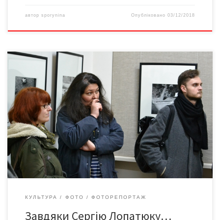
автор
sporynina
Опубліковано
03/12/2018
19 березня в галереї «SweetАрт-Знання» відкрилася виставка
фотографій Сергія Лопатюка.
КУЛЬТУРА
ФОТО
ФОТОРЕПОРТАЖ
Завдяки Сергію Лопатюку…