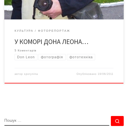
проектів я переповім...
КУЛЬТУРА
ФОТОРЕПОРТАЖ
У КОМОРІ ДОНА ЛЕОНА…
5 Коментарів
Don Leon
фотографія
фототехніка
автор
sporynina
Опубліковано
19/06/2011
ПОШУК
По