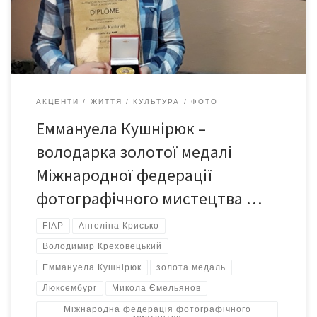
федерації Люксембург і золотої медалі Міжнародної
федерації фотографічного мистецтва /FIAP/ Еммануелі
Кушнірюк. […]
АКЦЕНТИ
ЖИТТЯ
КУЛЬТУРА
ФОТО
Еммануела Кушнірюк –
володарка золотої медалі
Міжнародної федерації
фотографічного мистецтва …
FIAP
Ангеліна Крисько
Володимир Креховецький
Еммануела Кушнірюк
золота медаль
Люксембург
Микола Ємельянов
Міжнародна федерація фотографічного