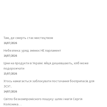
Там, де смерть стає мистецтвом
16/07/2026
Небезпека: уряд змінює НЕ парламент
16/07/2026
Ціни на продукти в Україні: яйця дешевшають, хліб може
подорожчати
15/07/2026
Хтось намагається заблокувати постачання боєприпасів для
ЗСУ?..
14/07/2026
Світло безкомпромісного пошуку: шлях і магія Сергія
Колісника…