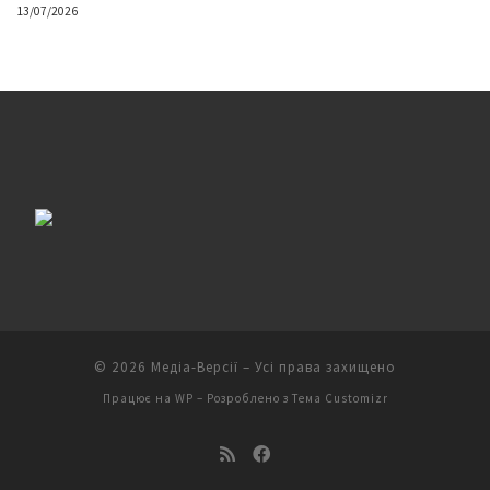
13/07/2026
© 2026
Медіа-Версії
– Усі права захищено
Працює на
WP
– Розроблено з
Тема Customizr