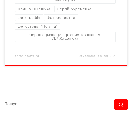
мистецтва
Поліна Пшенічка
Сергій Ахременко
фотографія
фоторепортаж
фотостудія "Погляд"
Чернівецький центр юних техніків ім.
Л.К.Каденюка
автор
sporynina
Опубліковано
01/06/2021
ПОШУК
По