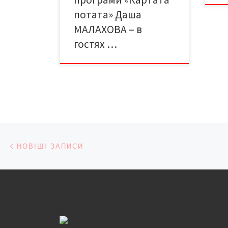
потата» Даша
МАЛАХОВА – в
гостях …
Навігація записів
Новіші записи
НОВІШІ ЗАПИСИ