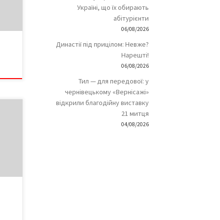
о їй
Україні, що їх обирають
саме
абітурієнти
ати
06/08/2026
нього
Династії під прицілом: Невже?
за її
Нарешті!
ші
 […]
06/08/2026
Тил — для передової: у
чернівецькому «Вернісажі»
відкрили благодійну виставку
21 митця
хіти
04/08/2026
»
я за
ний у
ічним