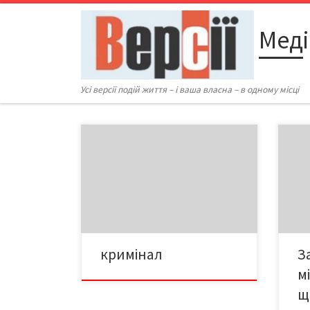
Перейти до вмісту
Меді
Усі версії подій життя – і ваша власна – в одному місці
Набридливий мачо На спецлінію
«02» повідомили про вбивство в
помешканні на бульварі Героїв
Аст
Сталінграду. Співробітники міліції
виявили труп 34-річного чоловіка з
ножовим пораненням.
кримінал
З
м
щ