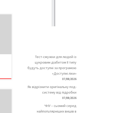
азета
ром
,
Тест-смужки для людей із
%
цукровим діабетом ІІ типу
ника
будуть доступні за програмою
«Доступні ліки»
 […]
07/08/2026
Як відрізнити оригінальну под-
систему від підробки
07/08/2026
Марія
ЧНУ – сьомий серед
найпопулярніших вишів в
кому